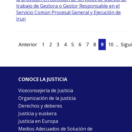
trabajo de Gestora o Gestor Responsable en el
Servicio Común Procesal General y Ejecución de
Irun
Anterior
1
2
3
4
5
6
7
8
9
10
...
Sigu
CONOCE LA JUSTICIA
Viceconsejería de Justicia
Organización de la justicia
Derechos y deberes
Justicia y euskera
Justicia en Europa
Medios Adecuados de Solución de