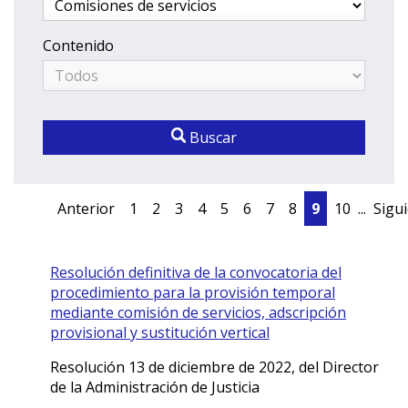
Contenido
Buscar
Anterior
1
2
3
4
5
6
7
8
9
10
...
Sigu
Resolución definitiva de la convocatoria del
procedimiento para la provisión temporal
mediante comisión de servicios, adscripción
provisional y sustitución vertical
Resolución 13 de diciembre de 2022, del Director
de la Administración de Justicia