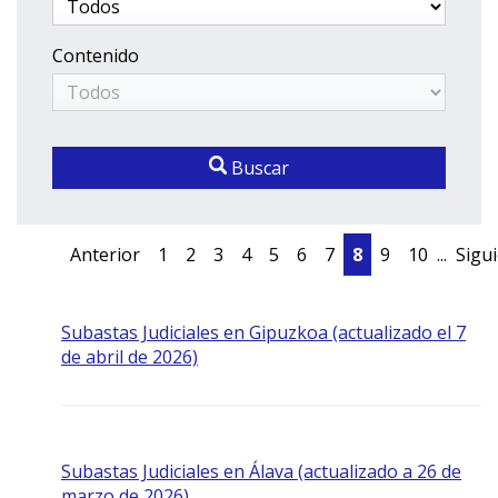
Contenido
Buscar
Anterior
1
2
3
4
5
6
7
8
9
10
...
Sigu
Subastas Judiciales en Gipuzkoa (actualizado el 7
de abril de 2026)
Subastas Judiciales en Álava (actualizado a 26 de
marzo de 2026)