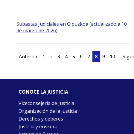
Subastas Judiciales en Gipuzkoa (actualizado a 10
de marzo de 2026)
Anterior
1
2
3
4
5
6
7
8
9
10
...
Sigu
CONOCE LA JUSTICIA
Viceconsejería de Justicia
Organización de la justicia
Derechos y deberes
Justicia y euskera