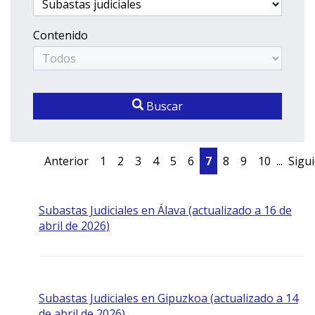
Contenido
Buscar
Anterior
1
2
3
4
5
6
7
8
9
10
...
Sigu
Subastas Judiciales en Álava (actualizado a 16 de
abril de 2026)
Subastas Judiciales en Gipuzkoa (actualizado a 14
de abril de 2026)