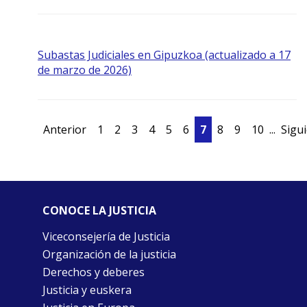
Subastas Judiciales en Gipuzkoa (actualizado a 17
de marzo de 2026)
Anterior
1
2
3
4
5
6
7
8
9
10
...
Sigu
CONOCE LA JUSTICIA
Viceconsejería de Justicia
Organización de la justicia
Derechos y deberes
Justicia y euskera