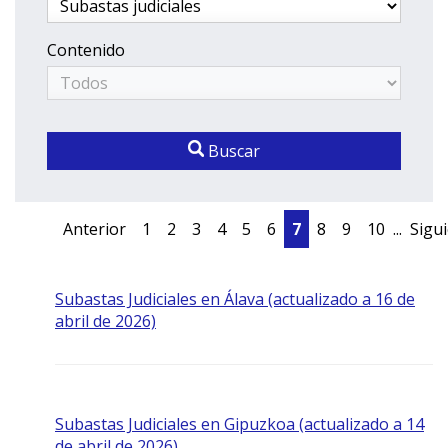
Contenido
Buscar
Anterior
1
2
3
4
5
6
7
8
9
10
...
Sigu
Subastas Judiciales en Álava (actualizado a 16 de
abril de 2026)
Subastas Judiciales en Gipuzkoa (actualizado a 14
de abril de 2026)