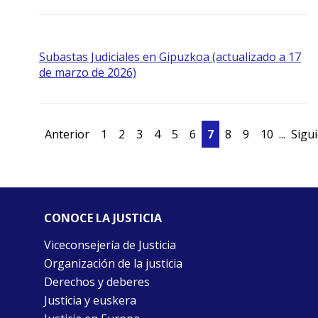
Subastas Judiciales en Gipuzkoa (actualizado a 17
de marzo de 2026)
Anterior
1
2
3
4
5
6
7
8
9
10
...
Sigu
CONOCE LA JUSTICIA
Viceconsejería de Justicia
Organización de la justicia
Derechos y deberes
Justicia y euskera