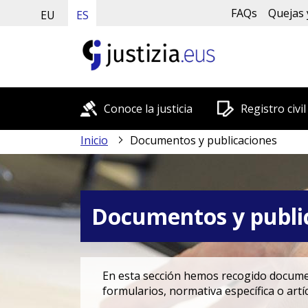
FAQs
Quejas 
EU
ES
Conoce la justicia
Registro civil
Inicio
Documentos y publicaciones
Documentos y publi
En esta sección hemos recogido document
formularios, normativa específica o art