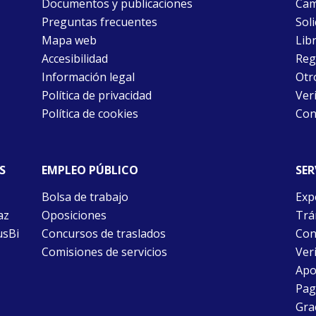
Documentos y publicaciones
Cam
Preguntas frecuentes
Soli
Mapa web
Libr
Accesibilidad
Reg
Información legal
Otr
Política de privacidad
Ver
Política de cookies
Con
S
EMPLEO PÚBLICO
SER
Bolsa de trabajo
Exp
az
Oposiciones
Trám
usBi
Concursos de traslados
Con
Comisiones de servicios
Ver
Apo
Pago
Gra