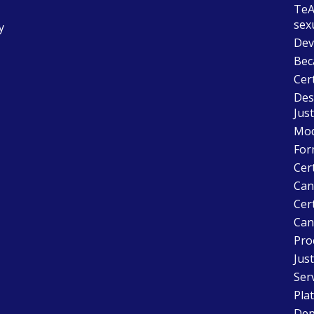
TeAu
sex
y
Dev
Bec
Cer
Desc
Just
Mode
For
Cer
Can
Cert
Can
Pro
Just
Ser
Pla
Dep