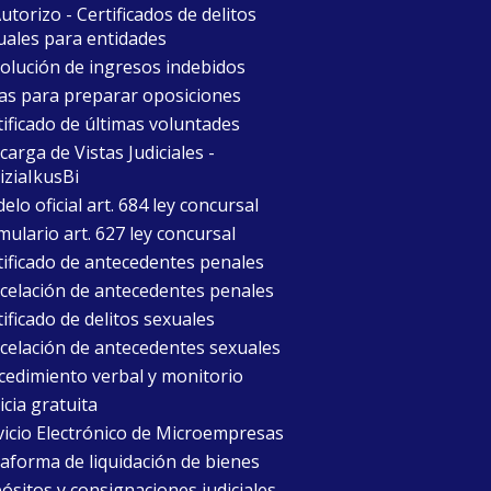
torizo - Certificados de delitos
uales para entidades
olución de ingresos indebidos
as para preparar oposiciones
tificado de últimas voluntades
arga de Vistas Judiciales -
iziaIkusBi
lo oficial art. 684 ley concursal
mulario art. 627 ley concursal
tificado de antecedentes penales
celación de antecedentes penales
ificado de delitos sexuales
celación de antecedentes sexuales
cedimiento verbal y monitorio
icia gratuita
vicio Electrónico de Microempresas
taforma de liquidación de bienes
ósitos y consignaciones judiciales