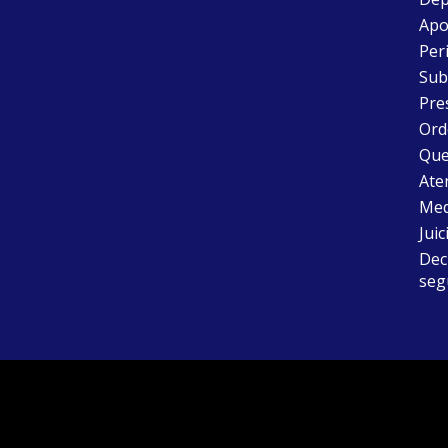
Apo
Peri
Sub
Pre
Ord
Que
Aten
Med
Juic
Dec
seg