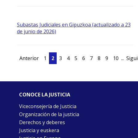
Subastas Judiciales en Gipuzkoa (actualizado a 23
de junio de 2026)
Anterior
1
2
3
4
5
6
7
8
9
10
...
Sigu
CONOCE LA JUSTICIA
Viceconsejería de Justicia
Organización de la justicia
Derechos y deberes
Justicia y euskera