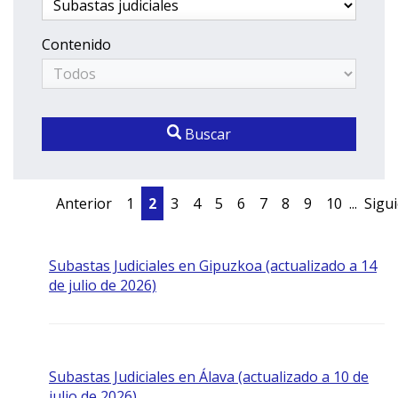
Contenido
Buscar
Anterior
1
2
3
4
5
6
7
8
9
10
...
Sigu
Subastas Judiciales en Gipuzkoa (actualizado a 14
de julio de 2026)
Subastas Judiciales en Álava (actualizado a 10 de
julio de 2026)