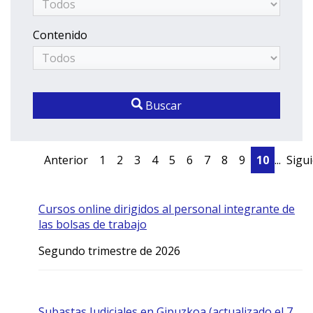
Contenido
Buscar
Anterior
1
2
3
4
5
6
7
8
9
10
...
Sigu
Cursos online dirigidos al personal integrante de
las bolsas de trabajo
Segundo trimestre de 2026
Subastas Judiciales en Gipuzkoa (actualizado el 7