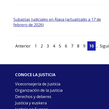
Subastas Judiciales en Álava (actualizado a 17 de
febrero de 2026)
Anterior
1
2
3
4
5
6
7
8
9
10
...
Sigu
CONOCE LA JUSTICIA
Viceconsejería de Justicia
Organización de la justicia
Derechos y deberes
Justicia y euskera