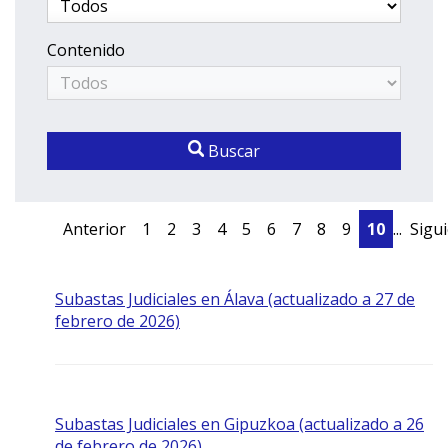
Contenido
Buscar
Anterior
1
2
3
4
5
6
7
8
9
10
...
Sigu
Subastas Judiciales en Álava (actualizado a 27 de
febrero de 2026)
Subastas Judiciales en Gipuzkoa (actualizado a 26
de febrero de 2026)