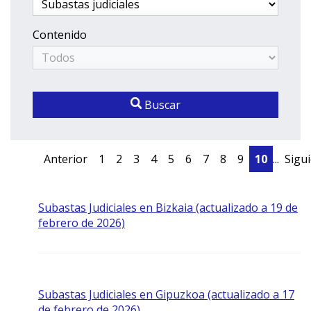
Contenido
Buscar
Anterior
1
2
3
4
5
6
7
8
9
10
...
Sigu
Subastas Judiciales en Bizkaia (actualizado a 19 de
febrero de 2026)
Subastas Judiciales en Gipuzkoa (actualizado a 17
de febrero de 2026)