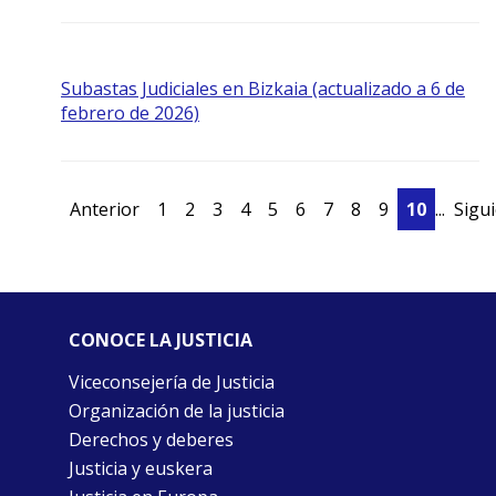
Subastas Judiciales en Bizkaia (actualizado a 6 de
febrero de 2026)
Anterior
1
2
3
4
5
6
7
8
9
10
...
Sigu
CONOCE LA JUSTICIA
Viceconsejería de Justicia
Organización de la justicia
Derechos y deberes
Justicia y euskera