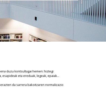
oena duzu kontsultagai hemen: hiztegi
a, esapideak eta ereduak, legeak, epaiak...
erazten da sarrera bakoitzaren normalizazio