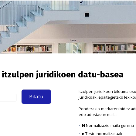
o itzulpen juridikoen datu-basea
Itzulpen juridikoen bilduma os
juridikoak, epaitegietako lexiko
Ponderazio-markaren bidez adi
edo adostasun maila:
N
Normalizazio maila gorena
n
Testu normalizatuak