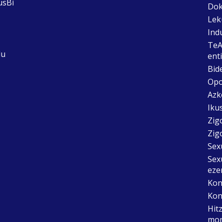
usBi
Dok
Lek
Ind
TeA
du
ent
Bid
Opo
Azk
Ikus
Zig
Zig
Sex
Sex
eze
Kon
Kon
Hit
mon