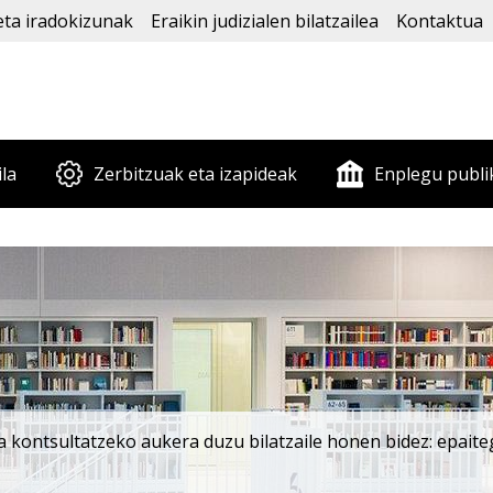
eta iradokizunak
Eraikin judizialen bilatzailea
Kontaktua
ila
Zerbitzuak eta izapideak
Enplegu publi
a kontsultatzeko aukera duzu bilatzaile honen bidez: epaite