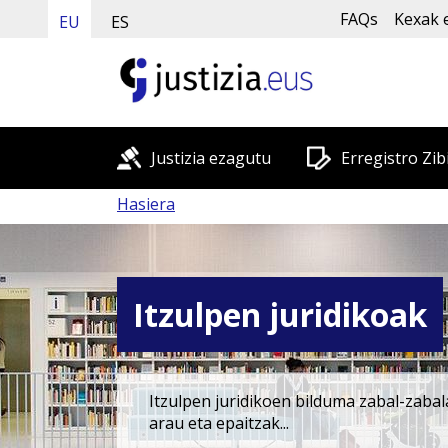
FAQs
Kexak 
EU
ES
Justizia ezagutu
Erregistro Zib
Hasiera
Itzulpen juridikoak
Itzulpen juridikoen bilduma zabal-zabal
arau eta epaitzak...