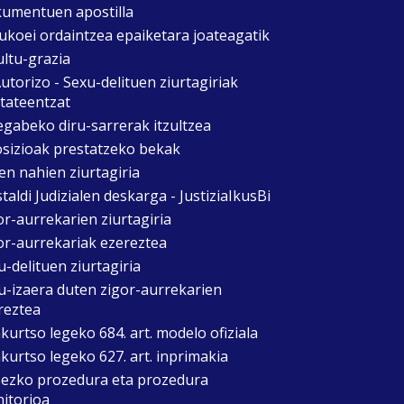
umentuen apostilla
ukoei ordaintzea epaiketara joateagatik
ultu-grazia
utorizo - Sexu-delituen ziurtagiriak
itateentzat
egabeko diru-sarrerak itzultzea
sizioak prestatzeko bekak
en nahien ziurtagiria
taldi Judizialen deskarga - JustiziaIkusBi
or-aurrekarien ziurtagiria
or-aurrekariak ezereztea
u-delituen ziurtagiria
u-izaera duten zigor-aurrekarien
reztea
kurtso legeko 684. art. modelo ofiziala
kurtso legeko 627. art. inprimakia
zezko prozedura eta prozedura
itorioa