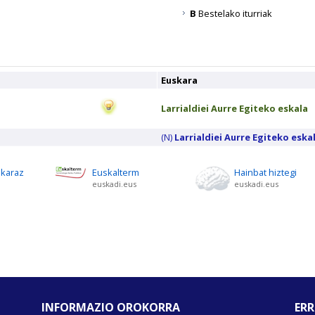
B
Bestelako iturriak
Euskara
Larrialdiei Aurre Egiteko eskala
(N)
Larrialdiei Aurre Egiteko eska
skaraz
Euskalterm
Hainbat hiztegi
euskadi.eus
euskadi.eus
INFORMAZIO OROKORRA
ERR