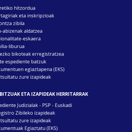
retiko hitzordua
rtagiriak eta inskripzioak
ontza zibila
n-abizenak aldatzea
ionalitate-eskaera
ilia-liburua
tezko bikoteak erregistratzea
te espediente batzuk
umentuen egiaztapena (EKS)
tsultatu zure izapideak
BITZUAK ETA IZAPIDEAK HERRITARRAK
ediente Judizialak - PSP - Euskadi
egistro Zibileko izapideak
tsultatu zure izapideak
umentuak Egiaztatu (EKS)