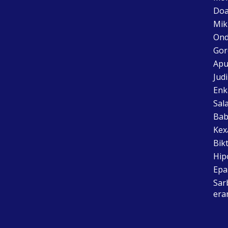
Doa
Mik
Ond
Gor
Apu
Jud
Enk
Sal
Bab
Kex
Bik
Hip
Epai
Sar
era