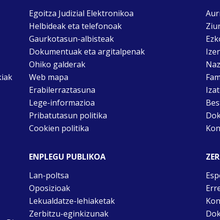
Egoitza Judizial Elektronikoa
Aur
Helbideak eta telefonoak
Ziu
Gaurkotasun-albisteak
Ezk
Dokumentuak eta argitalpenak
Ize
Ohiko galderak
Naz
kiak
Web mapa
Fam
Erabilerraztasuna
Iza
Lege-informazioa
Bes
Pribatutasun politika
Dok
Cookien politika
Kon
ENPLEGU PUBLIKOA
ZER
Lan-poltsa
Esp
Oposizioak
Err
Lekualdatze-lehiaketak
Kon
Zerbitzu-eginkizunak
Dok