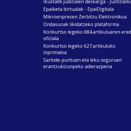
Ikustaldi judizialen deskarga - JustiziaIk
Epaiketa birtualak - EpaiDigitala
Mikroenpresen Zerbitzu Elektronikoa
Ondasunak likidatzeko plataforma
Konkurtso legeko 684.artikuluaren ere
ofiziala
Konkurtso legeko 627.artikuluko
inprimakia
Sarbide-puntuen eta leku seguruen
erantzukizunpeko adierazpena