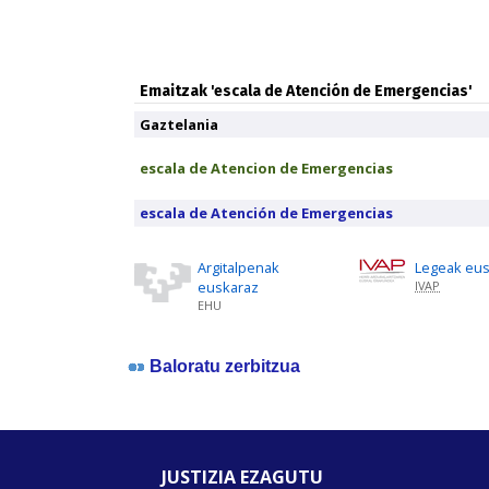
Emaitzak 'escala de Atención de Emergencias'
Gaztelania
escala de Atencion de Emergencias
escala de Atención de Emergencias
Argitalpenak
Legeak eu
euskaraz
IVAP
EHU
Baloratu zerbitzua
JUSTIZIA EZAGUTU