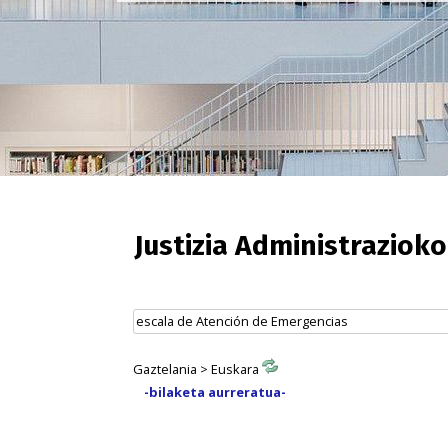
Justizia Administraziok
Gaztelania > Euskara
-bilaketa aurreratua-