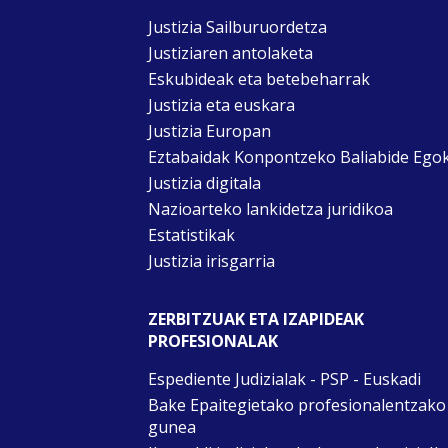
Justizia Sailburuordetza
Justiziaren antolaketa
Eskubideak eta betebeharrak
Justizia eta euskara
Justizia Europan
Eztabaidak Konpontzeko Baliabide Ego
Justizia digitala
Nazioarteko lankidetza juridikoa
Estatistikak
Justizia irisgarria
ZERBITZUAK ETA IZAPIDEAK
PROFESIONALAK
Espediente Judizialak - PSP - Euskadi
Bake Epaitegietako profesionalentzako
gunea