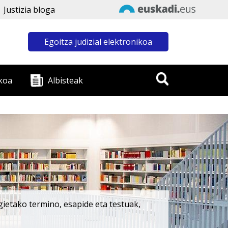
Justizia bloga
Egoitza judizial elektronikoa
koa
Albisteak
gietako termino, esapide eta testuak,