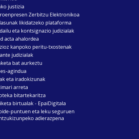
ko justizia
roenpresen Zerbitzu Elektronikoa
asunak likidatzeko plataforma
dailu eta kontsignazio judizialak
d acta ahalordea
izioz kanpoko peritu-txostenak
ante judizialak
aketa bat aurkeztu
es-agindua
ak eta iradokizunak
timari arreta
oteka bitartekaritza
keta birtualak - EpaiDigitala
bide-puntuen eta leku seguruen
ntzukizunpeko adierazpena