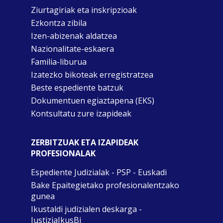
Ziurtagiriak eta inskripzioak
Ezkontza zibila
Izen-abizenak aldatzea
Nazionalitate-eskaera
Familia-liburua
Izatezko bikoteak erregistratzea
Beste espediente batzuk
Dokumentuen egiaztapena (EKS)
Kontsultatu zure izapideak
ZERBITZUAK ETA IZAPIDEAK
PROFESIONALAK
Espediente Judizialak - PSP - Euskadi
Bake Epaitegietako profesionalentzako
gunea
Ikustaldi judizialen deskarga -
JustiziaIkusBi