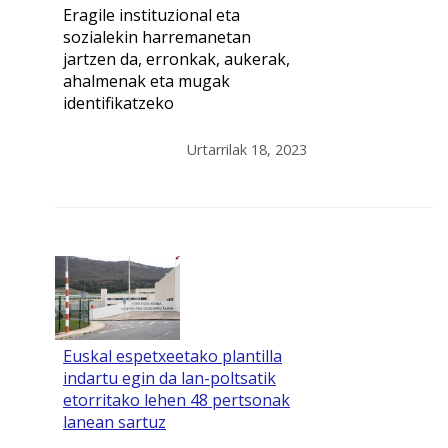
Eragile instituzional eta
sozialekin harremanetan
jartzen da, erronkak, aukerak,
ahalmenak eta mugak
identifikatzeko
Urtarrilak 18, 2023
Euskal espetxeetako plantilla
indartu egin da lan-poltsatik
etorritako lehen 48 pertsonak
lanean sartuz