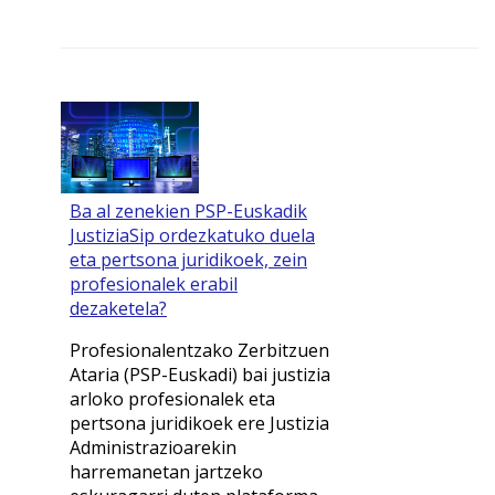
Ba al zenekien PSP-Euskadik
JustiziaSip ordezkatuko duela
eta pertsona juridikoek, zein
profesionalek erabil
dezaketela?
Profesionalentzako Zerbitzuen
Ataria (PSP-Euskadi) bai justizia
arloko profesionalek eta
pertsona juridikoek ere Justizia
Administrazioarekin
harremanetan jartzeko