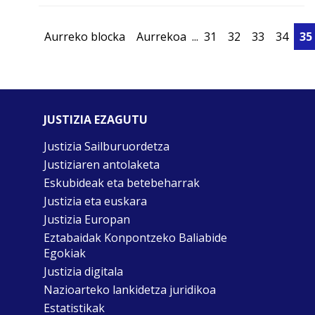
Aurreko blocka
Aurrekoa
...
31
32
33
34
35
JUSTIZIA EZAGUTU
Justizia Sailburuordetza
Justiziaren antolaketa
Eskubideak eta betebeharrak
Justizia eta euskara
Justizia Europan
Eztabaidak Konpontzeko Baliabide
Egokiak
Justizia digitala
Nazioarteko lankidetza juridikoa
Estatistikak