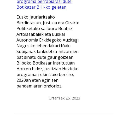
programa berrabiarazi dute
Botikazar BHI-ko geletan
Eusko Jaurlaritzako
Berdintasun, Justizia eta Gizarte
Politiketako sailburu Beatriz
Artolazabalek eta Euskal
Autonomia Erkidegoko Auzitegi
Nagusiko lehendakari Iñaki
Subijanak lankidetza-hitzarmen
bat sinatu dute gaur goizean
Bilboko Botikazar Institutuan.
Horren bidez, Justizian Hezteko
programari ekin zaio berriro,
2020an eten egin zen
pandemiaren ondorioz.
Urtarrilak 26, 2023