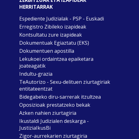
HERRITARRAK
Espediente Judizialak - PSP - Euskadi
Erregistro Zibileko izapideak
Kontsultatu zure izapideak
Dokumentuak Egiaztatu (EKS)
Dokumentuen apostilla
Lekukoei ordaintzea epaiketara
joateagatik
Indultu-grazia
TeAutorizo - Sexu-delituen ziurtagiriak
entitateentzat
Bidegabeko diru-sarrerak itzultzea
Oposizioak prestatzeko bekak
Azken nahien ziurtagiria
Ikustaldi Judizialen deskarga -
JustiziaIkusBi
Zigor-aurrekarien ziurtagiria