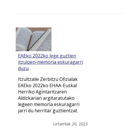
EAEko 2022ko lege guztien
itzulpen-memoria eskuragarri
duzu
Itzultzaile Zerbitzu Ofizialak
EAEko 2022ko EHAA-Euskal
Herriko Agintaritzaren
Aldizkarian argitaratutako
legeen memoria eskuragarri
jarri du herritar guztientzat.
Urtarrilak 20, 2023