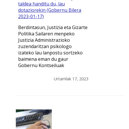
taldea handitu du, lau
dotaziorekin (Gobernu Bilera
2023-01-17)
Berdintasun, Justizia eta Gizarte
Politika Sailaren menpeko
Justizia Administrazioko
zuzendaritzan psikologo
izateko lau lanpostu sortzeko
baimena eman du gaur
Gobernu Kontseiluak
Urtarrilak 17, 2023