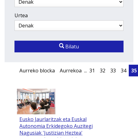
Urtea
Bilatu
Aurreko blocka
Aurrekoa
...
31
32
33
34
35
Eusko Jaurlaritzak eta Euskal
Autonomia Erkidegoko Auzitegi
Nagusiak 'Justizian Heztea'