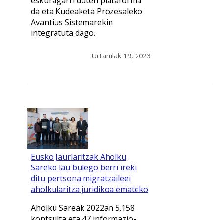
eskuragarri duten plataforma
da eta Kudeaketa Prozesaleko
Avantius Sistemarekin
integratuta dago.
Urtarrilak 19, 2023
Eusko Jaurlaritzak Aholku
Sareko lau bulego berri ireki
ditu pertsona migratzaileei
aholkularitza juridikoa emateko
Aholku Sareak 2022an 5.158
kontsulta eta 47 informazio-