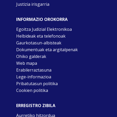
Justizia irisgarria
INFORMAZIO OROKORRA
Egoitza Judizial Elektronikoa
Helbideak eta telefonoak
Gaurkotasun-albisteak
Dokumentuak eta argitalpenak
Ohiko galderak
Web mapa
Erabilerraztasuna
Lege-informazioa
Pribatutasun politika
Cookien politika
ERREGISTRO ZIBILA
Aurretiko hitzordua