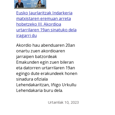
Eusko Jaurlaritzak Indarkeria
matxistaren eremuan arreta
hobetzeko III. Akordioa
urtarrilaren 19an sinatuko dela
iragarri du
Akordio hau abenduaren 20an
onartu zuen akordioaren
jarraipen batzordeak
Emakunden egin zuen bileran
eta datorren urtarrilaren 19an
egingo dute erakundeek honen
sinadura ofiziala
Lehendakaritzan, Iñigo Urkullu
Lehendakaria buru dela.
Urtarrilak 10, 2023