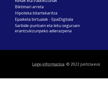
Kexak eta iradokizunak
Biktimari arreta
Hipoteka bitartekaritza
Epaiketa birtualak - EpaiDigitala
Sarbide-puntuen eta leku seguruen
erantzukizunpeko adierazpena
Lege-informazioa
© 2022 justizia.eus