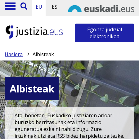
EU
ES
Egoitza judizial
elektronikoa
Hasiera
Albisteak
Albisteak
Atal honetan, Euskadiko justiziaren arloari
buruzko berritasunak eta informazio
eguneratua eskaini nahi dizugu. Zure
iruzkinak utzi eta RSS bidez harpidetu zaitezke.