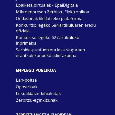
Epaiketa birtualak - EpaiDigitala
Mikroenpresen Zerbitzu Elektronikoa
Ondasunak likidatzeko plataforma
Konkurtso legeko 684.artikuluaren eredu
ofiziala
Konkurtso legeko 627.artikuluko
inprimakia
Sarbide-puntuen eta leku seguruen
erantzukizunpeko adierazpena
ENPLEGU PUBLIKOA
Lan-poltsa
Oposizioak
Lekualdatze-lehiaketak
Zerbitzu-eginkizunak
ZERBITZUAK ETA IZAPIDEAK