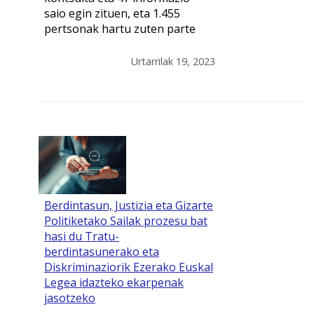
saio egin zituen, eta 1.455
pertsonak hartu zuten parte
Urtarrilak 19, 2023
Berdintasun, Justizia eta Gizarte
Politiketako Sailak prozesu bat
hasi du Tratu-
berdintasunerako eta
Diskriminaziorik Ezerako Euskal
Legea idazteko ekarpenak
jasotzeko