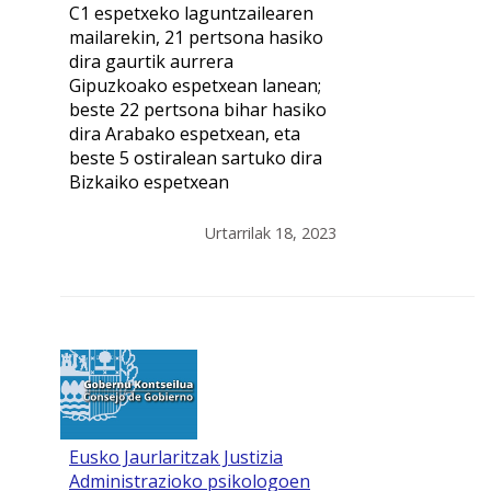
C1 espetxeko laguntzailearen
mailarekin, 21 pertsona hasiko
dira gaurtik aurrera
Gipuzkoako espetxean lanean;
beste 22 pertsona bihar hasiko
dira Arabako espetxean, eta
beste 5 ostiralean sartuko dira
Bizkaiko espetxean
Urtarrilak 18, 2023
Eusko Jaurlaritzak Justizia
Administrazioko psikologoen