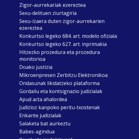
Zigor-aurrekariak ezereztea
Sexu-delituen ziurtagiria
Sexu-izaera duten zigor-aurrekarien
ezereztea
Konkurtso legeko 684. art. modelo ofiziala
Konkurtso legeko 627. art. inprimakia
Hitzezko prozedura eta prozedura
monitorioa
Doako justizia
Mikroenpresen Zerbitzu Elektronikoa
Ondasunak likidatzeko plataforma
Gordailu eta kontsignazio judizialak
Apud acta ahalordea
Judizioz kanpoko peritu-txostenak
Enkante judizialak
Salaketa bat aurkeztu
Babes-agindua