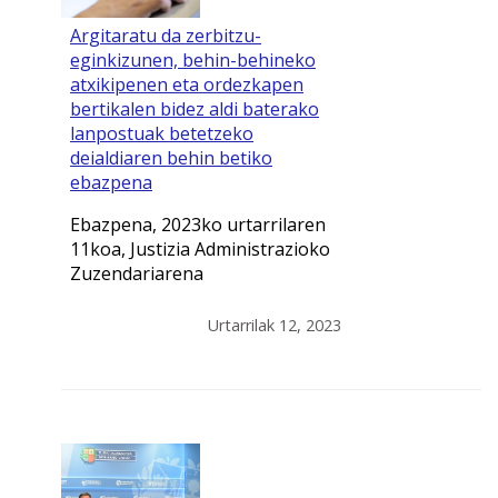
Argitaratu da zerbitzu-
eginkizunen, behin-behineko
atxikipenen eta ordezkapen
bertikalen bidez aldi baterako
lanpostuak betetzeko
deialdiaren behin betiko
ebazpena
Ebazpena, 2023ko urtarrilaren
11koa, Justizia Administrazioko
Zuzendariarena
Urtarrilak 12, 2023