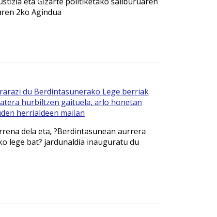
stizia eta Gizarte politiketako sailburuaren
ren 2ko Agindua
arazi du Berdintasunerako Lege berriak
batera hurbiltzen gaituela, arlo honetan
den herrialdeen mailan
rena dela eta, ?Berdintasunean aurrera
eko lege bat? jardunaldia inauguratu du