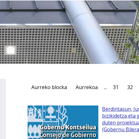
Aurreko blocka
Aurrekoa
...
31
32
Berdintasun, Jus
bizikidetza eta
duten proiektua
(Gobernu Bilera