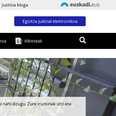
Justizia bloga
Egoitza judizial elektronikoa
koa
Albisteak
 nahi dizugu. Zure iruzkinak utzi eta