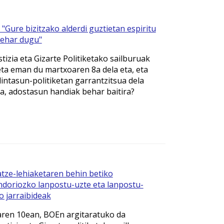
"Gure bizitzako alderdi guztietan espiritu
behar dugu"
tizia eta Gizarte Politiketako sailburuak
eta eman du martxoaren 8a dela eta, eta
intasun-politiketan garrantzitsua dela
a, adostasun handiak behar baitira?
tze-lehiaketaren behin betiko
doriozko lanpostu-uzte eta lanpostu-
o jarraibideak
ren 10ean, BOEn argitaratuko da