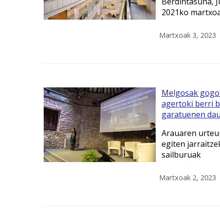
Berdintasuna, Ju
2021ko martxoa
Martxoak 3, 2023
Melgosak gogor
agertoki berri 
garatuenen dau
Arauaren urteur
egiten jarraitz
sailburuak
Martxoak 2, 2023