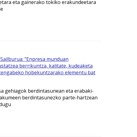
etara eta gainerako tokiko erakundeetara
de
Sailburua: "Enpresa munduan
statzea berrikuntza, kalitate, kudeaketa
etengabeko hobekuntzarako elementu bat
sa gehiagok berdintasunean eta erabaki-
akumeen berdintasunezko parte-hartzean
 dugu