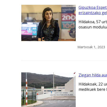
Gipuzkoa Espetx
erizaintzako ge
Hildakoa, 57 ur
osasun moduluan
Martxoak 1, 2023
Ziegan hilda au
Hildakoak, 22 ur
medikuek bere h