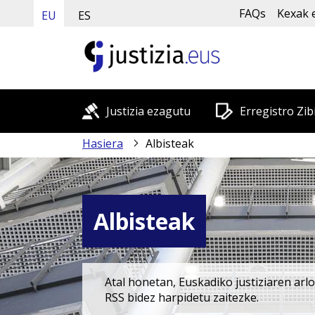
FAQs
Kexak 
EU
ES
Justizia ezagutu
Erregistro Zib
Hasiera
Albisteak
Albisteak
Atal honetan, Euskadiko justiziaren arl
RSS bidez harpidetu zaitezke.