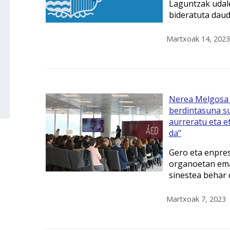
Laguntzak udal
bideratuta dau
Martxoak 14, 2023
Nerea Melgosa 
berdintasuna su
aurreratu eta 
da"
Gero eta enpre
organoetan em
sinestea behar
Martxoak 7, 2023