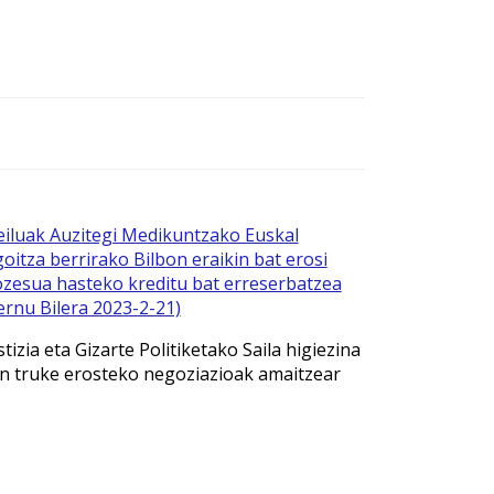
iluak Auzitegi Medikuntzako Euskal
oitza berrirako Bilbon eraikin bat erosi
ozesua hasteko kreditu bat erreserbatzea
rnu Bilera 2023-2-21)
tizia eta Gizarte Politiketako Saila higiezina
en truke erosteko negoziazioak amaitzear