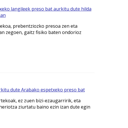
eko langileek preso bat aurkitu dute hilda
lan
tekoa, prebentziozko presoa zen eta
 zegoen, gaitz fisiko baten ondorioz
rkitu dute Arabako espetxeko preso bat
tekoak, ez zuen bizi-ezaugarririk, eta
eriotza ziurtatu baino ezin izan dute egin