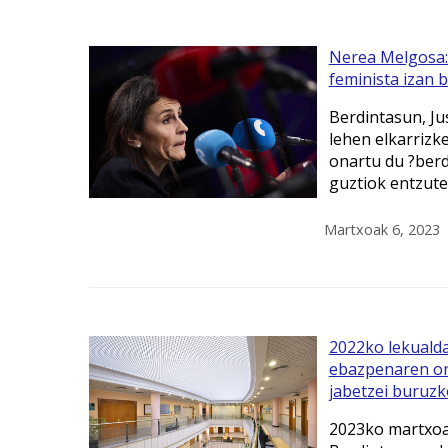
Nerea Melgosa: 
feminista izan 
Berdintasun, Jus
lehen elkarrizk
onartu du ?berd
guztiok entzute
Martxoak 6, 2023
2022ko lekualda
ebazpenaren on
jabetzei buruzk
2023ko martxoa