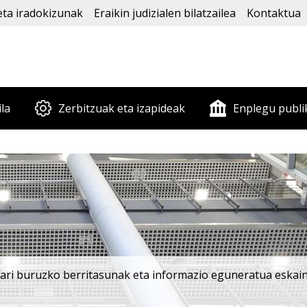
eta iradokizunak
Eraikin judizialen bilatzailea
Kontaktua
ila
Zerbitzuak eta izapideak
Enplegu publi
oari buruzko berritasunak eta informazio eguneratua eskaini