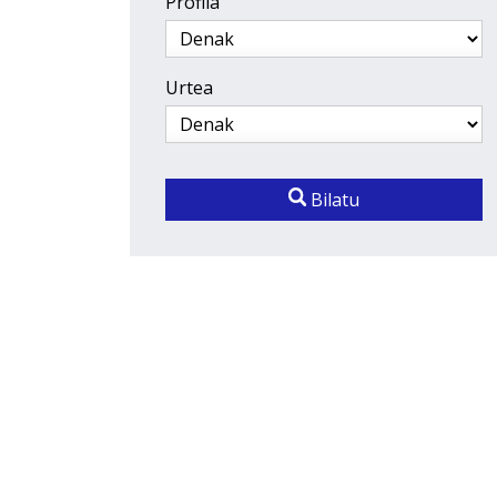
Profila
Urtea
Bilatu