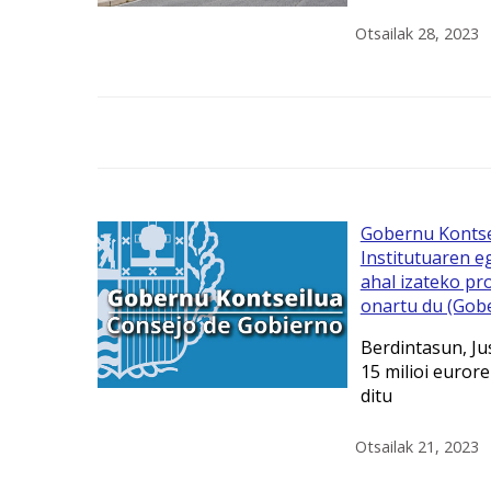
Otsailak 28, 2023
Gobernu Kontse
Institutuaren eg
ahal izateko pr
onartu du (Gobe
Berdintasun, Jus
15 milioi euror
ditu
Otsailak 21, 2023