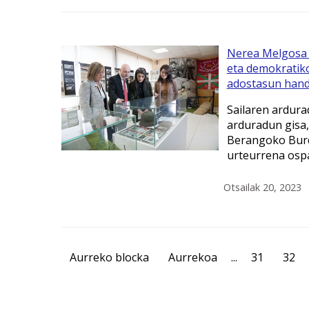
Nerea Melgosa 
eta demokratik
adostasun handi
Sailaren ardura
arduradun gisa,
Berangoko Burd
urteurrena ospa
Otsailak 20, 2023
Aurreko blocka
Aurrekoa
...
31
32