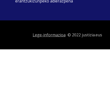
erantzukizunpeko adierazpena
Lege-informazioa
© 2022 justizia.eus