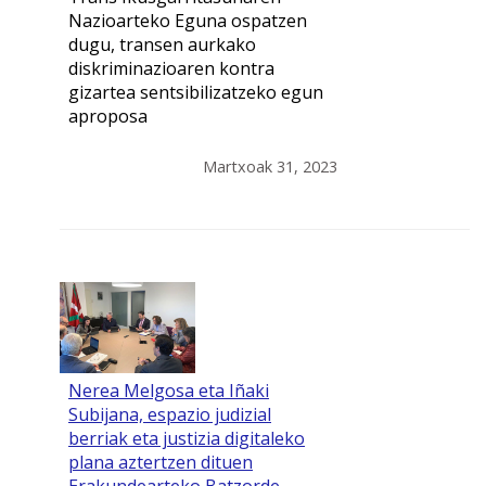
Nazioarteko Eguna ospatzen
dugu, transen aurkako
diskriminazioaren kontra
gizartea sentsibilizatzeko egun
aproposa
Martxoak 31, 2023
Nerea Melgosa eta Iñaki
Subijana, espazio judizial
berriak eta justizia digitaleko
plana aztertzen dituen
Erakundearteko Batzorde