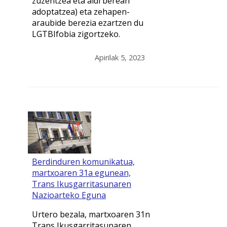
zuzentzea eta aldi berean
adoptatzea) eta zehapen-
araubide berezia ezartzen du
LGTBIfobia zigortzeko.
Apirilak 5, 2023
Berdinduren komunikatua,
martxoaren 31a egunean,
Trans Ikusgarritasunaren
Nazioarteko Eguna
Urtero bezala, martxoaren 31n
Trans Ikusgarritasunaren