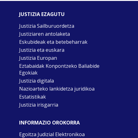
JUSTIZIA EZAGUTU
Justizia Sailburuordetza
Justiziaren antolaketa
Eskubideak eta betebeharrak
Justizia eta euskara
Justizia Europan
Eztabaidak Konpontzeko Baliabide
Egokiak
Justizia digitala
Nazioarteko lankidetza juridikoa
Estatistikak
Justizia irisgarria
INFORMAZIO OROKORRA
Egoitza Judizial Elektronikoa