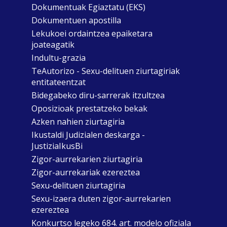
Dokumentuak Egiaztatu (EKS)
Dokumentuen apostilla
Lekukoei ordaintzea epaiketara
joateagatik
Indultu-grazia
TeAutorizo - Sexu-delituen ziurtagiriak
entitateentzat
Bidegabeko diru-sarrerak itzultzea
Oposizioak prestatzeko bekak
Azken nahien ziurtagiria
Ikustaldi Judizialen deskarga -
JustiziaIkusBi
Zigor-aurrekarien ziurtagiria
Zigor-aurrekariak ezereztea
Sexu-delituen ziurtagiria
Sexu-izaera duten zigor-aurrekarien
ezereztea
Konkurtso legeko 684. art. modelo ofiziala