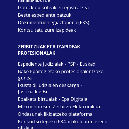
Izatezko bikoteak erregistratzea
Beste espediente batzuk
Dokumentuen egiaztapena (EKS)
Kontsultatu zure izapideak
ZERBITZUAK ETA IZAPIDEAK
PROFESIONALAK
Espediente Judizialak - PSP - Euskadi
Bake Epaitegietako profesionalentzako
gunea
Ikustaldi judizialen deskarga -
JustiziaIkusBi
Epaiketa birtualak - EpaiDigitala
Mikroenpresen Zerbitzu Elektronikoa
Ondasunak likidatzeko plataforma
Konkurtso legeko 684.artikuluaren eredu
ofiziala