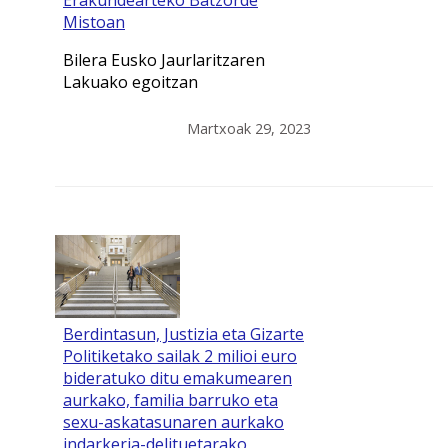
Mistoan
Bilera Eusko Jaurlaritzaren
Lakuako egoitzan
Martxoak 29, 2023
Berdintasun, Justizia eta Gizarte
Politiketako sailak 2 milioi euro
bideratuko ditu emakumearen
aurkako, familia barruko eta
sexu-askatasunaren aurkako
indarkeria-delituetarako