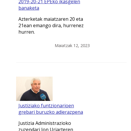
2019-20-21 EPEko ikasgelen
banaketa
Azterketak maiatzaren 20 eta
21ean emango dira, hurrenez
hurren.
Maiatzak 12, 2023
Justiziako funtzionarioen
grebari buruzko adierazpena
Justizia Administrazioko
zuzendari Jon Uriarteren