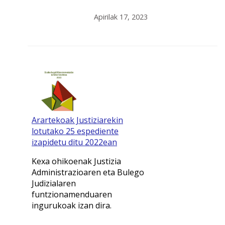
Apirilak 17, 2023
Arartekoak Justiziarekin
lotutako 25 espediente
izapidetu ditu 2022ean
Kexa ohikoenak Justizia
Administrazioaren eta Bulego
Judizialaren
funtzionamenduaren
ingurukoak izan dira.