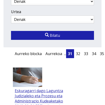
Urtea
Bilatu
Aurreko blocka
Aurrekoa
...
31
32
33
34
35
Eskuragarri dago Laguntza
Judizialeko eta Prozesu eta
Administrazio Kudeaketako