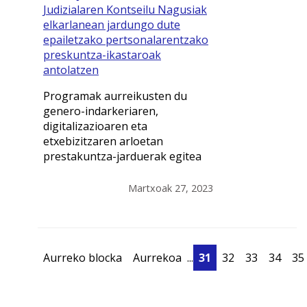
Judizialaren Kontseilu Nagusiak
elkarlanean jardungo dute
epailetzako pertsonalarentzako
preskuntza-ikastaroak
antolatzen
Programak aurreikusten du
genero-indarkeriaren,
digitalizazioaren eta
etxebizitzaren arloetan
prestakuntza-jarduerak egitea
Martxoak 27, 2023
Aurreko blocka
Aurrekoa
...
31
32
33
34
35