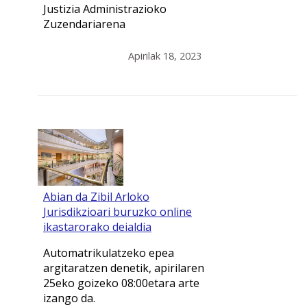
Justizia Administrazioko
Zuzendariarena
Apirilak 18, 2023
Abian da Zibil Arloko
Jurisdikzioari buruzko online
ikastarorako deialdia
Automatrikulatzeko epea
argitaratzen denetik, apirilaren
25eko goizeko 08:00etara arte
izango da.