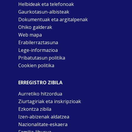
Helbideak eta telefonoak
Gaurkotasun-albisteak
Dokumentuak eta argitalpenak
Ohiko galderak
Web mapa
Erabilerraztasuna
Lege-informazioa
Pribatutasun politika
Cookien politika
ERREGISTRO ZIBILA
Aurretiko hitzordua
Ziurtagiriak eta inskripzioak
Ezkontza zibila
Izen-abizenak aldatzea
Nazionalitate-eskaera
Familia-liburua