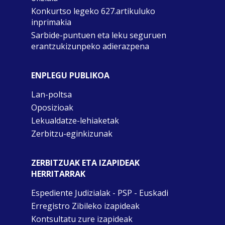
Konkurtso legeko 627.artikuluko
inprimakia
Sarbide-puntuen eta leku seguruen
erantzukizunpeko adierazpena
ENPLEGU PUBLIKOA
Lan-poltsa
Oposizioak
Lekualdatze-lehiaketak
Zerbitzu-eginkizunak
ZERBITZUAK ETA IZAPIDEAK
HERRITARRAK
Espediente Judizialak - PSP - Euskadi
Erregistro Zibileko izapideak
Kontsultatu zure izapideak