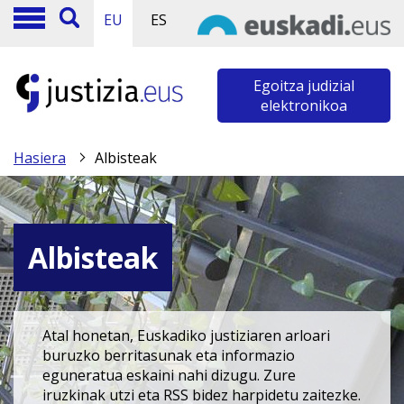
EU
ES
Egoitza judizial
elektronikoa
Hasiera
Albisteak
Albisteak
Atal honetan, Euskadiko justiziaren arloari
buruzko berritasunak eta informazio
eguneratua eskaini nahi dizugu. Zure
iruzkinak utzi eta RSS bidez harpidetu zaitezke.