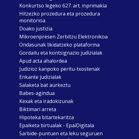
Konkurtso legeko 627. art. inprimakia
Hitzezko prozedura eta prozedura
monitorioa
Doako justizia
Mikroenpresen Zerbitzu Elektronikoa
Ondasunak likidatzeko plataforma
Gordailu eta kontsignazio judizialak
Apud acta ahalordea
Judizioz kanpoko peritu-txostenak
Enkante judizialak
Salaketa bat aurkeztu
Babes-agindua
Kexak eta iradokizunak
Biktimari arreta
Hipoteka bitartekaritza
Epaiketa birtualak - EpaiDigitala
Sarbide-puntuen eta leku seguruen