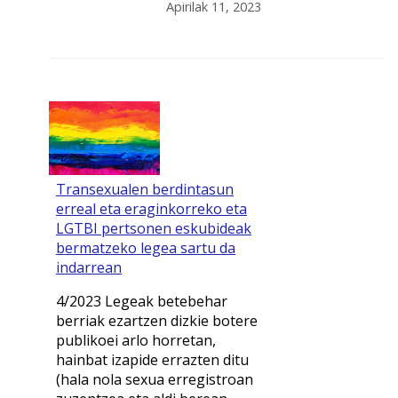
Apirilak 11, 2023
Transexualen berdintasun
erreal eta eraginkorreko eta
LGTBI pertsonen eskubideak
bermatzeko legea sartu da
indarrean
4/2023 Legeak betebehar
berriak ezartzen dizkie botere
publikoei arlo horretan,
hainbat izapide errazten ditu
(hala nola sexua erregistroan