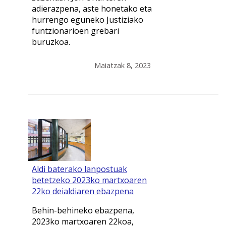
adierazpena, aste honetako eta
hurrengo eguneko Justiziako
funtzionarioen grebari
buruzkoa.
Maiatzak 8, 2023
Aldi baterako lanpostuak
betetzeko 2023ko martxoaren
22ko deialdiaren ebazpena
Behin-behineko ebazpena,
2023ko martxoaren 22koa,