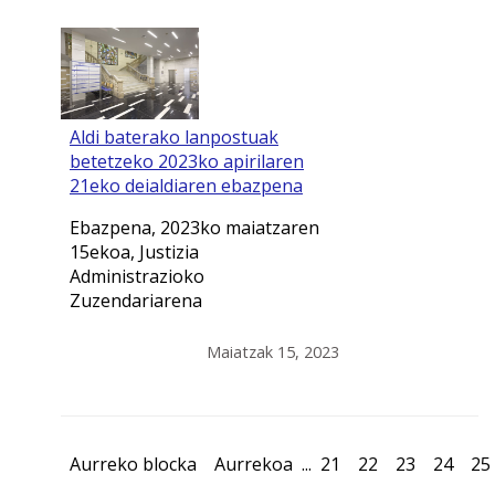
Aldi baterako lanpostuak
betetzeko 2023ko apirilaren
21eko deialdiaren ebazpena
Ebazpena, 2023ko maiatzaren
15ekoa, Justizia
Administrazioko
Zuzendariarena
Maiatzak 15, 2023
Aurreko blocka
Aurrekoa
...
21
22
23
24
25