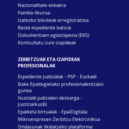
Nazionalitate-eskaera
Familia-liburua
Izatezko bikoteak erregistratzea
Beste espediente batzuk
Dokumentuen egiaztapena (EKS)
Kontsultatu zure izapideak
ZERBITZUAK ETA IZAPIDEAK
PROFESIONALAK
Espediente Judizialak - PSP - Euskadi
Bake Epaitegietako profesionalentzako
gunea
Ikustaldi judizialen deskarga -
JustiziaIkusBi
Epaiketa birtualak - EpaiDigitala
Mikroenpresen Zerbitzu Elektronikoa
Ondasunak likidatzeko plataforma