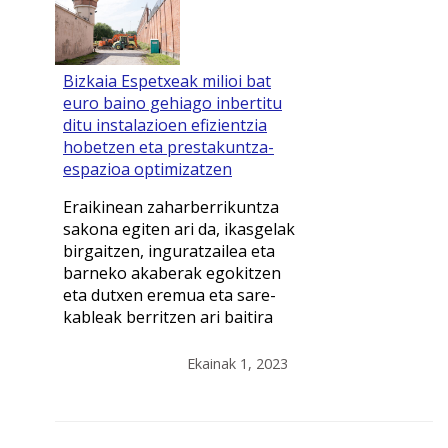
Bizkaia Espetxeak milioi bat
euro baino gehiago inbertitu
ditu instalazioen efizientzia
hobetzen eta prestakuntza-
espazioa optimizatzen
Eraikinean zaharberrikuntza
sakona egiten ari da, ikasgelak
birgaitzen, inguratzailea eta
barneko akaberak egokitzen
eta dutxen eremua eta sare-
kableak berritzen ari baitira
Ekainak 1, 2023