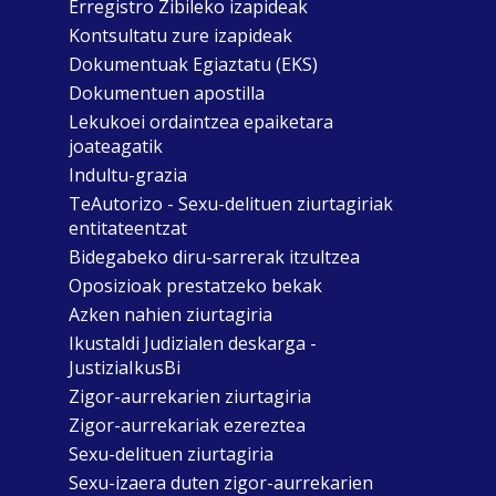
Erregistro Zibileko izapideak
Kontsultatu zure izapideak
Dokumentuak Egiaztatu (EKS)
Dokumentuen apostilla
Lekukoei ordaintzea epaiketara
joateagatik
Indultu-grazia
TeAutorizo - Sexu-delituen ziurtagiriak
entitateentzat
Bidegabeko diru-sarrerak itzultzea
Oposizioak prestatzeko bekak
Azken nahien ziurtagiria
Ikustaldi Judizialen deskarga -
JustiziaIkusBi
Zigor-aurrekarien ziurtagiria
Zigor-aurrekariak ezereztea
Sexu-delituen ziurtagiria
Sexu-izaera duten zigor-aurrekarien