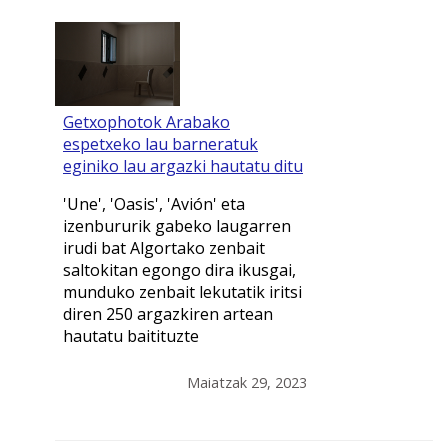
Getxophotok Arabako
espetxeko lau barneratuk
eginiko lau argazki hautatu ditu
'Une', 'Oasis', 'Avión' eta
izenbururik gabeko laugarren
irudi bat Algortako zenbait
saltokitan egongo dira ikusgai,
munduko zenbait lekutatik iritsi
diren 250 argazkiren artean
hautatu baitituzte
Maiatzak 29, 2023