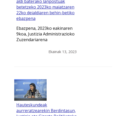
aldi baterako lanpostuak
betetzeko 2023ko maiatzaren
22ko deialdiaren behin-betiko
ebazpena
Ebazpena, 2023ko eakinaren
9koa, Justizia Administrazioko
Zuzendariarena
Ekainak 13, 2023
Hauteskundeak
aurreratzearekin Berdintasun,