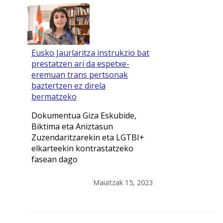
Eusko Jaurlaritza instrukzio bat
prestatzen ari da espetxe-
eremuan trans pertsonak
baztertzen ez direla
bermatzeko
Dokumentua Giza Eskubide,
Biktima eta Aniztasun
Zuzendaritzarekin eta LGTBI+
elkarteekin kontrastatzeko
fasean dago
Maiatzak 15, 2023