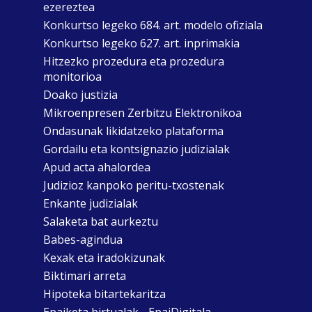
ezereztea
Konkurtso legeko 684. art. modelo ofiziala
Konkurtso legeko 627. art. inprimakia
Hitzezko prozedura eta prozedura
monitorioa
Doako justizia
Mikroenpresen Zerbitzu Elektronikoa
Ondasunak likidatzeko plataforma
Gordailu eta kontsignazio judizialak
Apud acta ahalordea
Judizioz kanpoko peritu-txostenak
Enkante judizialak
Salaketa bat aurkeztu
Babes-agindua
Kexak eta iradokizunak
Biktimari arreta
Hipoteka bitartekaritza