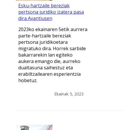
Esku-hartzaile bereziak
pertsona juridiko izatera pasa
dira Avantiusen
2023ko ekainaren 5etik aurrera
parte-hartzaile bereziak
pertsona juridikoetara
migratuko dira. Horrek sarbide
bakarrarekin lan egiteko
aukera emango die, aurreko
dualtasuna saihestuz eta
erabiltzailearen esperientzia
hobetuz.
Ekainak 5, 2023