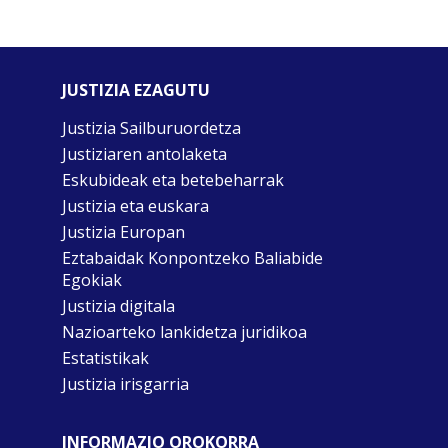
JUSTIZIA EZAGUTU
Justizia Sailburuordetza
Justiziaren antolaketa
Eskubideak eta betebeharrak
Justizia eta euskara
Justizia Europan
Eztabaidak Konpontzeko Baliabide
Egokiak
Justizia digitala
Nazioarteko lankidetza juridikoa
Estatistikak
Justizia irisgarria
INFORMAZIO OROKORRA