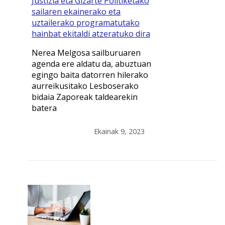
Justizia eta Gizarte Politiketako
sailaren ekainerako eta
uztailerako programatutako
hainbat ekitaldi atzeratuko dira
Nerea Melgosa sailburuaren
agenda ere aldatu da, abuztuan
egingo baita datorren hilerako
aurreikusitako Lesboserako
bidaia Zaporeak taldearekin
batera
Ekainak 9, 2023