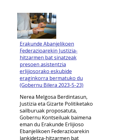
Erakunde Abanjelikoen
Federazioarekin Justizia-
hitzarmen bat sinatzeak
presoen asistentzia
erlijiosorako eskubide
eraginkorra bermatuko du
(Gobernu Bilera 2023-5-23)
Nerea Melgosa Berdintasun,
Justizia eta Gizarte Politiketako
sailburuak proposatuta,
Gobernu Kontseiluak baimena
eman du Erakunde Erlijioso
Ebanjelikoen Federazioarekin
lankidetza-hitzarmen bat