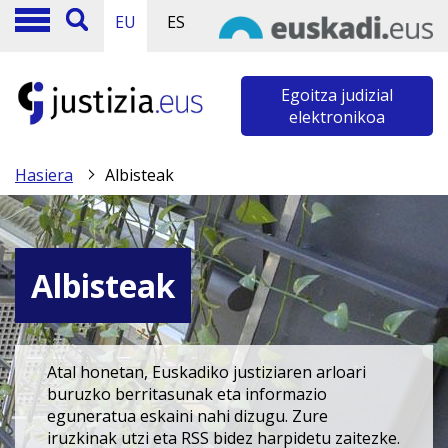
EU
ES
Egoitza judizial
elektronikoa
Hasiera
Albisteak
Albisteak
Atal honetan, Euskadiko justiziaren arloari
buruzko berritasunak eta informazio
eguneratua eskaini nahi dizugu. Zure
iruzkinak utzi eta RSS bidez harpidetu zaitezke.