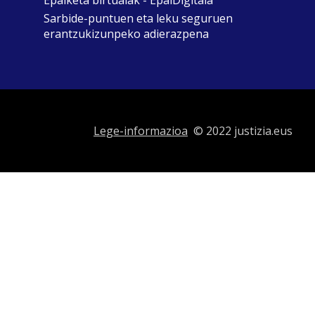
Epaiketa birtualak - EpaiDigitala
Sarbide-puntuen eta leku seguruen
erantzukizunpeko adierazpena
Lege-informazioa
© 2022 justizia.eus