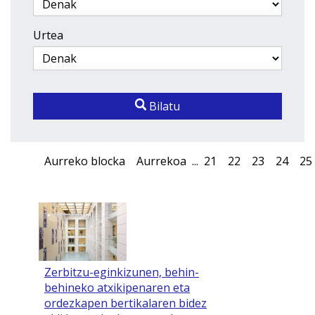
Urtea
Bilatu
Aurreko blocka
Aurrekoa
...
21
22
23
24
25
Zerbitzu-eginkizunen, behin-
behineko atxikipenaren eta
ordezkapen bertikalaren bidez