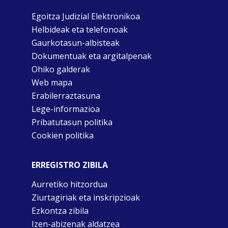
Egoitza Judizial Elektronikoa
Helbideak eta telefonoak
Gaurkotasun-albisteak
Dokumentuak eta argitalpenak
Ohiko galderak
Web mapa
Erabilerraztasuna
Lege-informazioa
Pribatutasun politika
Cookien politika
ERREGISTRO ZIBILA
Aurretiko hitzordua
Ziurtagiriak eta inskripzioak
Ezkontza zibila
Izen-abizenak aldatzea