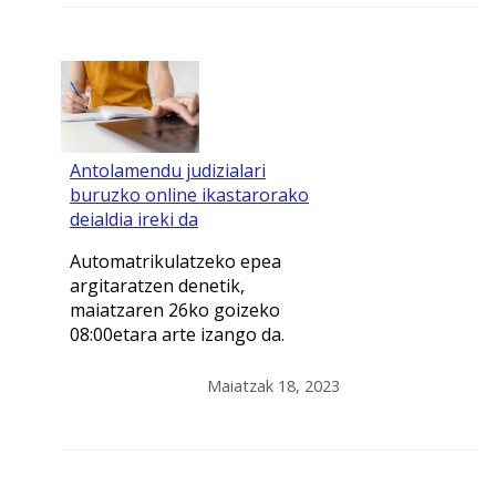
Antolamendu judizialari
buruzko online ikastarorako
deialdia ireki da
Automatrikulatzeko epea
argitaratzen denetik,
maiatzaren 26ko goizeko
08:00etara arte izango da.
Maiatzak 18, 2023