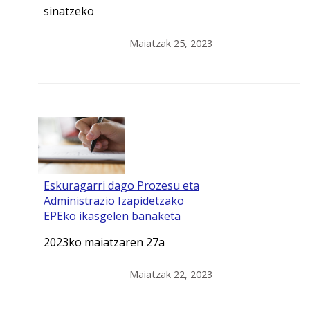
sinatzeko
Maiatzak 25, 2023
Eskuragarri dago Prozesu eta
Administrazio Izapidetzako
EPEko ikasgelen banaketa
2023ko maiatzaren 27a
Maiatzak 22, 2023