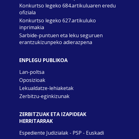
Konkurtso legeko 684.artikuluaren eredu
ofiziala
Konkurtso legeko 627.artikuluko
inprimakia
Sarbide-puntuen eta leku seguruen
erantzukizunpeko adierazpena
ENPLEGU PUBLIKOA
Lan-poltsa
Oposizioak
Lekualdatze-lehiaketak
Zerbitzu-eginkizunak
ZERBITZUAK ETA IZAPIDEAK
HERRITARRAK
Espediente Judizialak - PSP - Euskadi