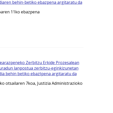
diaren behin-betiko ebazpena argitaratu da
oaren 11ko ebazpena
earazpeneko Zerbitzu Erkide Prozesalean
duradun lanpostua zerbitzu-eginkizunetan
dia behin betiko ebaztpena argitaratu da
o otsailaren 7koa, Justizia Administrazioko