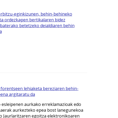
erbitzu-eginkizunen, behin-behineko
ta ordezkapen bertikalaren bidez
 baterako betetzeko deialdiaren behin
a
forentseen lehiaketa bereziaren behin-
ena argitaratu da
 esleipenen aurkako erreklamazioak edo
kaerak aurkezteko epea bost lanegunekoa
o Jaurlaritzaren egoitza elektronikoaren