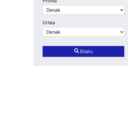
Profila
Urtea
Bilatu