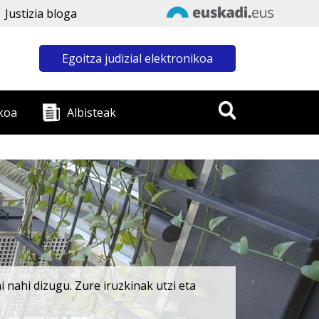
Justizia bloga
Egoitza judizial elektronikoa
koa
Albisteak
 nahi dizugu. Zure iruzkinak utzi eta