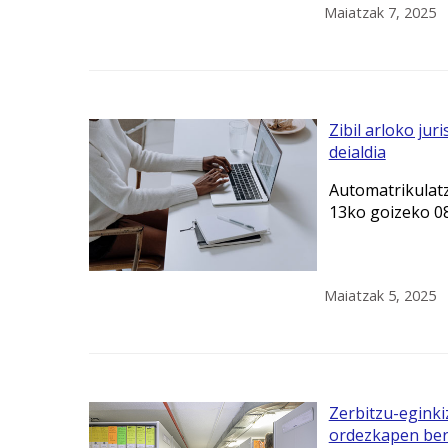
Maiatzak 7, 2025
Zibil arloko jur
deialdia
Automatrikulatz
13ko goizeko 08
Maiatzak 5, 2025
Zerbitzu-eginki
ordezkapen bert