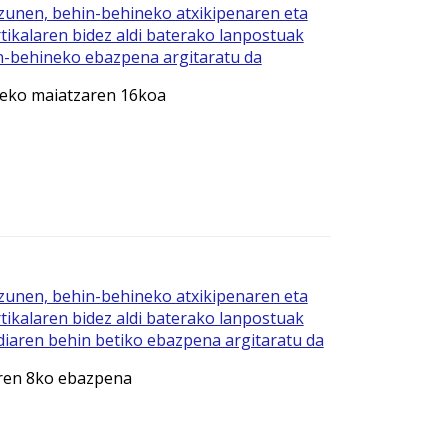
zunen, behin-behineko atxikipenaren eta
ikalaren bidez aldi baterako lanpostuak
n-behineko ebazpena argitaratu da
eko maiatzaren 16koa
zunen, behin-behineko atxikipenaren eta
ikalaren bidez aldi baterako lanpostuak
diaren behin betiko ebazpena argitaratu da
aren 8ko ebazpena