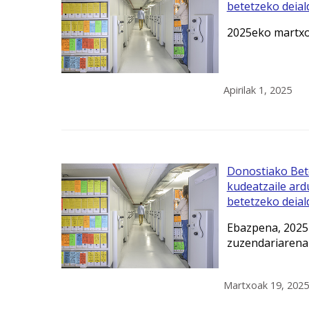
betetzeko deial
2025eko martx
Apirilak 1, 2025
Donostiako Bet
kudeatzaile ar
betetzeko deial
Ebazpena, 2025k
zuzendariarena
Martxoak 19, 2025