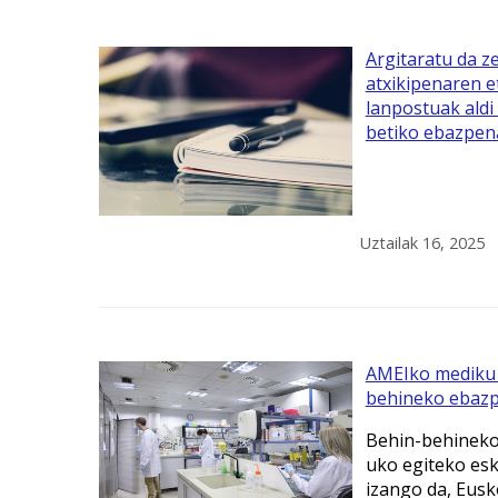
Argitaratu da z
atxikipenaren e
lanpostuak aldi
betiko ebazpen
Uztailak 16, 2025
AMEIko mediku 
behineko ebazp
Behin-behineko
uko egiteko es
izango da, Eusk