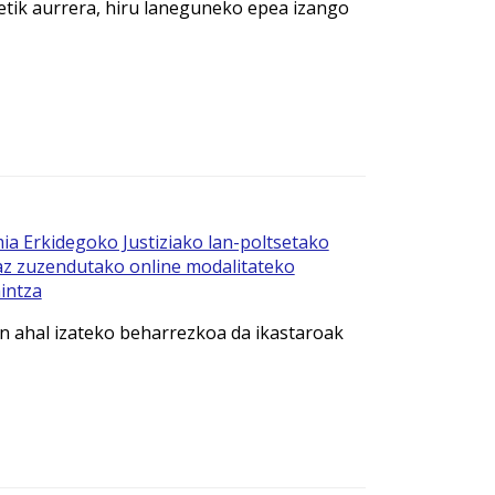
tik aurrera, hiru laneguneko epea izango
a Erkidegoko Justiziako lan-poltsetako
iaz zuzendutako online modalitateko
intza
gin ahal izateko beharrezkoa da ikastaroak