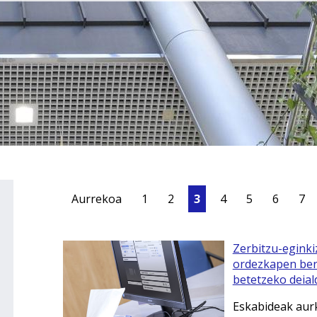
Aurrekoa
1
2
3
4
5
6
7
Zerbitzu-eginki
ordezkapen bert
betetzeko deial
Eskabideak aurk