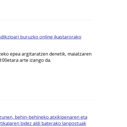
isdikzioari buruzko online ikastarorako
eko epea argitaratzen denetik, maiatzaren
:00etara arte izango da.
zunen, behin-behineko atxikipenaren eta
ikalaren bidez aldi baterako lanpostuak