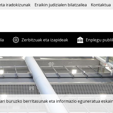
eta iradokizunak
Eraikin judizialen bilatzailea
Kontaktua
ila
Zerbitzuak eta izapideak
Enplegu publi
oari buruzko berritasunak eta informazio eguneratua eskaini