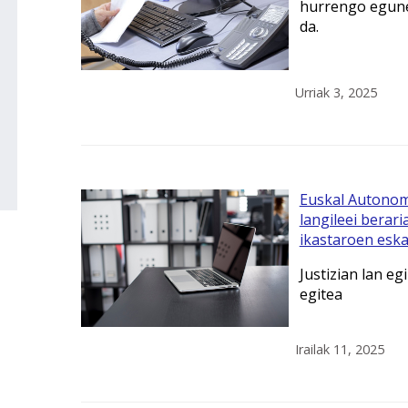
hurrengo egune
da.
Urriak 3, 2025
Euskal Autonomi
langileei berar
ikastaroen eska
Justizian lan e
egitea
Irailak 11, 2025