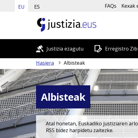
FAQs
Kexak 
EU
ES
Justizia ezagutu
Erregistro Zib
Hasiera
Albisteak
Albisteak
Atal honetan, Euskadiko justiziaren arl
RSS bidez harpidetu zaitezke.