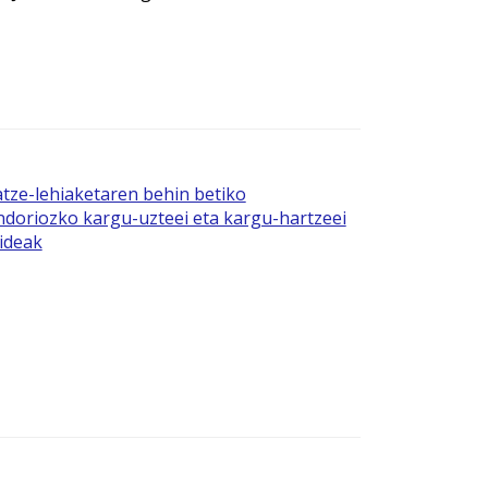
tze-lehiaketaren behin betiko
doriozko kargu-uzteei eta kargu-hartzeei
ideak