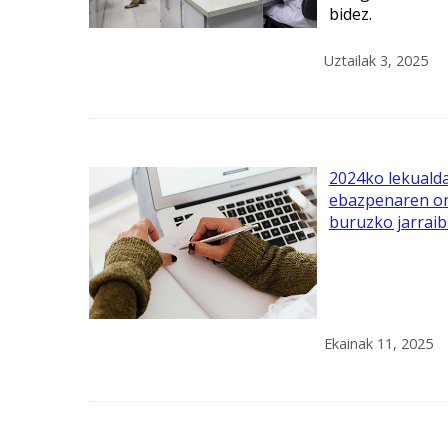
bidez.
Uztailak 3, 2025
2024ko lekualda
ebazpenaren on
buruzko jarraib
Ekainak 11, 2025