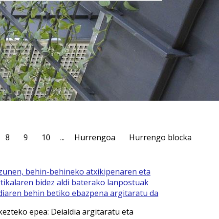
8
9
10
...
Hurrengoa
Hurrengo blocka
zunen, behin-behineko atxikipenaren eta
ikalaren bidez aldi baterako lanpostuak
diaren behin betiko ebazpena argitaratu da
ezteko epea: Deialdia argitaratu eta