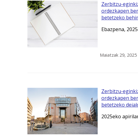
Zerbitzu-eginki
ordezkapen bert
betetzeko behi
Ebazpena, 2025
Maiatzak 29, 2025
Zerbitzu-eginki
ordezkapen bert
betetzeko deial
2025eko apiril