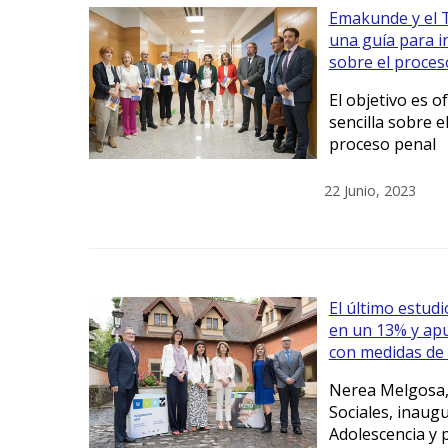
Emakunde y el T
una guía para i
sobre el proces
El objetivo es 
sencilla sobre e
proceso penal
22 Junio, 2023
El último estudio
en un 13% y apu
con medidas de
Nerea Melgosa, c
Sociales, inaug
Adolescencia y 