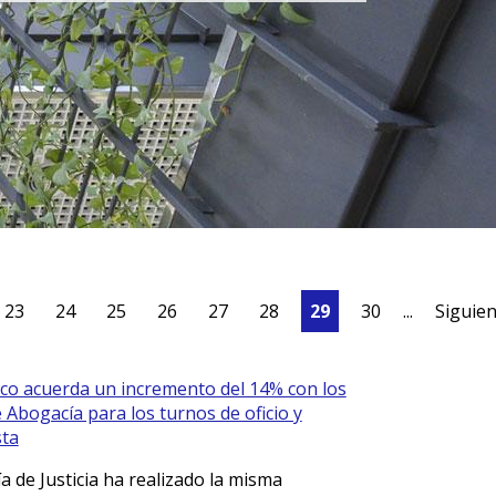
23
24
25
26
27
28
29
30
...
Siguie
co acuerda un incremento del 14% con los
 Abogacía para los turnos de oficio y
sta
a de Justicia ha realizado la misma