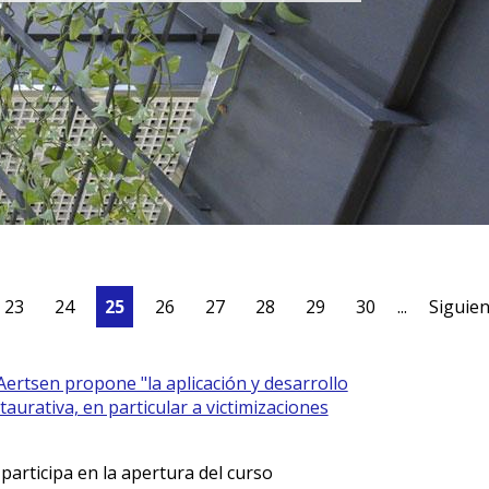
23
24
25
26
27
28
29
30
...
Siguie
Aertsen propone "la aplicación y desarrollo
staurativa, en particular a victimizaciones
articipa en la apertura del curso