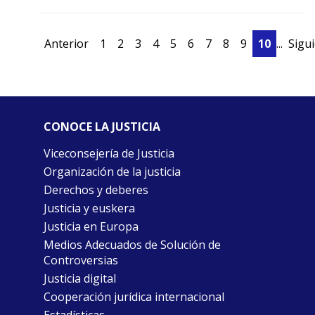
Anterior
1
2
3
4
5
6
7
8
9
10
...
Sigu
CONOCE LA JUSTICIA
Viceconsejería de Justicia
Organización de la justicia
Derechos y deberes
Justicia y euskera
Justicia en Europa
Medios Adecuados de Solución de
Controversias
Justicia digital
Cooperación jurídica internacional
Estadísticas