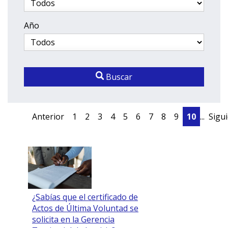
Año
Buscar
Anterior
1
2
3
4
5
6
7
8
9
10
...
Sigu
¿Sabías que el certificado de
Actos de Última Voluntad se
solicita en la Gerencia