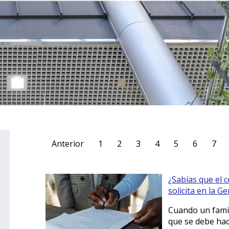
Anterior
1
2
3
4
5
6
7
¿Sabías que el c
solicita en la Ge
Cuando un famil
que se debe hace