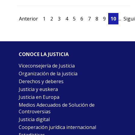
Anterior
1
2
3
4
5
6
7
8
9
10
...
Sigu
CONOCE LA JUSTICIA
Viceconsejería de Justicia
Organización de la justicia
Derechos y deberes
Justicia y euskera
Justicia en Europa
Medios Adecuados de Solución de
Controversias
Justicia digital
Cooperación jurídica internacional
Estadísticas