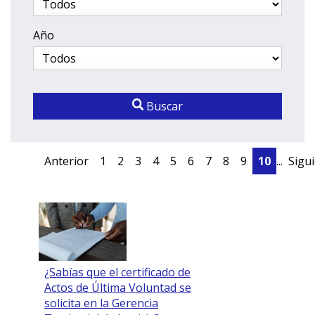
Año
Buscar
Anterior
1
2
3
4
5
6
7
8
9
10
...
Sigu
¿Sabías que el certificado de
Actos de Última Voluntad se
solicita en la Gerencia