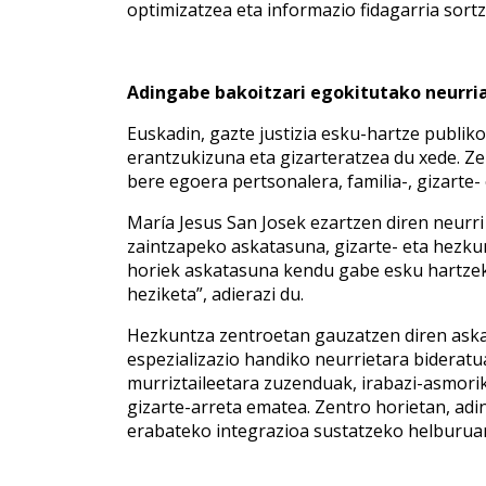
optimizatzea eta informazio fidagarria sor
Adingabe bakoitzari egokitutako neurri
Euskadin, gazte justizia esku-hartze publiko
erantzukizuna eta gizarteratzea du xede. Ze
bere egoera pertsonalera, familia-, gizarte-
María Jesus San Josek ezartzen diren neurri 
zaintzapeko askatasuna, gizarte- eta hezku
horiek askatasuna kendu gabe esku hartzeko
heziketa”, adierazi du.
Hezkuntza zentroetan gauzatzen diren askata
espezializazio handiko neurrietara bideratua,
murriztaileetara zuzenduak, irabazi-asmor
gizarte-arreta ematea. Zentro horietan, ad
erabateko integrazioa sustatzeko helburuare