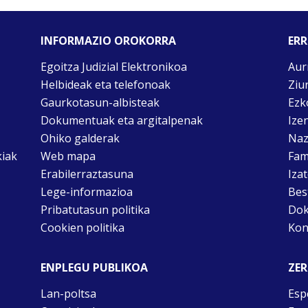
INFORMAZIO OROKORRA
ERR
Egoitza Judizial Elektronikoa
Aur
Helbideak eta telefonoak
Ziu
Gaurkotasun-albisteak
Ezk
Dokumentuak eta argitalpenak
Ize
Ohiko galderak
Naz
kiak
Web mapa
Fam
Erabilerraztasuna
Iza
Lege-informazioa
Bes
Pribatutasun politika
Dok
Cookien politika
Kon
ENPLEGU PUBLIKOA
ZER
Lan-poltsa
Esp