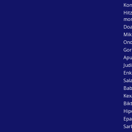
Kon
Hit
mon
Doa
Mik
Ond
Gor
Apu
Jud
Enk
Sal
Bab
Kex
Bik
Hip
Epai
Sar