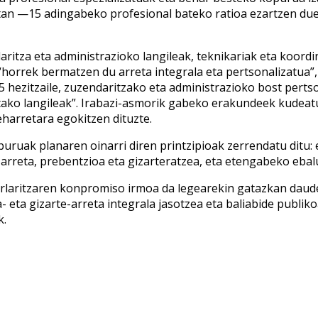
tan —15 adingabeko profesional bateko ratioa ezartzen due
itza eta administrazioko langileak, teknikariak eta koordina
 “horrek bermatzen du arreta integrala eta pertsonalizatua”, 
 hezitzaile, zuzendaritzako eta administrazioko bost pertson
etako langileak”. Irabazi-asmorik gabeko erakundeek kudeat
eharretara egokitzen dituzte.
lburuak planaren oinarri diren printzipioak zerrendatu ditu
rreta, prebentzioa eta gizarteratzea, eta etengabeko ebal
aurlaritzaren konpromiso irmoa da legearekin gatazkan dau
 eta gizarte-arreta integrala jasotzea eta baliabide publi
k.