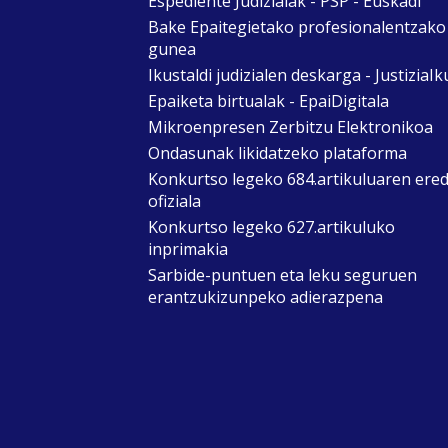
Espediente Judizialak - PSP - Euskadi
Bake Epaitegietako profesionalentzako
gunea
Ikustaldi judizialen deskarga - JustiziaIk
Epaiketa birtualak - EpaiDigitala
Mikroenpresen Zerbitzu Elektronikoa
Ondasunak likidatzeko plataforma
Konkurtso legeko 684.artikuluaren ere
ofiziala
Konkurtso legeko 627.artikuluko
inprimakia
Sarbide-puntuen eta leku seguruen
erantzukizunpeko adierazpena