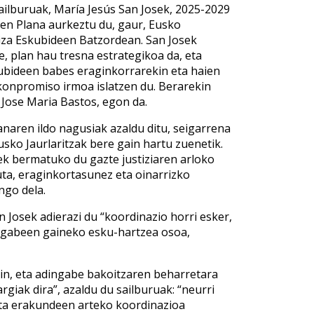
sailburuak, María Jesús San Josek, 2025-2029
ren Plana aurkeztu du, gaur, Eusko
Giza Eskubideen Batzordean. San Josek
, plan hau tresna estrategikoa da, eta
kubideen babes eraginkorrarekin eta haien
konpromiso irmoa islatzen du. Berarekin
, Jose Maria Bastos, egon da.
lanaren ildo nagusiak azaldu ditu, seigarrena
sko Jaurlaritzak bere gain hartu zuenetik.
k bermatuko du gazte justiziaren arloko
uta, eraginkortasunez eta oinarrizko
ngo dela.
 Josek adierazi du “koordinazio horri esker,
dingabeen gaineko esku-hartzea osoa,
ekin, eta adingabe bakoitzaren beharretara
giak dira”, azaldu du sailburuak: “neurri
 eta erakundeen arteko koordinazioa