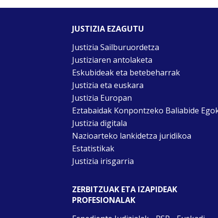
JUSTIZIA EZAGUTU
Justizia Sailburuordetza
Justiziaren antolaketa
Eskubideak eta betebeharrak
Justizia eta euskara
Justizia Europan
Eztabaidak Konpontzeko Baliabide Ego
Justizia digitala
Nazioarteko lankidetza juridikoa
Estatistikak
Justizia irisgarria
ZERBITZUAK ETA IZAPIDEAK
PROFESIONALAK