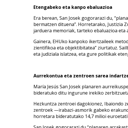
Etengabeko eta kanpo ebaluazioa
Era berean, San Josek gogorarazi du, “plana
bermatzen dituena”. Horretarako, Justizia Z
jarduera memoriak, tarteko ebaluazioa eta 
Gainera, EHUko kanpoko ikertzaileek metodo
zientifikoa eta objektibitatea” ziurtatuz. 
eta judiziala islatzea, eta gure politikak et
Aurrekontua eta zentroen sarea indartz
María Jesús San Josek planaren aurreikuspe
bideratuko ditu ingurune irekiko zerbitzue
Hezkuntza zentroei dagokionez, Ibaiondo zent
zentroek —irabazi-asmorik gabeko erakunde
horretara bideratutako 14,7 milioi euroetat
San Josek gogorarazi du “planaren arrakast