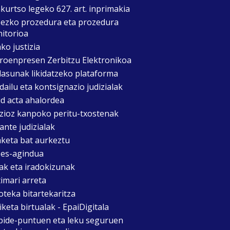
kurtso legeko 627. art. inprimakia
zezko prozedura eta prozedura
itorioa
ko justizia
roenpresen Zerbitzu Elektronikoa
asunak likidatzeko plataforma
dailu eta kontsignazio judizialak
d acta ahalordea
izioz kanpoko peritu-txostenak
ante judizialak
aketa bat aurkeztu
es-agindua
ak eta iradokizunak
timari arreta
oteka bitartekaritza
keta birtualak - EpaiDigitala
bide-puntuen eta leku seguruen