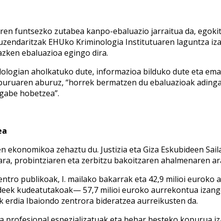
ren funtsezko zutabea kanpo-ebaluazio jarraitua da, egokit
uzendaritzak EHUko Kriminologia Institutuaren laguntza iza
azken ebaluazioa egingo dira.
logian aholkatuko dute, informazioa bilduko dute eta emai
Sailburuaren aburuz, “horrek bermatzen du ebaluazioak adinga
engabe hobetzea”.
ea
n ekonomikoa zehaztu du. Justizia eta Giza Eskubideen Saila
tara, probintziaren eta zerbitzu bakoitzaren ahalmenaren a
ro publikoak, I. mailako bakarrak eta 42,9 milioi euroko aur
ek kudeatutakoak— 57,7 milioi euroko aurrekontua izango
ik erdia Ibaiondo zentrora bideratzea aurreikusten da.
a profesional espezializatuak eta behar besteko kopurua iza