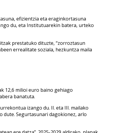
asuna, efizientzia eta eraginkortasuna
ngo du, eta Institutuarekin batera, urteko
tzak prestatuko dituzte, “zorroztasun
been errealitate soziala, hezkuntza maila
k 12,6 milioi euro baino gehiago
rabera banatuta.
rekontua izango du. II. eta III. mailako
 dute. Segurtasunari dagokionez, arlo
tean ere datza”. 2025-2029 aldirako, planak