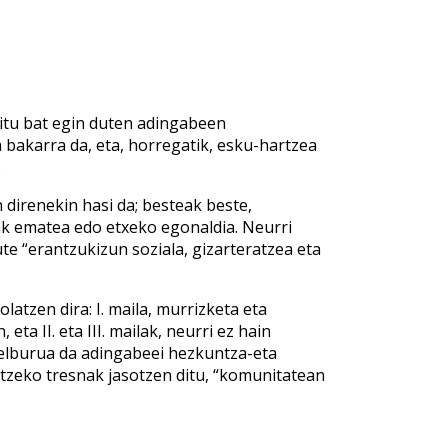
elitu bat egin duten adingabeen
 bakarra da, eta, horregatik, esku-hartzea
.
 direnekin hasi da; besteak beste,
ak ematea edo etxeko egonaldia. Neurri
e “erantzukizun soziala, gizarteratzea eta
tzen dira: I. maila, murrizketa eta
ta II. eta III. mailak, neurri ez hain
elburua da adingabeei hezkuntza-eta
tzeko tresnak jasotzen ditu, “komunitatean