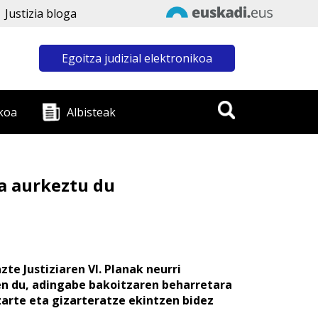
Justizia bloga
Egoitza judizial elektronikoa
koa
Albisteak
na aurkeztu du
te Justiziaren VI. Planak neurri
en du, adingabe bakoitzaren beharretara
arte eta gizarteratze ekintzen bidez