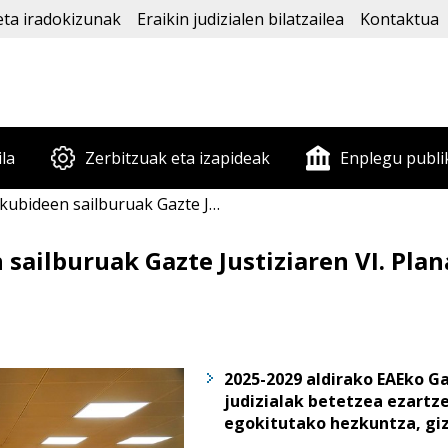
eta iradokizunak
Eraikin judizialen bilatzailea
Kontaktua
ila
Zerbitzuak eta izapideak
Enplegu publi
k Gazte Justiziaren VI. Plana aurkeztu du Legebiltzarrean
n sailburuak Gazte Justiziaren VI. Pla
2025-2029 aldirako EAEko Gaz
judizialak betetzea ezartz
egokitutako hezkuntza, giz