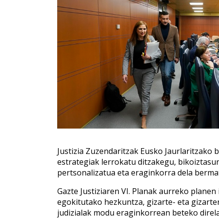
Justizia Zuzendaritzak Eusko Jaurlaritzako 
estrategiak lerrokatu ditzakegu, bikoiztasu
pertsonalizatua eta eraginkorra dela berma
Gazte Justiziaren VI. Planak aurreko planen
egokitutako hezkuntza, gizarte- eta gizarter
judizialak modu eraginkorrean beteko direla