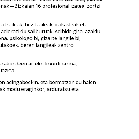
nak—Bizkaian 16 profesional izatea, zortzi
tzaileak, hezitzaileak, irakasleak eta
adierazi du sailburuak. Adibide gisa, azaldu
a, psikologo bi, gizarte langile bi,
utakoek, beren langileak zentro
: erakundeen arteko koordinazioa,
uazioa.
den adingabeekin, eta bermatzen du haien
koak modu eraginkor, arduratsu eta