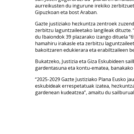
aurreikusten du ingurune irekiko zerbitzue
Gipuzkoan eta bost Araban.
Gazte justiziako hezkuntza zentroek zuzendar
zerbitzu laguntzaileetako langileak dituzte.
du Ibaiondok 39 plazarako izango dituela “65
hamahiru irakasle eta zerbitzu laguntzaile
bakoitzaren edukierara eta erabiltzaileen b
Bukatzeko, Justizia eta Giza Eskubideen sai
gardentasuna eta kontu-ematea, banakako a
“2025-2029 Gazte Justiziako Plana Eusko j
eskubideak errespetatuak izatea, hezkuntza-
gardenean kudeatzea”, amaitu du sailburua