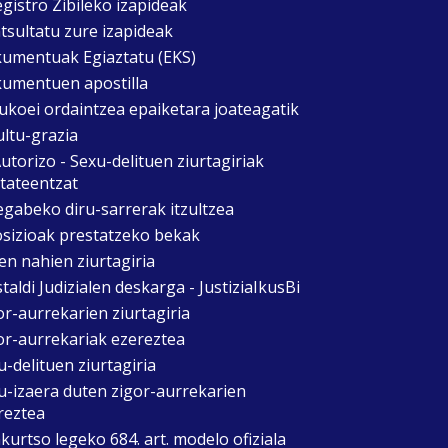
egistro Zibileko izapideak
tsultatu zure izapideak
umentuak Egiaztatu (EKS)
umentuen apostilla
ukoei ordaintzea epaiketara joateagatik
ultu-grazia
utorizo - Sexu-delituen ziurtagiriak
itateentzat
egabeko diru-sarrerak itzultzea
sizioak prestatzeko bekak
en nahien ziurtagiria
taldi Judizialen deskarga - JustiziaIkusBi
or-aurrekarien ziurtagiria
or-aurrekariak ezereztea
u-delituen ziurtagiria
u-izaera duten zigor-aurrekarien
reztea
kurtso legeko 684. art. modelo ofiziala