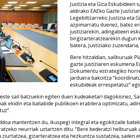
Justizia eta Giza Eskubideen 
aldirako EAEko Gazte Justizia
Legebiltzarreko Justizia eta 
azpimarratu duenez, batez ere
justiziarekin, adingabeen es
birgizarteratzearekin dugun 
batera, Justiziako zuzendaria
Bere hitzaldian, sailburuak P
gazte justiziaren eskumena Eu
Dokumentu estrategiko horre
jarduera bakoitza “koordinat
eskubideak errespetatuz” egi
beste sail batzuekin egiten duen kudeaketari dagokionez, San
nak ekidin eta baliabide publikoen erabilera optimizatu, a
tuz”.
 ildoa mantentzen du, ikuspegi integral eta egokitzaile bat
atzeko neurriak uztartzen ditu. “Bere bederatzi helburuak ar
 ziurtatzea, gizarteratzea eta hezkuntza sustatzea, sailen