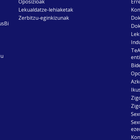
Oposizioak
Err
Lekualdatze-lehiaketak
Kon
Zerbitzu-eginkizunak
Dok
usBi
Dok
Lek
Ind
TeA
du
ent
Bid
Opo
Azk
Ikus
Zig
Zig
Sex
Sex
eze
Kon