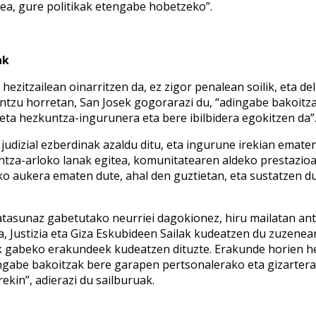
tzea, gure politikak etengabe hobetzeko”.
ak
 hezitzailean oinarritzen da, ez zigor penalean soilik, eta d
ntzu horretan, San Josek gogorarazi du, “adingabe bakoitza
 eta hezkuntza-ingurunera eta bere ibilbidera egokitzen da”
judizial ezberdinak azaldu ditu, eta ingurune irekian ematen
ntza-arloko lanak egitea, komunitatearen aldeko prestazio
 aukera ematen dute, ahal den guztietan, eta sustatzen dut
sunaz gabetutako neurriei dagokionez, hiru mailatan antola
 Justizia eta Giza Eskubideen Sailak kudeatzen du zuzenean, e
ik gabeko erakundeek kudeatzen dituzte. Erakunde horien h
ingabe bakoitzak bere garapen pertsonalerako eta gizartera
kin”, adierazi du sailburuak.