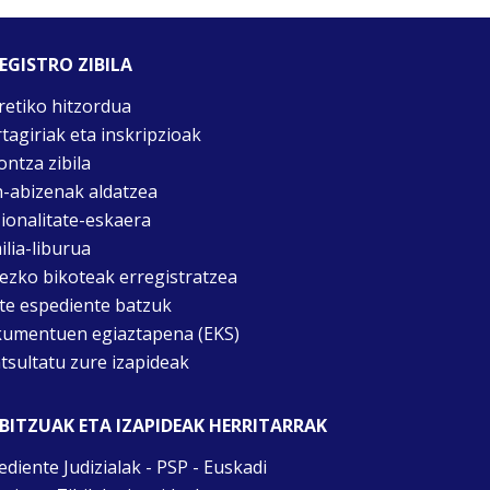
EGISTRO ZIBILA
retiko hitzordua
rtagiriak eta inskripzioak
ontza zibila
n-abizenak aldatzea
ionalitate-eskaera
ilia-liburua
tezko bikoteak erregistratzea
te espediente batzuk
umentuen egiaztapena (EKS)
tsultatu zure izapideak
BITZUAK ETA IZAPIDEAK HERRITARRAK
ediente Judizialak - PSP - Euskadi