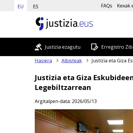
FAQs
Kexak 
EU
ES
Justizia ezagutu
Erregistro Zib
Hasiera
Albisteak
Justizia eta Giza Eskubideen sailburua
Justizia eta Giza Eskubidee
Legebiltzarrean
Argitalpen-data:
2026/05/13