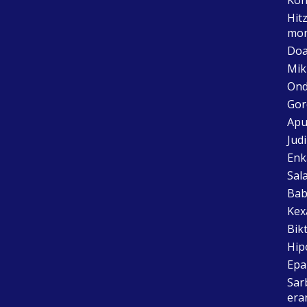
Hit
mon
Doa
Mik
Ond
Gor
Apu
Jud
Enk
Sal
Bab
Kex
Bik
Hip
Epai
Sar
era