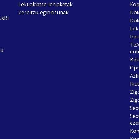
Lekualdatze-lehiaketak
Kon
Zerbitzu-eginkizunak
Dok
usBi
Dok
Lek
Ind
TeA
du
ent
Bid
Opo
Azk
Ikus
Zig
Zig
Sex
Sex
eze
Kon
Kon