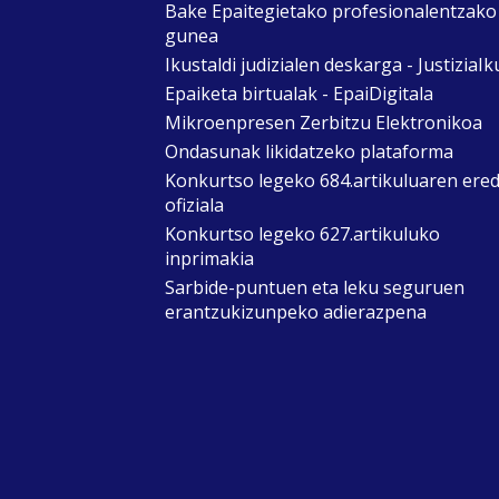
Bake Epaitegietako profesionalentzako
gunea
Ikustaldi judizialen deskarga - JustiziaIk
Epaiketa birtualak - EpaiDigitala
Mikroenpresen Zerbitzu Elektronikoa
Ondasunak likidatzeko plataforma
Konkurtso legeko 684.artikuluaren ere
ofiziala
Konkurtso legeko 627.artikuluko
inprimakia
Sarbide-puntuen eta leku seguruen
erantzukizunpeko adierazpena