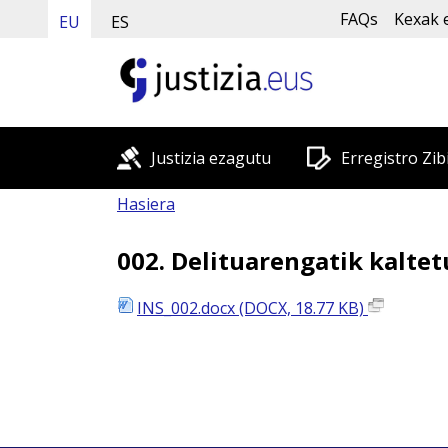
FAQs
Kexak 
EU
ES
Justizia ezagutu
Erregistro Zib
Hasiera
002. Delituarengatik kalte
INS_002.docx (DOCX, 18.77 KB)