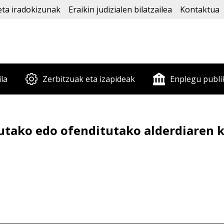
eta iradokizunak
Eraikin judizialen bilatzailea
Kontaktua
ila
Zerbitzuak eta izapideak
Enplegu publi
tutako edo ofenditutako alderdiaren k