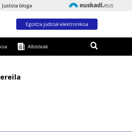
Justizia bloga
Egoitza judizial elektronikoa
koa
Albisteak
ereila