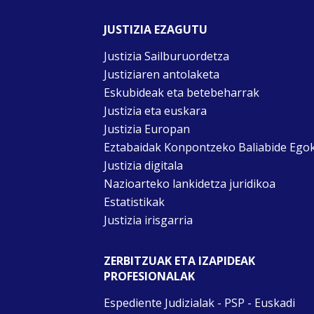
JUSTIZIA EZAGUTU
Justizia Sailburuordetza
Justiziaren antolaketa
Eskubideak eta betebeharrak
Justizia eta euskara
Justizia Europan
Eztabaidak Konpontzeko Baliabide Ego
Justizia digitala
Nazioarteko lankidetza juridikoa
Estatistikak
Justizia irisgarria
ZERBITZUAK ETA IZAPIDEAK
PROFESIONALAK
Espediente Judizialak - PSP - Euskadi