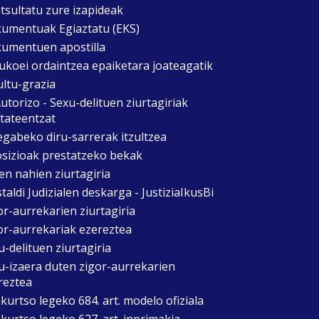
tsultatu zure izapideak
umentuak Egiaztatu (EKS)
umentuen apostilla
ukoei ordaintzea epaiketara joateagatik
ultu-grazia
utorizo - Sexu-delituen ziurtagiriak
itateentzat
egabeko diru-sarrerak itzultzea
sizioak prestatzeko bekak
en nahien ziurtagiria
taldi Judizialen deskarga - JustiziaIkusBi
or-aurrekarien ziurtagiria
or-aurrekariak ezereztea
u-delituen ziurtagiria
u-izaera duten zigor-aurrekarien
reztea
kurtso legeko 684. art. modelo ofiziala
kurtso legeko 627. art. inprimakia