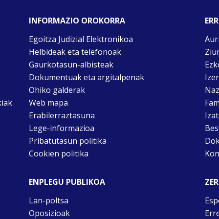
INFORMAZIO OROKORRA
ERR
Egoitza Judizial Elektronikoa
Aur
Helbideak eta telefonoak
Ziu
Gaurkotasun-albisteak
Ezk
Dokumentuak eta argitalpenak
Ize
Ohiko galderak
Naz
kiak
Web mapa
Fam
Erabilerraztasuna
Iza
Lege-informazioa
Bes
Pribatutasun politika
Dok
Cookien politika
Kon
ENPLEGU PUBLIKOA
ZER
Lan-poltsa
Esp
Oposizioak
Err