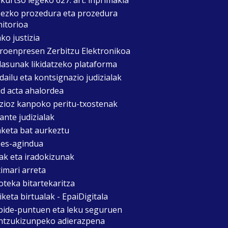
zezko prozedura eta prozedura
itorioa
ko justizia
roenpresen Zerbitzu Elektronikoa
asunak likidatzeko plataforma
dailu eta kontsignazio judizialak
d acta ahalordea
izioz kanpoko peritu-txostenak
ante judizialak
aketa bat aurkeztu
es-agindua
ak eta iradokizunak
timari arreta
oteka bitartekaritza
keta birtualak - EpaiDigitala
bide-puntuen eta leku seguruen
ntzukizunpeko adierazpena