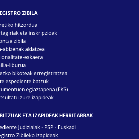
EGISTRO ZIBILA
retiko hitzordua
rtagiriak eta inskripzioak
ontza zibila
n-abizenak aldatzea
ionalitate-eskaera
ilia-liburua
tezko bikoteak erregistratzea
te espediente batzuk
umentuen egiaztapena (EKS)
tsultatu zure izapideak
BITZUAK ETA IZAPIDEAK HERRITARRAK
ediente Judizialak - PSP - Euskadi
egistro Zibileko izapideak