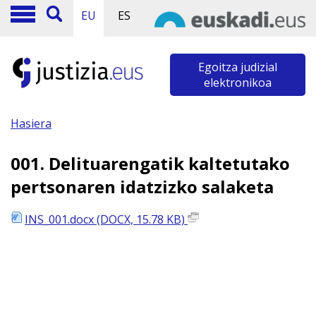
EU
ES
Egoitza judizial
elektronikoa
Hasiera
001. Delituarengatik kaltetutako
pertsonaren idatzizko salaketa
INS_001.docx (DOCX, 15.78 KB)