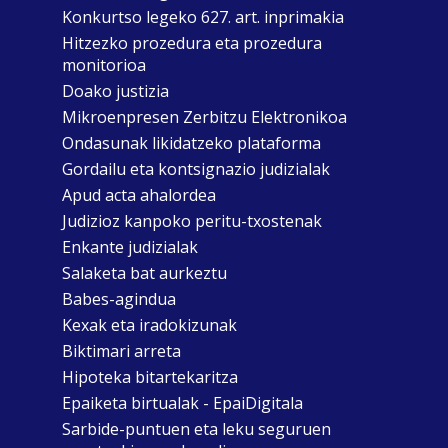
Konkurtso legeko 627. art. inprimakia
Hitzezko prozedura eta prozedura
monitorioa
Doako justizia
Mikroenpresen Zerbitzu Elektronikoa
Ondasunak likidatzeko plataforma
Gordailu eta kontsignazio judizialak
Apud acta ahalordea
Judizioz kanpoko peritu-txostenak
Enkante judizialak
Salaketa bat aurkeztu
Babes-agindua
Kexak eta iradokizunak
Biktimari arreta
Hipoteka bitartekaritza
Epaiketa birtualak - EpaiDigitala
Sarbide-puntuen eta leku seguruen