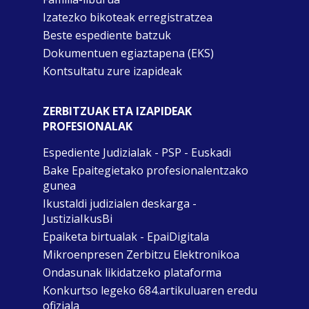
Izatezko bikoteak erregistratzea
Beste espediente batzuk
Dokumentuen egiaztapena (EKS)
Kontsultatu zure izapideak
ZERBITZUAK ETA IZAPIDEAK
PROFESIONALAK
Espediente Judizialak - PSP - Euskadi
Bake Epaitegietako profesionalentzako
gunea
Ikustaldi judizialen deskarga -
JustiziaIkusBi
Epaiketa birtualak - EpaiDigitala
Mikroenpresen Zerbitzu Elektronikoa
Ondasunak likidatzeko plataforma
Konkurtso legeko 684.artikuluaren eredu
ofiziala