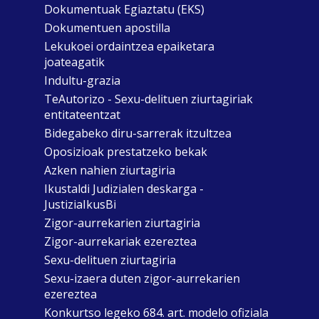
Dokumentuak Egiaztatu (EKS)
Dokumentuen apostilla
Lekukoei ordaintzea epaiketara
joateagatik
Indultu-grazia
TeAutorizo - Sexu-delituen ziurtagiriak
entitateentzat
Bidegabeko diru-sarrerak itzultzea
Oposizioak prestatzeko bekak
Azken nahien ziurtagiria
Ikustaldi Judizialen deskarga -
JustiziaIkusBi
Zigor-aurrekarien ziurtagiria
Zigor-aurrekariak ezereztea
Sexu-delituen ziurtagiria
Sexu-izaera duten zigor-aurrekarien
ezereztea
Konkurtso legeko 684. art. modelo ofiziala