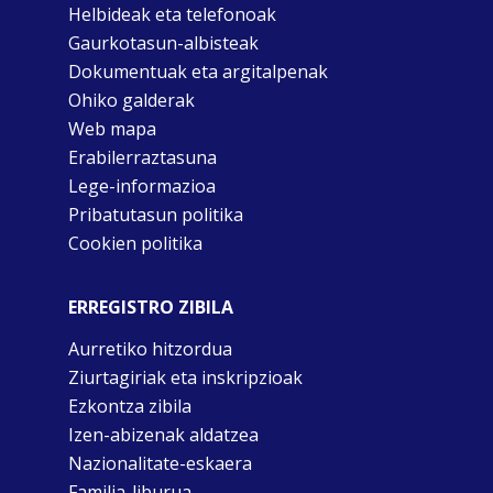
Helbideak eta telefonoak
Gaurkotasun-albisteak
Dokumentuak eta argitalpenak
Ohiko galderak
Web mapa
Erabilerraztasuna
Lege-informazioa
Pribatutasun politika
Cookien politika
ERREGISTRO ZIBILA
Aurretiko hitzordua
Ziurtagiriak eta inskripzioak
Ezkontza zibila
Izen-abizenak aldatzea
Nazionalitate-eskaera
Familia-liburua