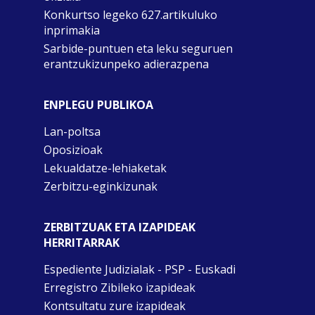
Konkurtso legeko 627.artikuluko
inprimakia
Sarbide-puntuen eta leku seguruen
erantzukizunpeko adierazpena
ENPLEGU PUBLIKOA
Lan-poltsa
Oposizioak
Lekualdatze-lehiaketak
Zerbitzu-eginkizunak
ZERBITZUAK ETA IZAPIDEAK
HERRITARRAK
Espediente Judizialak - PSP - Euskadi
Erregistro Zibileko izapideak
Kontsultatu zure izapideak