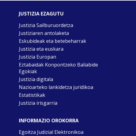
JUSTIZIA EZAGUTU
Justizia Sailburuordetza
Justiziaren antolaketa
Eskubideak eta betebeharrak
Justizia eta euskara
Justizia Europan
Eztabaidak Konpontzeko Baliabide
Egokiak
Justizia digitala
Nazioarteko lankidetza juridikoa
Estatistikak
Justizia irisgarria
INFORMAZIO OROKORRA
Egoitza Judizial Elektronikoa