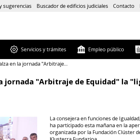
y sugerencias
Buscador de edificios judiciales
Contacto
Servicios y trámites
Empleo público
aje de Equidad" la "ligazón" entre equidad y valores éticos
 jornada "Arbitraje de Equidad" la "l
La consejera en funciones de Igualdad, 
ha participado esta mañana en la aper
organizada por la Fundación Clúster de
Klusterra Fundazioa.