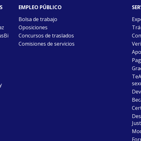
S
EMPLEO PÚBLICO
SER
Bolsa de trabajo
Exp
az
Oposiciones
Trám
usBi
Concursos de traslados
Con
Comisiones de servicios
Ver
Apo
Pago
Gra
TeAu
sex
y
Dev
Bec
Cer
Desc
Just
Mode
For