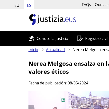
FAQs
Quejas 
EU
ES
Conoce la justicia
Registro civil
Inicio
Actualidad
Nerea Melgosa ensalza en la jornada "Arbitr
Nerea Melgosa ensalza en la
valores éticos
Fecha de publicación:
08/05/2024