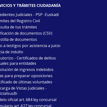
VICIOS Y TRÁMITES CIUDADANÍA
edientes Judiciales - PSP -Euskadi
ites del Registro Civil
sulta de tus trámites
ificación de documentos (CSV)
stilla de documentos
 a testigos por asistencia a juicio
cia de indulto
torizo - Certificados de delitos
uales para entidades
olución de ingresos indebidos
as para preparar oposiciones
tificado de últimas voluntades
arga de Vistas Judiciales -
iziaIkusBi
lo oficial art. 684 ley concursal
mulario art. 627 ley concursal