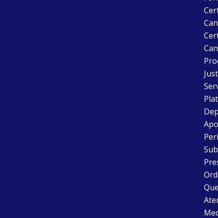
Cer
Can
Cert
Can
Pro
Just
Ser
Pla
Dep
Apo
Peri
Sub
Pre
Ord
Que
Aten
Med