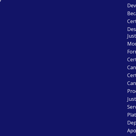
Dev
Bec
Cer
Desc
Just
Mode
For
Cer
Can
Cert
Can
Pro
Just
Ser
Pla
Dep
Apo