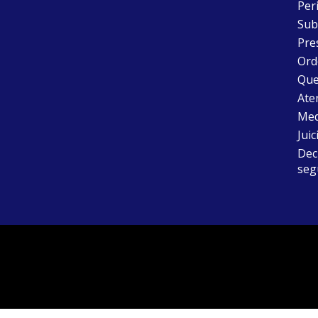
Peri
Sub
Pre
Ord
Que
Aten
Med
Juic
Dec
seg