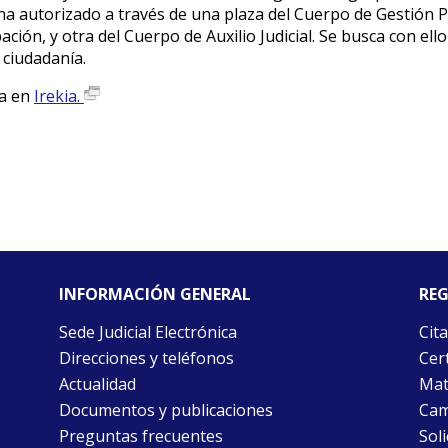
e ha autorizado a través de una plaza del Cuerpo de Gestión
pación, y otra del Cuerpo de Auxilio Judicial. Se busca con ell
 ciudadanía.
ta en
Irekia.
INFORMACIÓN GENERAL
REG
Sede Judicial Electrónica
Cita
Direcciones y teléfonos
Cert
Actualidad
Mat
Documentos y publicaciones
Cam
Preguntas frecuentes
Soli