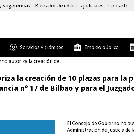
y sugerencias
Buscador de edificios judiciales
Contacto
Servicios y trámites
Empleo público
to del Juzgado de Primera Instancia nº 17 de Bilbao y para el Juzgado de Paz de Alegia (Consejo de Gobierno 15-10-2024)
riza la creación de 10 plazas para la
ancia nº 17 de Bilbao y para el Juzgad
El Consejo de Gobierno ha aut
Administración de Justicia de