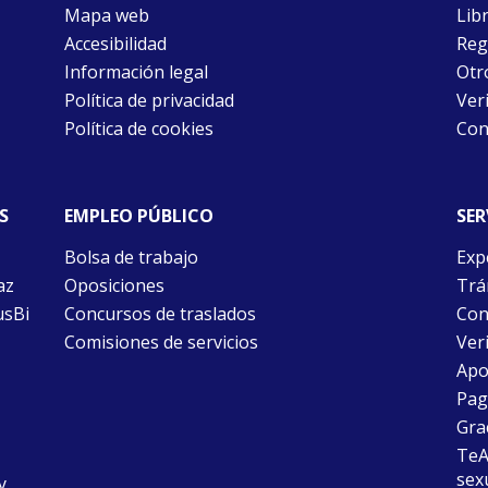
Mapa web
Libr
Accesibilidad
Reg
Información legal
Otr
Política de privacidad
Ver
Política de cookies
Con
S
EMPLEO PÚBLICO
SER
Bolsa de trabajo
Exp
az
Oposiciones
Trám
usBi
Concursos de traslados
Con
Comisiones de servicios
Ver
Apo
Pago
Gra
TeAu
sex
y