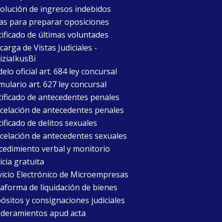
olución de ingresos indebidos
as para preparar oposiciones
tificado de últimas voluntades
arga de Vistas Judiciales -
iziaIkusBi
lo oficial art. 684 ley concursal
mulario art. 627 ley concursal
tificado de antecedentes penales
celación de antecedentes penales
ificado de delitos sexuales
celación de antecedentes sexuales
cedimiento verbal y monitorio
icia gratuita
vicio Electrónico de Microempresas
taforma de liquidación de bienes
ósitos y consignaciones judiciales
deramientos apud acta