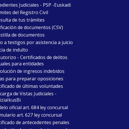
edientes Judiciales - PSP -Euskadi
ites del Registro Civil
sulta de tus trámites
ificación de documentos (CSV)
stilla de documentos
 a testigos por asistencia a juicio
cia de indulto
torizo - Certificados de delitos
uales para entidades
olución de ingresos indebidos
as para preparar oposiciones
tificado de últimas voluntades
arga de Vistas Judiciales -
iziaIkusBi
lo oficial art. 684 ley concursal
mulario art. 627 ley concursal
tificado de antecedentes penales