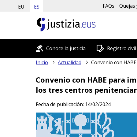
FAQs
Quejas 
EU
ES
Conoce la justicia
Registro civil
Inicio
Actualidad
Convenio con HABE para impartir clases de euskera a l
Convenio con HABE para impa
los tres centros penitencia
Fecha de publicación:
14/02/2024