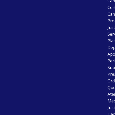
Can
Cert
Can
Pro
Just
Ser
Pla
Dep
Apo
Peri
Sub
Pre
Ord
Que
Aten
Med
Juic
Dec