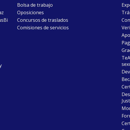
Bolsa de trabajo
Exp
az
Oposiciones
Trám
usBi
Concursos de traslados
Con
Comisiones de servicios
Ver
Apo
Pago
Gra
TeAu
sex
y
Dev
Bec
Cer
Desc
Just
Mode
For
Cer