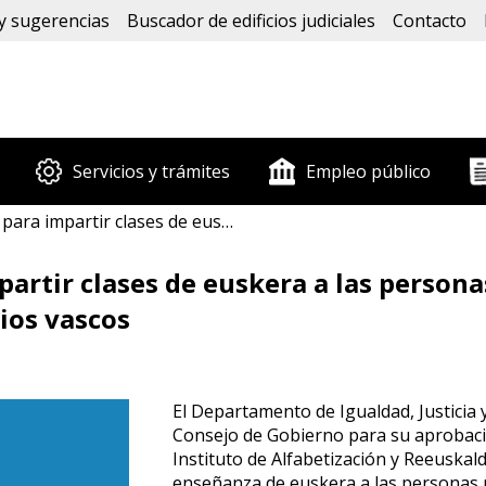
y sugerencias
Buscador de edificios judiciales
Contacto
Servicios y trámites
Empleo público
as personas privadas de libertad de los tres centros penitenciarios vascos
rtir clases de euskera a las personas
rios vascos
El Departamento de Igualdad, Justicia y
Consejo de Gobierno para su aprobació
Instituto de Alfabetización y Reeuska
enseñanza de euskera a las personas pr