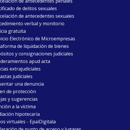
celación de antecedentes penales
ificado de delitos sexuales
celación de antecedentes sexuales
cedimiento verbal y monitorio
icia gratuita
vicio Electrónico de Microempresas
taforma de liquidación de bienes
ósitos y consignaciones judiciales
deramientos apud acta
cias extrajudiciales
astas judiciales
sentar una denuncia
en de protección
jas y sugerencias
ción a la víctima
iación hipotecaria
ios virtuales - EpaiDigitala
laración de punto de acceso y lugares