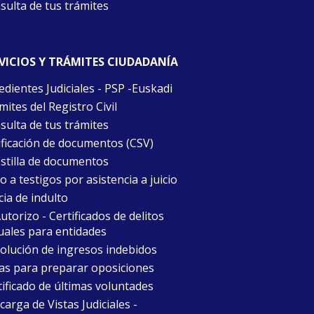
sulta de tus trámites
VICIOS Y TRÁMITES CIUDADANÍA
edientes Judiciales - PSP -Euskadi
ites del Registro Civil
sulta de tus trámites
ificación de documentos (CSV)
stilla de documentos
 a testigos por asistencia a juicio
cia de indulto
torizo - Certificados de delitos
uales para entidades
olución de ingresos indebidos
as para preparar oposiciones
tificado de últimas voluntades
arga de Vistas Judiciales -