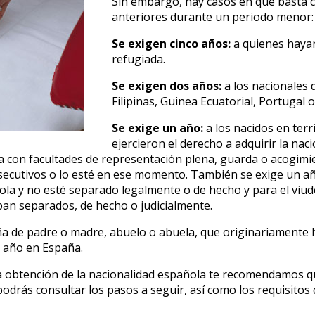
Sin embargo, hay casos en que basta c
anteriores durante un periodo menor:
Se exigen cinco años:
a quienes hayan
refugiada.
Se exigen dos años:
a los nacionales 
Filipinas, Guinea Ecuatorial, Portugal 
Se exige un año:
a los nacidos en ter
ejercieron el derecho a adquirir la na
ela con facultades de representación plena, guarda o acogim
ecutivos o lo esté en ese momento. También se exige un año
la y no esté separado legalmente o de hecho y para el viudo
an separados, de hecho o judicialmente.
a de padre o madre, abuelo o abuela, que originariamente h
n año en España.
a obtención de la nacionalidad española te recomendamos qu
 podrás consultar los pasos a seguir, así como los requisito