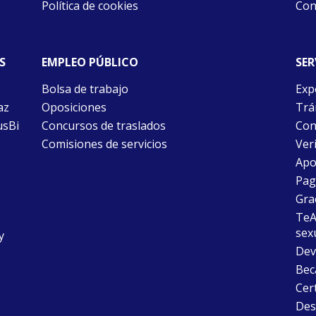
Política de cookies
Con
S
EMPLEO PÚBLICO
SER
Bolsa de trabajo
Exp
az
Oposiciones
Trám
usBi
Concursos de traslados
Con
Comisiones de servicios
Ver
Apo
Pago
Gra
TeAu
sex
y
Dev
Bec
Cer
Desc