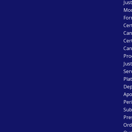
Just
Mode
For
Cer
Can
Cert
Can
Pro
Just
Ser
Pla
Dep
Apo
Peri
Sub
Pre
Ord