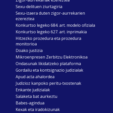
Zigor-aurrekariak ezereztea
Sexu-delituen ziurtagiria
Sexu-izaera duten zigor-aurrekarien
ezereztea
Konkurtso legeko 684. art. modelo ofiziala
Konkurtso legeko 627. art. inprimakia
Hitzezko prozedura eta prozedura
monitorioa
Doako justizia
Mikroenpresen Zerbitzu Elektronikoa
Ondasunak likidatzeko plataforma
Gordailu eta kontsignazio judizialak
Apud acta ahalordea
Judizioz kanpoko peritu-txostenak
Enkante judizialak
Salaketa bat aurkeztu
Babes-agindua
Kexak eta iradokizunak