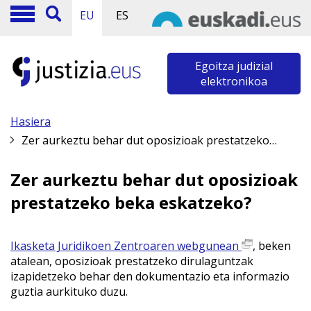
EU
ES
Egoitza judizial
elektronikoa
Hasiera
Zer aurkeztu behar dut oposizioak prestatzeko beka eskatzeko?
Zer aurkeztu behar dut oposizioak
prestatzeko beka eskatzeko?
Ikasketa Juridikoen Zentroaren webgunean
, beken
atalean, oposizioak prestatzeko dirulaguntzak
izapidetzeko behar den dokumentazio eta informazio
guztia aurkituko duzu.