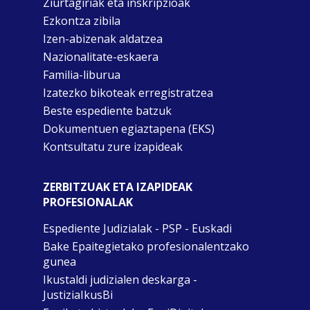
Ziurtagiriak eta inskripzioak
Ezkontza zibila
Izen-abizenak aldatzea
Nazionalitate-eskaera
Familia-liburua
Izatezko bikoteak erregistratzea
Beste espediente batzuk
Dokumentuen egiaztapena (EKS)
Kontsultatu zure izapideak
ZERBITZUAK ETA IZAPIDEAK
PROFESIONALAK
Espediente Judizialak - PSP - Euskadi
Bake Epaitegietako profesionalentzako
gunea
Ikustaldi judizialen deskarga -
JustiziaIkusBi