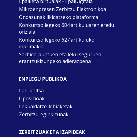
Epaiketa birtualak - EpaiDigitala
Mikroenpresen Zerbitzu Elektronikoa
Ondasunak likidatzeko plataforma
Konkurtso legeko 684.artikuluaren eredu
ofiziala
Konkurtso legeko 627.artikuluko
inprimakia
Sarbide-puntuen eta leku seguruen
erantzukizunpeko adierazpena
ENPLEGU PUBLIKOA
Lan-poltsa
Oposizioak
Lekualdatze-lehiaketak
Zerbitzu-eginkizunak
ZERBITZUAK ETA IZAPIDEAK