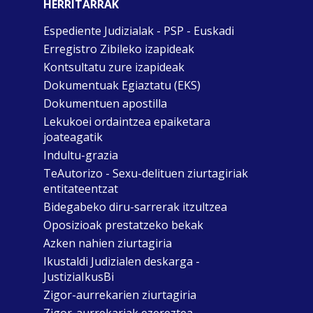
HERRITARRAK
Espediente Judizialak - PSP - Euskadi
Erregistro Zibileko izapideak
Kontsultatu zure izapideak
Dokumentuak Egiaztatu (EKS)
Dokumentuen apostilla
Lekukoei ordaintzea epaiketara
joateagatik
Indultu-grazia
TeAutorizo - Sexu-delituen ziurtagiriak
entitateentzat
Bidegabeko diru-sarrerak itzultzea
Oposizioak prestatzeko bekak
Azken nahien ziurtagiria
Ikustaldi Judizialen deskarga -
JustiziaIkusBi
Zigor-aurrekarien ziurtagiria