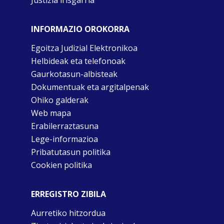
Justizia irisgarria
INFORMAZIO OROKORRA
Egoitza Judizial Elektronikoa
Helbideak eta telefonoak
Gaurkotasun-albisteak
Dokumentuak eta argitalpenak
Ohiko galderak
Web mapa
Erabilerraztasuna
Lege-informazioa
Pribatutasun politika
Cookien politika
ERREGISTRO ZIBILA
Aurretiko hitzordua