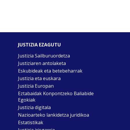
JUSTIZIA EZAGUTU
Justizia Sailburuordetza
Justiziaren antolaketa
Eskubideak eta betebeharrak
Justizia eta euskara
Justizia Europan
Eztabaidak Konpontzeko Baliabide
Egokiak
Justizia digitala
Nazioarteko lankidetza juridikoa
Estatistikak