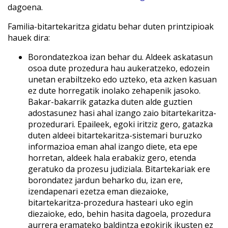
dagoena.
Familia-bitartekaritza gidatu behar duten printzipioak
hauek dira:
Borondatezkoa izan behar du. Aldeek askatasun
osoa dute prozedura hau aukeratzeko, edozein
unetan erabiltzeko edo uzteko, eta azken kasuan
ez dute horregatik inolako zehapenik jasoko.
Bakar-bakarrik gatazka duten alde guztien
adostasunez hasi ahal izango zaio bitartekaritza-
prozedurari. Epaileek, egoki iritziz gero, gatazka
duten aldeei bitartekaritza-sistemari buruzko
informazioa eman ahal izango diete, eta epe
horretan, aldeek hala erabakiz gero, etenda
geratuko da prozesu judiziala. Bitartekariak ere
borondatez jardun beharko du, izan ere,
izendapenari ezetza eman diezaioke,
bitartekaritza-prozedura hasteari uko egin
diezaioke, edo, behin hasita dagoela, prozedura
aurrera eramateko baldintza egokirik ikusten ez