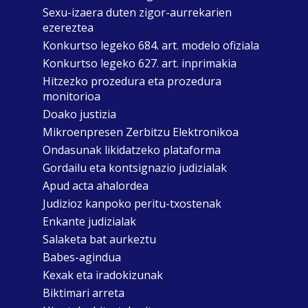
Sexu-izaera duten zigor-aurrekarien
ezereztea
Konkurtso legeko 684. art. modelo ofiziala
Konkurtso legeko 627. art. inprimakia
Hitzezko prozedura eta prozedura
monitorioa
Doako justizia
Mikroenpresen Zerbitzu Elektronikoa
Ondasunak likidatzeko plataforma
Gordailu eta kontsignazio judizialak
Apud acta ahalordea
Judizioz kanpoko peritu-txostenak
Enkante judizialak
Salaketa bat aurkeztu
Babes-agindua
Kexak eta iradokizunak
Biktimari arreta