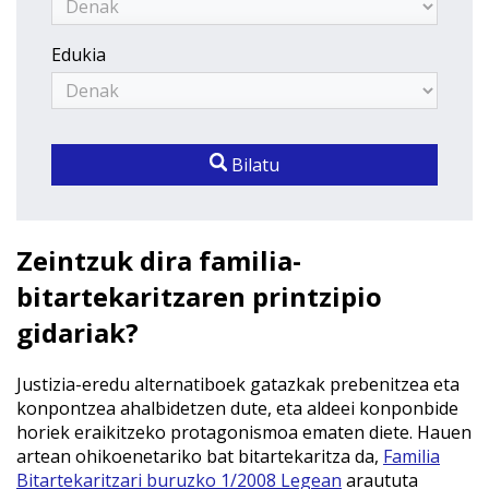
Edukia
Bilatu
Zeintzuk dira familia-
bitartekaritzaren printzipio
gidariak?
Justizia-eredu alternatiboek gatazkak prebenitzea eta
konpontzea ahalbidetzen dute, eta aldeei konponbide
horiek eraikitzeko protagonismoa ematen diete. Hauen
artean ohikoenetariko bat bitartekaritza da,
Familia
Bitartekaritzari buruzko 1/2008 Legean
araututa