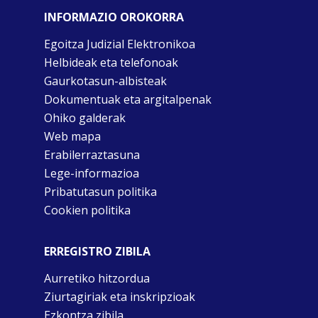
INFORMAZIO OROKORRA
Egoitza Judizial Elektronikoa
Helbideak eta telefonoak
Gaurkotasun-albisteak
Dokumentuak eta argitalpenak
Ohiko galderak
Web mapa
Erabilerraztasuna
Lege-informazioa
Pribatutasun politika
Cookien politika
ERREGISTRO ZIBILA
Aurretiko hitzordua
Ziurtagiriak eta inskripzioak
Ezkontza zibila