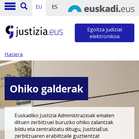
EU
ES
Egoitza judizial
elektronikoa
Hasiera
Ohiko galderak
Euskadiko Justizia Administrazioak ematen
dituen zerbitzuei buruzko ohiko zalantzak
bildu eta zentralizatu ditugu, JustiziaEus
zerbitzuaren erabiltzaile guztientzat