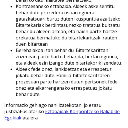
Kontraesaneko eztabaida. Aldeek aske sentitu
behar dute prozedura osoan egoera
gatazkatsuari buruz duten ikuspuntua azaltzeko.
Bitartekariak berdintasunezko tratatua bultzatu
behar du aldeen artean, eta haien parte-hartze
orekatua bermatuko du bitartekaritzak irauten
duen bitartean.
Berehalakoa izan behar du. Bitartekaritzan
zuzenean parte hartu behar da, bertan egonda,
eta aldeek ezin izango dute bitartekorik izendatu.
Aldeek fede onez, lankidetzaz eta errespetuz
jokatu behar dute. Familia-bitartekaritzaren
prozesuan parte hartzen duten pertsonek fede
onez eta elkarrenganako errespetuaz jokatu
behar dute.
Informazio gehiago nahi izatekotan, jo ezazu
JustiziaEus atariko
Eztabaidak Konpontzeko Baliabide
Egokiak
atalera.