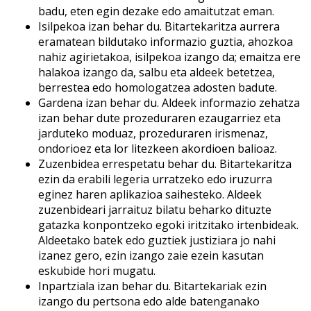
badu, eten egin dezake edo amaitutzat eman.
Isilpekoa izan behar du. Bitartekaritza aurrera
eramatean bildutako informazio guztia, ahozkoa
nahiz agirietakoa, isilpekoa izango da; emaitza ere
halakoa izango da, salbu eta aldeek betetzea,
berrestea edo homologatzea adosten badute.
Gardena izan behar du. Aldeek informazio zehatza
izan behar dute prozeduraren ezaugarriez eta
jarduteko moduaz, prozeduraren irismenaz,
ondorioez eta lor litezkeen akordioen balioaz.
Zuzenbidea errespetatu behar du. Bitartekaritza
ezin da erabili legeria urratzeko edo iruzurra
eginez haren aplikazioa saihesteko. Aldeek
zuzenbideari jarraituz bilatu beharko dituzte
gatazka konpontzeko egoki iritzitako irtenbideak.
Aldeetako batek edo guztiek justiziara jo nahi
izanez gero, ezin izango zaie ezein kasutan
eskubide hori mugatu.
Inpartziala izan behar du. Bitartekariak ezin
izango du pertsona edo alde batenganako