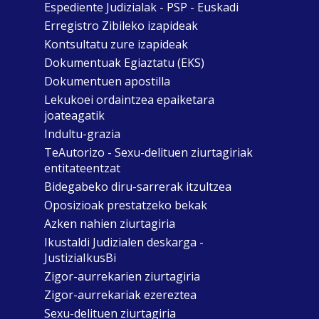
Espediente Judizialak - PSP - Euskadi
Erregistro Zibileko izapideak
Kontsultatu zure izapideak
Dokumentuak Egiaztatu (EKS)
Dokumentuen apostilla
Lekukoei ordaintzea epaiketara
joateagatik
Indultu-grazia
TeAutorizo - Sexu-delituen ziurtagiriak
entitateentzat
Bidegabeko diru-sarrerak itzultzea
Oposizioak prestatzeko bekak
Azken nahien ziurtagiria
Ikustaldi Judizialen deskarga -
JustiziaIkusBi
Zigor-aurrekarien ziurtagiria
Zigor-aurrekariak ezereztea
Sexu-delituen ziurtagiria