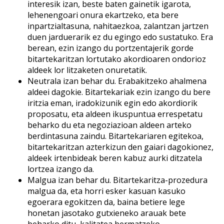
interesik izan, beste baten gainetik igarota,
lehenengoari onura ekartzeko, eta bere
inpartzialtasuna, nahitaezkoa, zalantzan jartzen
duen jarduerarik ez du egingo edo sustatuko. Era
berean, ezin izango du portzentajerik gorde
bitartekaritzan lortutako akordioaren ondorioz
aldeek lor litzaketen onuretatik.
Neutrala izan behar du. Erabakitzeko ahalmena
aldeei dagokie. Bitartekariak ezin izango du bere
iritzia eman, iradokizunik egin edo akordiorik
proposatu, eta aldeen ikuspuntua errespetatu
beharko du eta negoziazioan aldeen arteko
berdintasuna zaindu. Bitartekariaren egitekoa,
bitartekaritzan azterkizun den gaiari dagokionez,
aldeek irtenbideak beren kabuz aurki ditzatela
lortzea izango da.
Malgua izan behar du. Bitartekaritza-prozedura
malgua da, eta horri esker kasuan kasuko
egoerara egokitzen da, baina betiere lege
honetan jasotako gutxieneko arauak bete
beharko ditu, kalitatea bermatzeko.