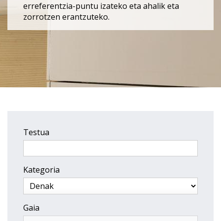
erreferentzia-puntu izateko eta ahalik eta
zorrotzen erantzuteko.
Testua
Kategoria
Gaia