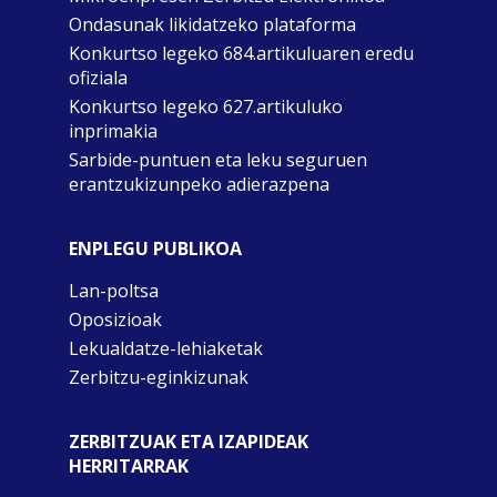
Ondasunak likidatzeko plataforma
Konkurtso legeko 684.artikuluaren eredu
ofiziala
Konkurtso legeko 627.artikuluko
inprimakia
Sarbide-puntuen eta leku seguruen
erantzukizunpeko adierazpena
ENPLEGU PUBLIKOA
Lan-poltsa
Oposizioak
Lekualdatze-lehiaketak
Zerbitzu-eginkizunak
ZERBITZUAK ETA IZAPIDEAK
HERRITARRAK