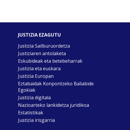
JUSTIZIA EZAGUTU
Justizia Sailburuordetza
Justiziaren antolaketa
Eskubideak eta betebeharrak
Justizia eta euskara
Justizia Europan
Eztabaidak Konpontzeko Baliabide
Egokiak
Justizia digitala
Nazioarteko lankidetza juridikoa
Estatistikak
Justizia irisgarria