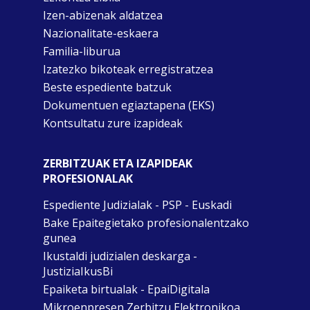
Izen-abizenak aldatzea
Nazionalitate-eskaera
Familia-liburua
Izatezko bikoteak erregistratzea
Beste espediente batzuk
Dokumentuen egiaztapena (EKS)
Kontsultatu zure izapideak
ZERBITZUAK ETA IZAPIDEAK
PROFESIONALAK
Espediente Judizialak - PSP - Euskadi
Bake Epaitegietako profesionalentzako
gunea
Ikustaldi judizialen deskarga -
JustiziaIkusBi
Epaiketa birtualak - EpaiDigitala
Mikroenpresen Zerbitzu Elektronikoa