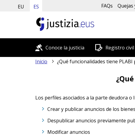
FAQs
Quejas 
EU
ES
Conoce la justicia
Registro civil
Inicio
¿Qué funcionalidades tiene PLABI para microempresa
¿Qué 
Los perfiles asociados a la parte deudora o 
Crear y publicar anuncios de los bienes
Despublicar anuncios previamente pub
Modificar anuncios