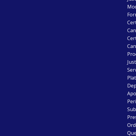
Mode
For
Cer
Can
Cert
Can
Pro
Just
Ser
Pla
Dep
Apo
Peri
Sub
Pre
Ord
Que