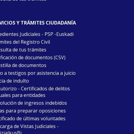
VICIOS Y TRÁMITES CIUDADANÍA
edientes Judiciales - PSP -Euskadi
ites del Registro Civil
sulta de tus trámites
ificación de documentos (CSV)
stilla de documentos
 a testigos por asistencia a juicio
cia de indulto
torizo - Certificados de delitos
uales para entidades
olución de ingresos indebidos
as para preparar oposiciones
tificado de últimas voluntades
arga de Vistas Judiciales -
iziaIkusBi