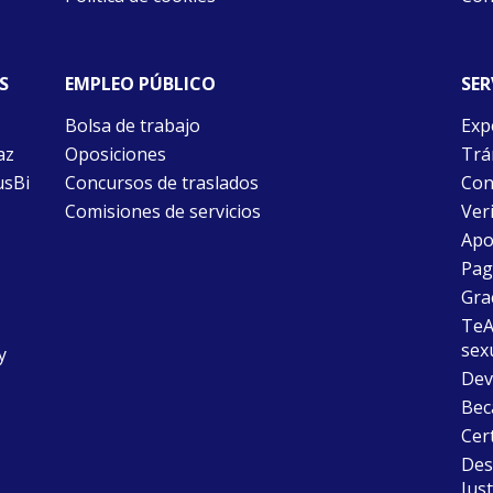
S
EMPLEO PÚBLICO
SER
Bolsa de trabajo
Exp
az
Oposiciones
Trám
usBi
Concursos de traslados
Con
Comisiones de servicios
Ver
Apo
Pago
Gra
TeAu
sex
y
Dev
Bec
Cer
Desc
Just