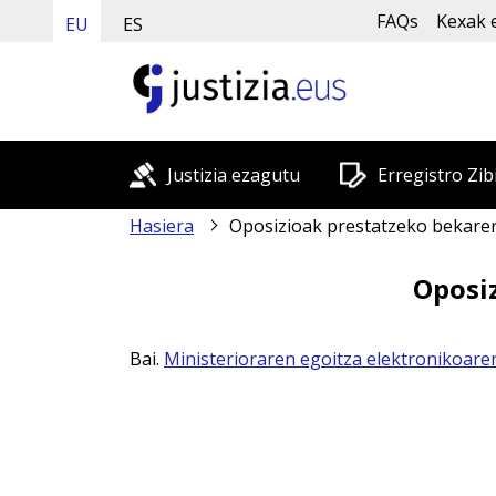
FAQs
Kexak 
EU
ES
Justizia ezagutu
Erregistro Zib
Hasiera
Oposizioak prestatzeko bekaren eskaeraren egoe
Oposi
Bai.
Ministerioraren egoitza elektronikoar