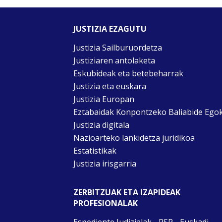
JUSTIZIA EZAGUTU
Justizia Sailburuordetza
Justiziaren antolaketa
Eskubideak eta betebeharrak
Justizia eta euskara
Justizia Europan
Eztabaidak Konpontzeko Baliabide Ego
Justizia digitala
Nazioarteko lankidetza juridikoa
Estatistikak
Justizia irisgarria
ZERBITZUAK ETA IZAPIDEAK
PROFESIONALAK
Espediente Judizialak - PSP - Euskadi