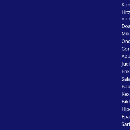
Kon
Hit
mon
Doa
Mik
Ond
Gor
Apu
Jud
Enk
Sal
Bab
Kex
Bik
Hip
Epai
Sar