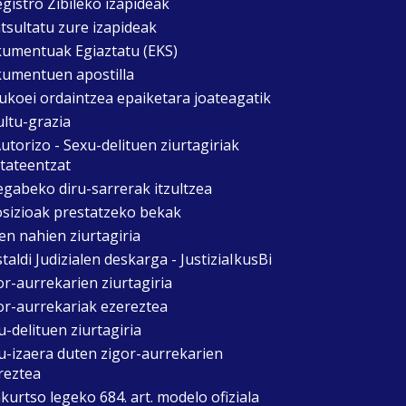
egistro Zibileko izapideak
tsultatu zure izapideak
umentuak Egiaztatu (EKS)
umentuen apostilla
ukoei ordaintzea epaiketara joateagatik
ultu-grazia
utorizo - Sexu-delituen ziurtagiriak
itateentzat
egabeko diru-sarrerak itzultzea
sizioak prestatzeko bekak
en nahien ziurtagiria
taldi Judizialen deskarga - JustiziaIkusBi
or-aurrekarien ziurtagiria
or-aurrekariak ezereztea
u-delituen ziurtagiria
u-izaera duten zigor-aurrekarien
reztea
kurtso legeko 684. art. modelo ofiziala