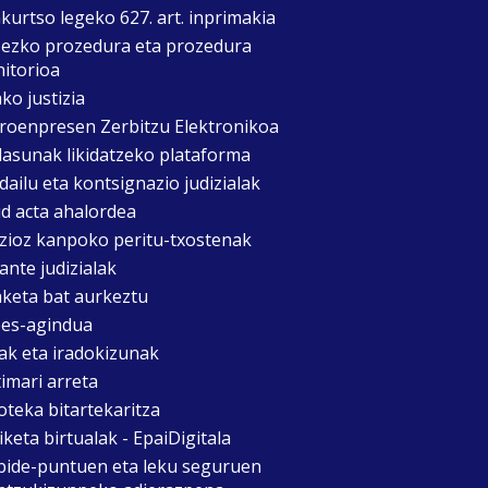
kurtso legeko 627. art. inprimakia
zezko prozedura eta prozedura
itorioa
ko justizia
roenpresen Zerbitzu Elektronikoa
asunak likidatzeko plataforma
dailu eta kontsignazio judizialak
d acta ahalordea
izioz kanpoko peritu-txostenak
ante judizialak
aketa bat aurkeztu
es-agindua
ak eta iradokizunak
timari arreta
oteka bitartekaritza
keta birtualak - EpaiDigitala
bide-puntuen eta leku seguruen