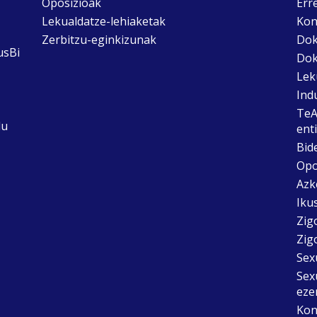
Oposizioak
Err
Lekualdatze-lehiaketak
Kon
Zerbitzu-eginkizunak
Dok
usBi
Dok
Lek
Ind
TeA
du
ent
Bid
Opo
Azk
Ikus
Zig
Zig
Sex
Sex
eze
Kon