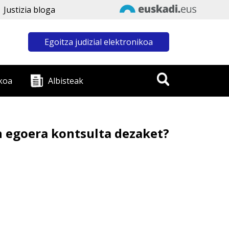
Justizia bloga
Egoitza judizial elektronikoa
koa
Albisteak
 egoera kontsulta dezaket?