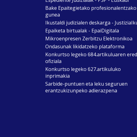
Bake Epaitegietako profesionalentzako
gunea
Ikustaldi judizialen deskarga - JustiziaIk
Epaiketa birtualak - EpaiDigitala
Mikroenpresen Zerbitzu Elektronikoa
Ondasunak likidatzeko plataforma
Konkurtso legeko 684.artikuluaren ere
ofiziala
Konkurtso legeko 627.artikuluko
inprimakia
Sarbide-puntuen eta leku seguruen
erantzukizunpeko adierazpena