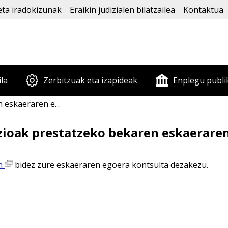
eta iradokizunak
Eraikin judizialen bilatzailea
Kontaktua
ila
Zerbitzuak eta izapideak
Enplegu publi
ra kontsulta dezaket?
zioak prestatzeko bekaren eskaeraren
en
bidez zure eskaeraren egoera kontsulta dezakezu.