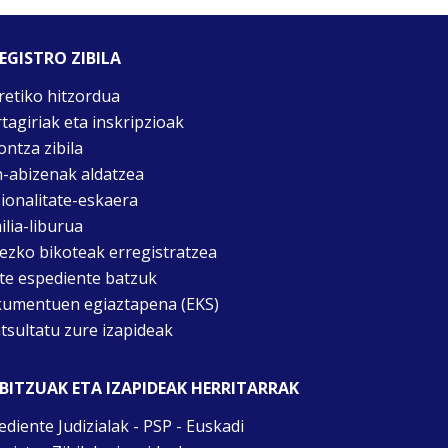
EGISTRO ZIBILA
retiko hitzordua
rtagiriak eta inskripzioak
ontza zibila
n-abizenak aldatzea
ionalitate-eskaera
ilia-liburua
tezko bikoteak erregistratzea
te espediente batzuk
umentuen egiaztapena (EKS)
tsultatu zure izapideak
BITZUAK ETA IZAPIDEAK HERRITARRAK
ediente Judizialak - PSP - Euskadi