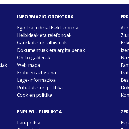
INFORMAZIO OROKORRA
ERR
Egoitza Judizial Elektronikoa
Aur
Helbideak eta telefonoak
Ziu
Gaurkotasun-albisteak
Ezk
Dokumentuak eta argitalpenak
Ize
Ohiko galderak
Naz
kiak
Web mapa
Fam
Erabilerraztasuna
Iza
Lege-informazioa
Bes
Pribatutasun politika
Dok
Cookien politika
Kon
ENPLEGU PUBLIKOA
ZER
Lan-poltsa
Esp