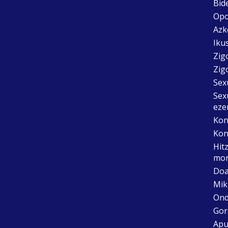
Bid
Opo
Azk
Ikus
Zig
Zig
Sex
Sex
eze
Kon
Kon
Hit
mon
Doa
Mik
Ond
Gor
Apu