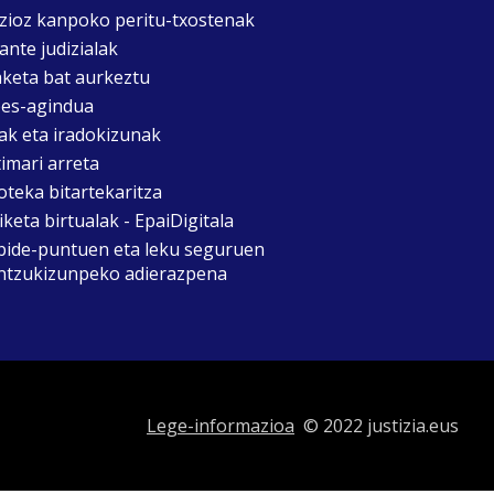
izioz kanpoko peritu-txostenak
ante judizialak
aketa bat aurkeztu
es-agindua
ak eta iradokizunak
timari arreta
oteka bitartekaritza
keta birtualak - EpaiDigitala
bide-puntuen eta leku seguruen
ntzukizunpeko adierazpena
Lege-informazioa
© 2022 justizia.eus