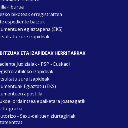
ilia-liburua
tezko bikoteak erregistratzea
te espediente batzuk
umentuen egiaztapena (EKS)
tsultatu zure izapideak
BITZUAK ETA IZAPIDEAK HERRITARRAK
ediente Judizialak - PSP - Euskadi
egistro Zibileko izapideak
tsultatu zure izapideak
umentuak Egiaztatu (EKS)
umentuen apostilla
ukoei ordaintzea epaiketara joateagatik
ultu-grazia
utorizo - Sexu-delituen ziurtagiriak
itateentzat