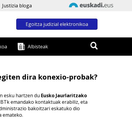
Justizia bloga
Egoitza judizial elektronikoa
koa
Albisteak
egiten dira konexio-probak?
-n esku hartzen du
Eusko Jaurlaritzako
EEBTk emandako kontaktuak erabiliz, eta
nistrazio bakoitzari eskatuko dio
a emateko.