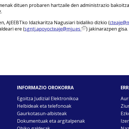
menak dituen probaren hartzaile den administrazio bakoitza
.
n, AJEEBTko Idazkaritza Nagusiari bidaliko dizkio (
cteaje@m
ldeari ere (
sgntj.apoyocteaje@mju.es
) jakinarazpen gisa
INFORMAZIO OROKORRA
ERR
Egoitza Judizial Elektronikoa
Aur
Helbideak eta telefonoak
Ziu
Gaurkotasun-albisteak
Ezk
Dokumentuak eta argitalpenak
Ize
Ohiko galderak
Naz