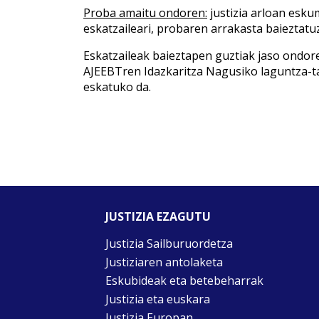
Proba amaitu ondoren:
justizia arloan esku
eskatzaileari, probaren arrakasta baieztatuz
Eskatzaileak baieztapen guztiak jaso ondore
AJEEBTren Idazkaritza Nagusiko laguntza-ta
eskatuko da.
JUSTIZIA EZAGUTU
Justizia Sailburuordetza
Justiziaren antolaketa
Eskubideak eta betebeharrak
Justizia eta euskara
Justizia Europan