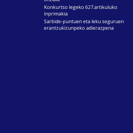
Konkurtso legeko 627.artikuluko
inprimakia
Sarbide-puntuen eta leku seguruen
erantzukizunpeko adierazpena