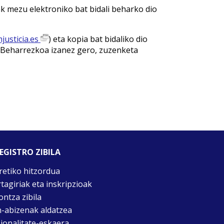
k mezu elektroniko bat bidali beharko dio
justicia.es
) eta kopia bat bidaliko dio
. Beharrezkoa izanez gero, zuzenketa
EGISTRO ZIBILA
retiko hitzordua
rtagiriak eta inskripzioak
ontza zibila
n-abizenak aldatzea
ionalitate-eskaera