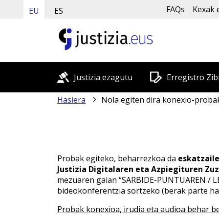
FAQs
Kexak 
EU
ES
Justizia ezagutu
Erregistro Zib
Hasiera
Nola egiten dira konexio-proba
Probak egiteko, beharrezkoa da
eskatzail
Justizia Digitalaren eta Azpiegituren Zu
mezuaren gaian “SARBIDE-PUNTUAREN / LEKU
bideokonferentzia sortzeko (berak parte h
Probak konexioa, irudia eta audioa behar b