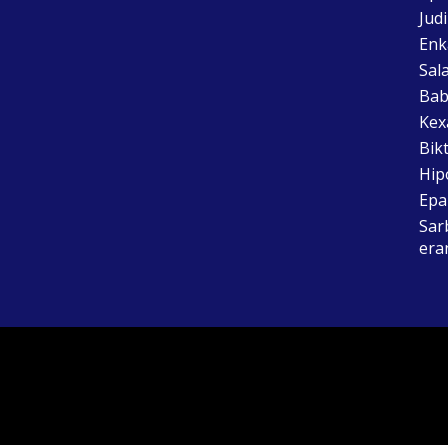
Jud
Enk
Sal
Bab
Kex
Bik
Hip
Epai
Sar
era