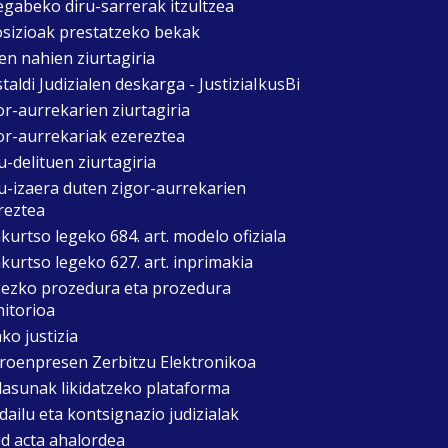
egabeko diru-sarrerak itzultzea
sizioak prestatzeko bekak
en nahien ziurtagiria
taldi Judizialen deskarga - JustiziaIkusBi
or-aurrekarien ziurtagiria
or-aurrekariak ezereztea
u-delituen ziurtagiria
u-izaera duten zigor-aurrekarien
reztea
kurtso legeko 684. art. modelo ofiziala
kurtso legeko 627. art. inprimakia
zezko prozedura eta prozedura
itorioa
ko justizia
roenpresen Zerbitzu Elektronikoa
asunak likidatzeko plataforma
dailu eta kontsignazio judizialak
d acta ahalordea