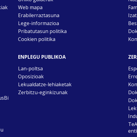
kiak
Web mapa
Fam
Erabilerraztasuna
Iza
Lege-informazioa
Bes
Pribatutasun politika
Dok
Cookien politika
Kon
ENPLEGU PUBLIKOA
ZER
Lan-poltsa
Esp
Oposizioak
Err
Lekualdatze-lehiaketak
Kon
Zerbitzu-eginkizunak
Dok
usBi
Dok
Lek
Ind
TeA
du
ent