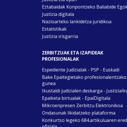
Eztabaidak Konpontzeko Baliabide Ego
Justizia digitala
Nazioarteko lankidetza juridikoa
Estatistikak
Justizia irisgarria
ZERBITZUAK ETA IZAPIDEAK
PROFESIONALAK
Espediente Judizialak - PSP - Euskadi
Bake Epaitegietako profesionalentzako
gunea
Ikustaldi judizialen deskarga - JustiziaIk
Epaiketa birtualak - EpaiDigitala
Mikroenpresen Zerbitzu Elektronikoa
Ondasunak likidatzeko plataforma
Konkurtso legeko 684.artikuluaren ere
ofiziala