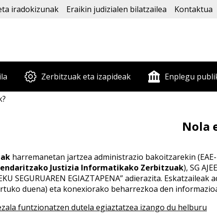
eta iradokizunak
Eraikin judizialen bilatzailea
Kontaktua
ila
Zerbitzuak eta izapideak
Enplegu publi
k?
Nola 
eak
harremanetan jartzea administrazio bakoitzarekin (EAE
zendaritzako Justizia Informatikako Zerbitzuak
), SG AJ
 SEGURUAREN EGIAZTAPENA” adierazita. Eskatzaileak admi
artuko duena) eta konexiorako beharrezkoa den informazio
ezala funtzionatzen dutela egiaztatzea izango du helburu