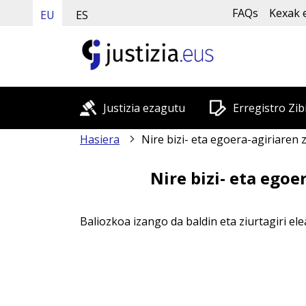
FAQs
Kexak 
EU
ES
Justizia ezagutu
Erregistro Zib
Hasiera
Nire bizi- eta egoera-agiriaren ziurtagiria Holandakoa da.
Nire bizi- eta egoe
Baliozkoa izango da baldin eta ziurtagiri el