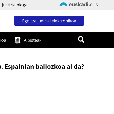
Justizia bloga
Egoitza judizial elektronikoa
koa
Albisteak
. Espainian baliozkoa al da?