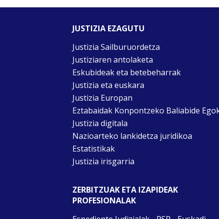
JUSTIZIA EZAGUTU
Justizia Sailburuordetza
Justiziaren antolaketa
Eskubideak eta betebeharrak
Justizia eta euskara
Justizia Europan
Eztabaidak Konpontzeko Baliabide Ego
Justizia digitala
Nazioarteko lankidetza juridikoa
Estatistikak
Justizia irisgarria
ZERBITZUAK ETA IZAPIDEAK
PROFESIONALAK
Espediente Judizialak - PSP - Euskadi