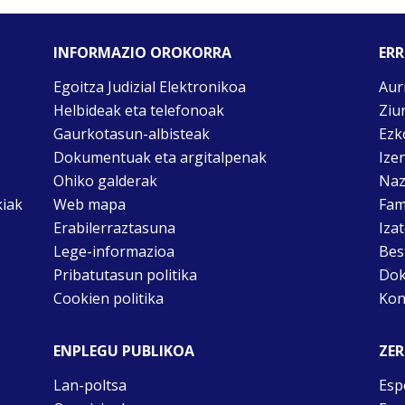
INFORMAZIO OROKORRA
ERR
Egoitza Judizial Elektronikoa
Aur
Helbideak eta telefonoak
Ziu
Gaurkotasun-albisteak
Ezk
Dokumentuak eta argitalpenak
Ize
Ohiko galderak
Naz
kiak
Web mapa
Fam
Erabilerraztasuna
Iza
Lege-informazioa
Bes
Pribatutasun politika
Dok
Cookien politika
Kon
ENPLEGU PUBLIKOA
ZER
Lan-poltsa
Esp