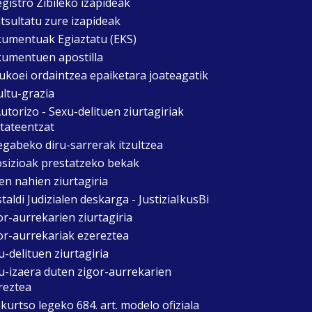
egistro Zibileko izapideak
tsultatu zure izapideak
umentuak Egiaztatu (EKS)
umentuen apostilla
ukoei ordaintzea epaiketara joateagatik
ultu-grazia
utorizo - Sexu-delituen ziurtagiriak
itateentzat
egabeko diru-sarrerak itzultzea
sizioak prestatzeko bekak
en nahien ziurtagiria
taldi Judizialen deskarga - JustiziaIkusBi
or-aurrekarien ziurtagiria
or-aurrekariak ezereztea
u-delituen ziurtagiria
u-izaera duten zigor-aurrekarien
reztea
kurtso legeko 684. art. modelo ofiziala