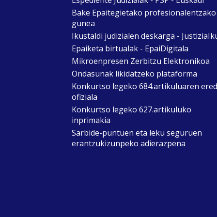
Bake Epaitegietako profesionalentzako
gunea
Ikustaldi judizialen deskarga - JustiziaIk
Epaiketa birtualak - EpaiDigitala
Mikroenpresen Zerbitzu Elektronikoa
Ondasunak likidatzeko plataforma
Konkurtso legeko 684.artikuluaren ere
ofiziala
Konkurtso legeko 627.artikuluko
inprimakia
Sarbide-puntuen eta leku seguruen
erantzukizunpeko adierazpena