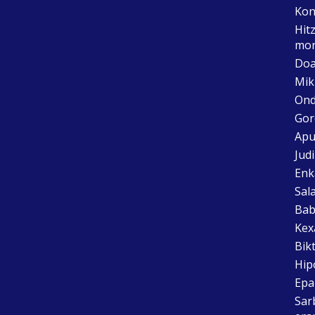
Kon
Hit
mon
Doa
Mik
Ond
Gor
Apu
Jud
Enk
Sal
Bab
Kex
Bik
Hip
Epai
Sar