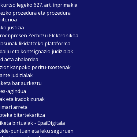
kurtso legeko 627. art. inprimakia
zezko prozedura eta prozedura
itorioa
ko justizia
roenpresen Zerbitzu Elektronikoa
asunak likidatzeko plataforma
dailu eta kontsignazio judizialak
d acta ahalordea
izioz kanpoko peritu-txostenak
ante judizialak
aketa bat aurkeztu
es-agindua
ak eta iradokizunak
timari arreta
oteka bitartekaritza
keta birtualak - EpaiDigitala
bide-puntuen eta leku seguruen