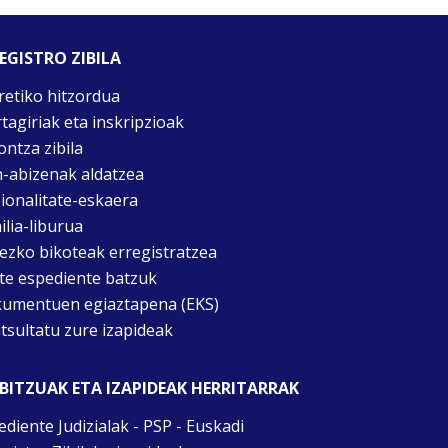
EGISTRO ZIBILA
retiko hitzordua
rtagiriak eta inskripzioak
ontza zibila
n-abizenak aldatzea
ionalitate-eskaera
ilia-liburua
tezko bikoteak erregistratzea
te espediente batzuk
umentuen egiaztapena (EKS)
tsultatu zure izapideak
BITZUAK ETA IZAPIDEAK HERRITARRAK
ediente Judizialak - PSP - Euskadi