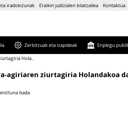
eta iradokizunak
Eraikin judizialen bilatzailea
Kontaktua
ila
Zerbitzuak eta izapideak
Enplegu publi
 Espainian baliozkoa al da?
ra-agiriaren ziurtagiria Holandakoa da
eaniztuna bada.