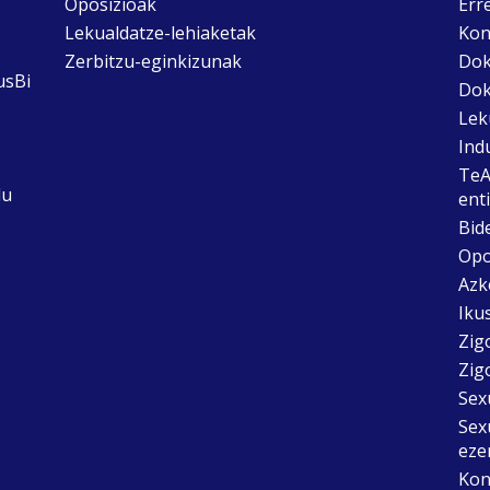
Oposizioak
Err
Lekualdatze-lehiaketak
Kon
Zerbitzu-eginkizunak
Dok
usBi
Dok
Lek
Ind
TeA
du
ent
Bid
Opo
Azk
Ikus
Zig
Zig
Sex
Sex
eze
Kon