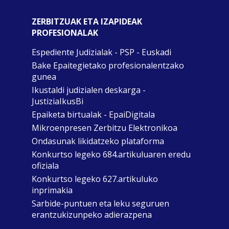
ZERBITZUAK ETA IZAPIDEAK
PROFESIONALAK
Espediente Judizialak - PSP - Euskadi
Bake Epaitegietako profesionalentzako
gunea
Ikustaldi judizialen deskarga -
JustiziaIkusBi
Epaiketa birtualak - EpaiDigitala
Mikroenpresen Zerbitzu Elektronikoa
Ondasunak likidatzeko plataforma
Konkurtso legeko 684.artikuluaren eredu
ofiziala
Konkurtso legeko 627.artikuluko
inprimakia
Sarbide-puntuen eta leku seguruen
erantzukizunpeko adierazpena