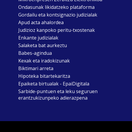
Ondasunak likidatzeko plataforma
Gordailu eta kontsignazio judizialak
Apud acta ahalordea
Judizioz kanpoko peritu-txostenak
Enkante judizialak
Salaketa bat aurkeztu
Babes-agindua
Kexak eta iradokizunak
Biktimari arreta
Hipoteka bitartekaritza
Epaiketa birtualak - EpaiDigitala
Sarbide-puntuen eta leku seguruen
erantzukizunpeko adierazpena