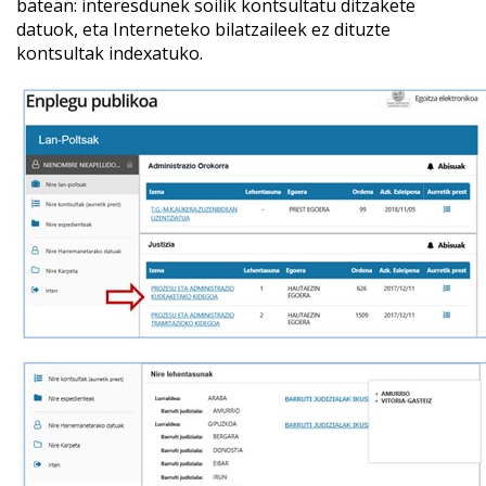
batean: interesdunek soilik kontsultatu ditzakete
datuok, eta Interneteko bilatzaileek ez dituzte
kontsultak indexatuko.