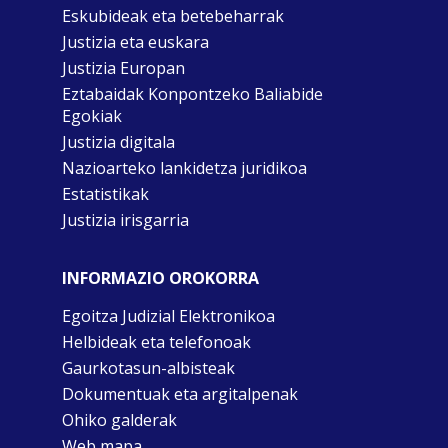
Eskubideak eta betebeharrak
Justizia eta euskara
Justizia Europan
Eztabaidak Konpontzeko Baliabide
Egokiak
Justizia digitala
Nazioarteko lankidetza juridikoa
Estatistikak
Justizia irisgarria
INFORMAZIO OROKORRA
Egoitza Judizial Elektronikoa
Helbideak eta telefonoak
Gaurkotasun-albisteak
Dokumentuak eta argitalpenak
Ohiko galderak
Web mapa