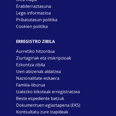
Erabilerraztasuna
Lege-informazioa
Pribatutasun politika
Cookien politika
ERREGISTRO ZIBILA
Aurretiko hitzordua
Ziurtagiriak eta inskripzioak
Ezkontza zibila
Izen-abizenak aldatzea
Nazionalitate-eskaera
Familia-liburua
Izatezko bikoteak erregistratzea
Beste espediente batzuk
Dokumentuen egiaztapena (EKS)
Kontsultatu zure izapideak