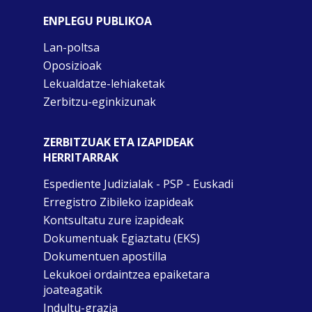
ENPLEGU PUBLIKOA
Lan-poltsa
Oposizioak
Lekualdatze-lehiaketak
Zerbitzu-eginkizunak
ZERBITZUAK ETA IZAPIDEAK
HERRITARRAK
Espediente Judizialak - PSP - Euskadi
Erregistro Zibileko izapideak
Kontsultatu zure izapideak
Dokumentuak Egiaztatu (EKS)
Dokumentuen apostilla
Lekukoei ordaintzea epaiketara
joateagatik
Indultu-grazia