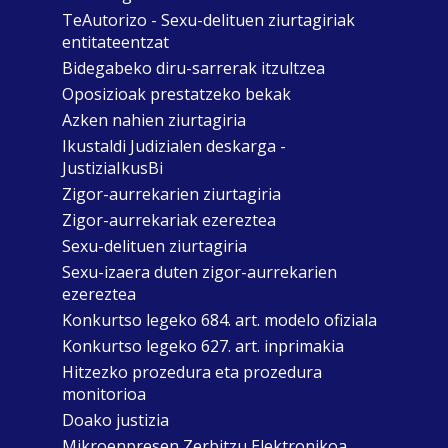
TeAutorizo - Sexu-delituen ziurtagiriak
entitateentzat
Bidegabeko diru-sarrerak itzultzea
Oposizioak prestatzeko bekak
Azken nahien ziurtagiria
Ikustaldi Judizialen deskarga -
JustiziaIkusBi
Zigor-aurrekarien ziurtagiria
Zigor-aurrekariak ezereztea
Sexu-delituen ziurtagiria
Sexu-izaera duten zigor-aurrekarien
ezereztea
Konkurtso legeko 684. art. modelo ofiziala
Konkurtso legeko 627. art. inprimakia
Hitzezko prozedura eta prozedura
monitorioa
Doako justizia
Mikroenpresen Zerbitzu Elektronikoa