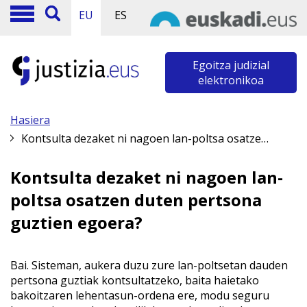
EU
ES
Egoitza judizial
elektronikoa
Hasiera
Kontsulta dezaket ni nagoen lan-poltsa osatzen duten pertsona guztien egoera?
Kontsulta dezaket ni nagoen lan-
poltsa osatzen duten pertsona
guztien egoera?
Bai. Sisteman, aukera duzu zure lan-poltsetan dauden
pertsona guztiak kontsultatzeko, baita haietako
bakoitzaren lehentasun-ordena ere, modu seguru