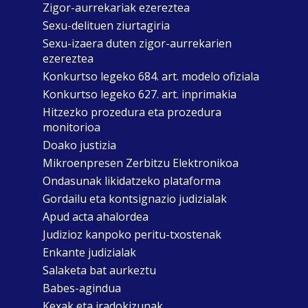
Zigor-aurrekariak ezereztea
Sexu-delituen ziurtagiria
Sexu-izaera duten zigor-aurrekarien
ezereztea
Konkurtso legeko 684. art. modelo ofiziala
Konkurtso legeko 627. art. inprimakia
Hitzezko prozedura eta prozedura
monitorioa
Doako justizia
Mikroenpresen Zerbitzu Elektronikoa
Ondasunak likidatzeko plataforma
Gordailu eta kontsignazio judizialak
Apud acta ahalordea
Judizioz kanpoko peritu-txostenak
Enkante judizialak
Salaketa bat aurkeztu
Babes-agindua
Kexak eta iradokizunak