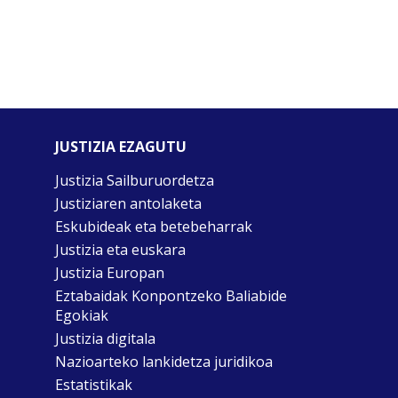
JUSTIZIA EZAGUTU
Justizia Sailburuordetza
Justiziaren antolaketa
Eskubideak eta betebeharrak
Justizia eta euskara
Justizia Europan
Eztabaidak Konpontzeko Baliabide
Egokiak
Justizia digitala
Nazioarteko lankidetza juridikoa
Estatistikak