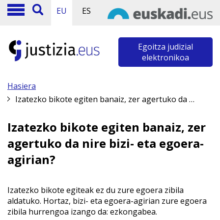
EU
ES
Egoitza judizial
elektronikoa
Hasiera
Izatezko bikote egiten banaiz, zer agertuko da nire bizi- eta egoera-agirian?
Izatezko bikote egiten banaiz, zer
agertuko da nire bizi- eta egoera-
agirian?
Izatezko bikote egiteak ez du zure egoera zibila
aldatuko. Hortaz, bizi- eta egoera-agirian zure egoera
zibila hurrengoa izango da: ezkongabea.