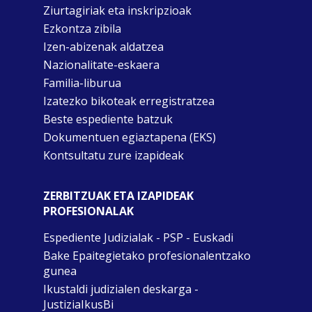
Ziurtagiriak eta inskripzioak
Ezkontza zibila
Izen-abizenak aldatzea
Nazionalitate-eskaera
Familia-liburua
Izatezko bikoteak erregistratzea
Beste espediente batzuk
Dokumentuen egiaztapena (EKS)
Kontsultatu zure izapideak
ZERBITZUAK ETA IZAPIDEAK
PROFESIONALAK
Espediente Judizialak - PSP - Euskadi
Bake Epaitegietako profesionalentzako
gunea
Ikustaldi judizialen deskarga -
JustiziaIkusBi