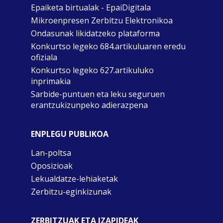
Epaiketa birtualak - EpaiDigitala
Mikroenpresen Zerbitzu Elektronikoa
Ondasunak likidatzeko plataforma
Konkurtso legeko 684.artikuluaren eredu
ofiziala
Konkurtso legeko 627.artikuluko
inprimakia
Sarbide-puntuen eta leku seguruen
erantzukizunpeko adierazpena
ENPLEGU PUBLIKOA
Lan-poltsa
Oposizioak
Lekualdatze-lehiaketak
Zerbitzu-eginkizunak
ZERBITZUAK ETA IZAPIDEAK