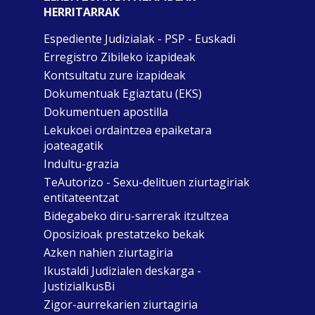
HERRITARRAK
Espediente Judizialak - PSP - Euskadi
Erregistro Zibileko izapideak
Kontsultatu zure izapideak
Dokumentuak Egiaztatu (EKS)
Dokumentuen apostilla
Lekukoei ordaintzea epaiketara
joateagatik
Indultu-grazia
TeAutorizo - Sexu-delituen ziurtagiriak
entitateentzat
Bidegabeko diru-sarrerak itzultzea
Oposizioak prestatzeko bekak
Azken nahien ziurtagiria
Ikustaldi Judizialen deskarga -
JustiziaIkusBi
Zigor-aurrekarien ziurtagiria