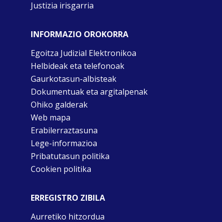
Justizia irisgarria
INFORMAZIO OROKORRA
Egoitza Judizial Elektronikoa
Helbideak eta telefonoak
Gaurkotasun-albisteak
Dokumentuak eta argitalpenak
Ohiko galderak
Web mapa
Erabilerraztasuna
Lege-informazioa
Pribatutasun politika
Cookien politika
ERREGISTRO ZIBILA
Aurretiko hitzordua