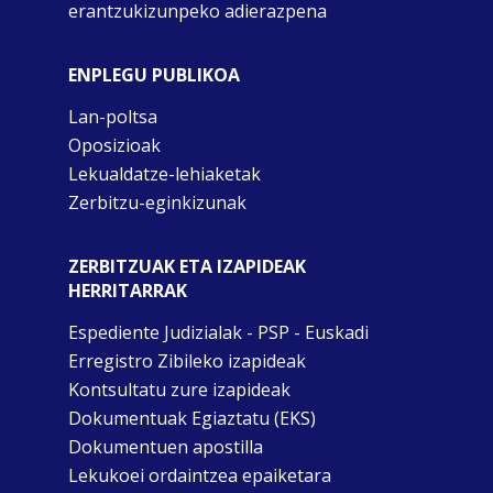
erantzukizunpeko adierazpena
ENPLEGU PUBLIKOA
Lan-poltsa
Oposizioak
Lekualdatze-lehiaketak
Zerbitzu-eginkizunak
ZERBITZUAK ETA IZAPIDEAK
HERRITARRAK
Espediente Judizialak - PSP - Euskadi
Erregistro Zibileko izapideak
Kontsultatu zure izapideak
Dokumentuak Egiaztatu (EKS)
Dokumentuen apostilla
Lekukoei ordaintzea epaiketara