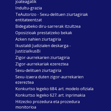
joateagatik
Indultu-grazia
TeAutorizo - Sexu-delituen ziurtagiriak
entitateentzat
Bidegabeko diru-sarrerak itzultzea
Oposizioak prestatzeko bekak
Azken nahien ziurtagiria
Ikustaldi Judizialen deskarga -
JustiziaIkusBi
Zigor-aurrekarien ziurtagiria
Zigor-aurrekariak ezereztea
Sexu-delituen ziurtagiria
Sexu-izaera duten zigor-aurrekarien
ezereztea
Konkurtso legeko 684. art. modelo ofiziala
Konkurtso legeko 627. art. inprimakia
Hitzezko prozedura eta prozedura
monitorioa