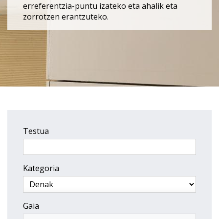
erreferentzia-puntu izateko eta ahalik eta
zorrotzen erantzuteko.
Testua
Kategoria
Gaia