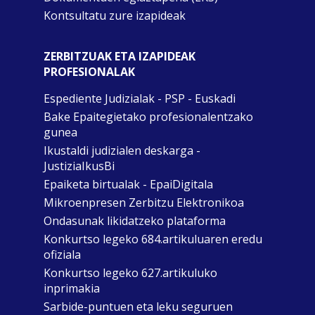
Kontsultatu zure izapideak
ZERBITZUAK ETA IZAPIDEAK
PROFESIONALAK
Espediente Judizialak - PSP - Euskadi
Bake Epaitegietako profesionalentzako
gunea
Ikustaldi judizialen deskarga -
JustiziaIkusBi
Epaiketa birtualak - EpaiDigitala
Mikroenpresen Zerbitzu Elektronikoa
Ondasunak likidatzeko plataforma
Konkurtso legeko 684.artikuluaren eredu
ofiziala
Konkurtso legeko 627.artikuluko
inprimakia
Sarbide-puntuen eta leku seguruen