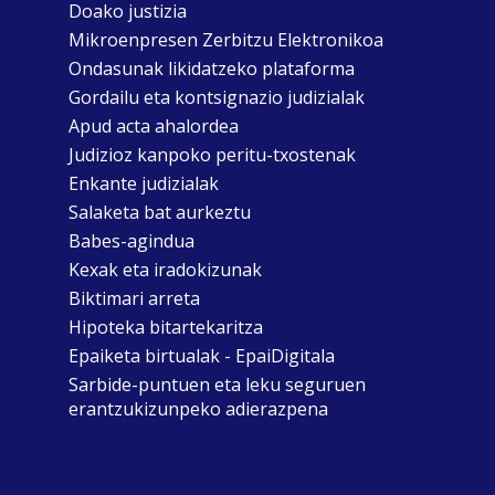
Doako justizia
Mikroenpresen Zerbitzu Elektronikoa
Ondasunak likidatzeko plataforma
Gordailu eta kontsignazio judizialak
Apud acta ahalordea
Judizioz kanpoko peritu-txostenak
Enkante judizialak
Salaketa bat aurkeztu
Babes-agindua
Kexak eta iradokizunak
Biktimari arreta
Hipoteka bitartekaritza
Epaiketa birtualak - EpaiDigitala
Sarbide-puntuen eta leku seguruen
erantzukizunpeko adierazpena