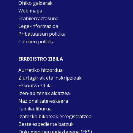
Ohiko galderak
Web mapa
Erabilerraztasuna
Lege-informazioa
Pribatutasun politika
Cookien politika
ERREGISTRO ZIBILA
Aurretiko hitzordua
Ziurtagiriak eta inskripzioak
Ezkontza zibila
Izen-abizenak aldatzea
Nazionalitate-eskaera
Familia-liburua
Izatezko bikoteak erregistratzea
Beste espediente batzuk
Dokumentuen egiaztapena (EKS)