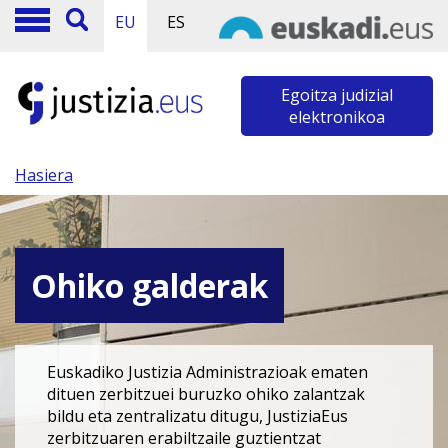
EU
ES
Egoitza judizial
elektronikoa
Hasiera
Ohiko galderak
Euskadiko Justizia Administrazioak ematen
dituen zerbitzuei buruzko ohiko zalantzak
bildu eta zentralizatu ditugu, JustiziaEus
zerbitzuaren erabiltzaile guztientzat