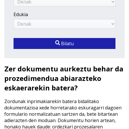
Edukia
Bilatu
Zer dokumentu aurkeztu behar da
prozedimendua abiarazteko
eskaerarekin batera?
Zordunak inprimakiarekin batera bidalitako
dokumentazioa xede horretarako eskuragarri dagoen
formulario normalizatuan sartzen da, bete bitartean
adierazten den moduan. Dokumentu horien artean,
honako hauek daude: ordezkari prozesalaren