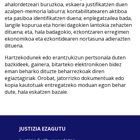
ahalordetzeari buruzkoa, eskaera justifikatzen duen
azalpen-memoria laburra; kontabilitatearen aktiboa
eta pasiboa identifikatzen duena; enplegatzailea bada,
langile kopurua eta horiei dagokien lantokia zehazten
dituena; eta, hala badagokio, ezkontzaren erregimen
ekonomikoa eta ezkontidearen nortasuna adierazten
dituena.
Hartzekodunek edo erantzukizun pertsonala duten
bazkideek, gainera, bitarteko elektronikoen bidez
eman beharko dituzte beharrezkoak diren
egiaztagiriak. Orobat, jatorrizko dokumentuak edo
kopia kautotuak entregatzeko moduan egon behar
dute, hala eskatzen bazaie.
JUSTIZIA EZAGUTU