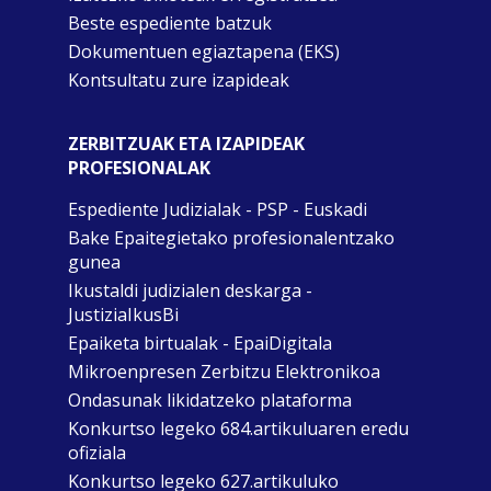
Beste espediente batzuk
Dokumentuen egiaztapena (EKS)
Kontsultatu zure izapideak
ZERBITZUAK ETA IZAPIDEAK
PROFESIONALAK
Espediente Judizialak - PSP - Euskadi
Bake Epaitegietako profesionalentzako
gunea
Ikustaldi judizialen deskarga -
JustiziaIkusBi
Epaiketa birtualak - EpaiDigitala
Mikroenpresen Zerbitzu Elektronikoa
Ondasunak likidatzeko plataforma
Konkurtso legeko 684.artikuluaren eredu
ofiziala
Konkurtso legeko 627.artikuluko