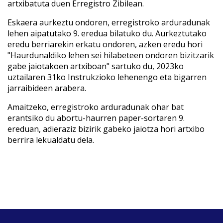
artxibatuta duen Erregistro Zibilean.
Eskaera aurkeztu ondoren, erregistroko arduradunak
lehen aipatutako 9. eredua bilatuko du. Aurkeztutako
eredu berriarekin erkatu ondoren, azken eredu hori
"Haurdunaldiko lehen sei hilabeteen ondoren bizitzarik
gabe jaiotakoen artxiboan" sartuko du, 2023ko
uztailaren 31ko Instrukzioko lehenengo eta bigarren
jarraibideen arabera.
Amaitzeko, erregistroko arduradunak ohar bat
erantsiko du abortu-haurren paper-sortaren 9.
ereduan, adieraziz bizirik gabeko jaiotza hori artxibo
berrira lekualdatu dela.