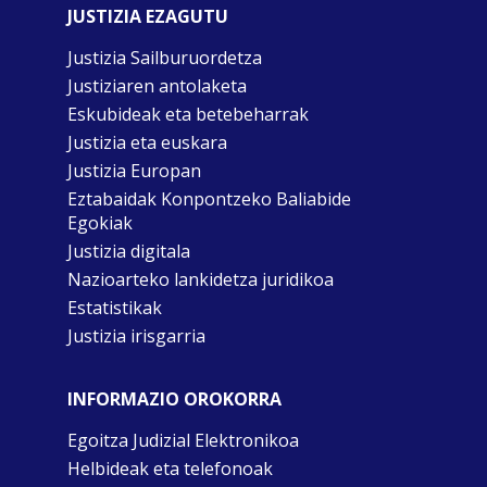
JUSTIZIA EZAGUTU
Justizia Sailburuordetza
Justiziaren antolaketa
Eskubideak eta betebeharrak
Justizia eta euskara
Justizia Europan
Eztabaidak Konpontzeko Baliabide
Egokiak
Justizia digitala
Nazioarteko lankidetza juridikoa
Estatistikak
Justizia irisgarria
INFORMAZIO OROKORRA
Egoitza Judizial Elektronikoa
Helbideak eta telefonoak