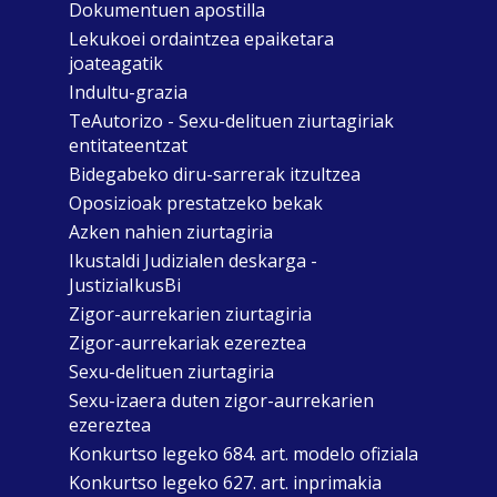
Dokumentuen apostilla
Lekukoei ordaintzea epaiketara
joateagatik
Indultu-grazia
TeAutorizo - Sexu-delituen ziurtagiriak
entitateentzat
Bidegabeko diru-sarrerak itzultzea
Oposizioak prestatzeko bekak
Azken nahien ziurtagiria
Ikustaldi Judizialen deskarga -
JustiziaIkusBi
Zigor-aurrekarien ziurtagiria
Zigor-aurrekariak ezereztea
Sexu-delituen ziurtagiria
Sexu-izaera duten zigor-aurrekarien
ezereztea
Konkurtso legeko 684. art. modelo ofiziala
Konkurtso legeko 627. art. inprimakia