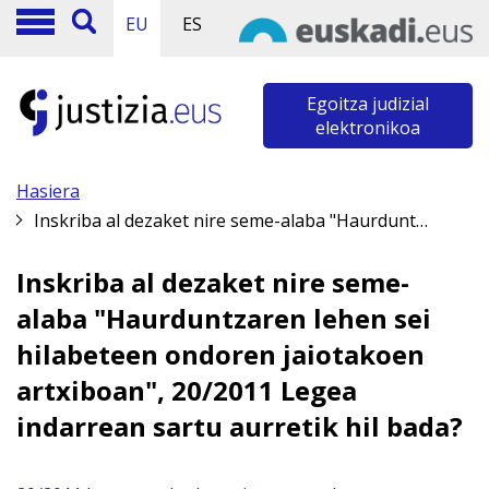
EU
ES
Egoitza judizial
elektronikoa
Hasiera
Inskriba al dezaket nire seme-alaba "Haurduntzaren lehen sei hilabeteen ondoren jaiotakoen artxiboan", 20/2011 Legea indarrean sartu aurretik hil bada?
Inskriba al dezaket nire seme-
alaba "Haurduntzaren lehen sei
hilabeteen ondoren jaiotakoen
artxiboan", 20/2011 Legea
indarrean sartu aurretik hil bada?