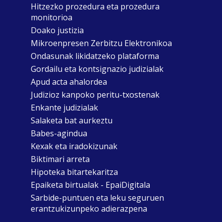
Hitzezko prozedura eta prozedura
monitorioa
Doako justizia
Mikroenpresen Zerbitzu Elektronikoa
Ondasunak likidatzeko plataforma
Gordailu eta kontsignazio judizialak
Apud acta ahalordea
Judizioz kanpoko peritu-txostenak
Enkante judizialak
Salaketa bat aurkeztu
Babes-agindua
Kexak eta iradokizunak
Biktimari arreta
Hipoteka bitartekaritza
Epaiketa birtualak - EpaiDigitala
Sarbide-puntuen eta leku seguruen
erantzukizunpeko adierazpena