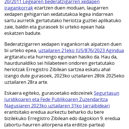
20/2011 Legearen bederatzigarren xedapen
iragankorrak
ezartzen duen moduan, laugarren
xedapen gehigarrian xedatutakoa legea indarrean
sartu aurretik gertatutako heriotza guztiei aplikatuko
zaie, baldin eta gurasoek bi urteko epean hala
eskatzen badute.
Bederatzigarren xedapen iragankorrak aipatzen duen
bi urteko epea,
uztailaren 21eko JUS/876/2023 Agindua
argitaratu eta hurrengo egunean hasiko da. Hau da,
haurdunaldiko sei hilabeteen ondoren gertatutako
heriotzak Erregistro Zibilean sartzea eskatu ahal
izango dute gurasoek, 2023ko uztailaren 28tik 2025eko
uztailaren 28ra arte.
Eskaera egiteko, gurasoetako edozeinek
Segurtasun
Juridikoaren eta Fede Publikoaren Zuzendaritza
Nagusiaren 2023ko uztailaren 31ko Jarraibideari
erantsitako eredua aurkeztu beharko du bere
bizilekuko Erregistro Zibilean edo dagokion 9. eredua
(abortu-haurren aitorpena eta erditze-partea)