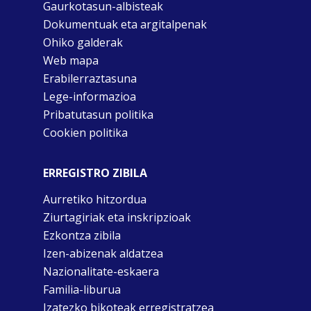
Gaurkotasun-albisteak
Dokumentuak eta argitalpenak
Ohiko galderak
Web mapa
Erabilerraztasuna
Lege-informazioa
Pribatutasun politika
Cookien politika
ERREGISTRO ZIBILA
Aurretiko hitzordua
Ziurtagiriak eta inskripzioak
Ezkontza zibila
Izen-abizenak aldatzea
Nazionalitate-eskaera
Familia-liburua
Izatezko bikoteak erregistratzea