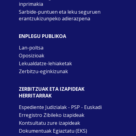
inprimakia
Sarbide-puntuen eta leku seguruen
erantzukizunpeko adierazpena
ENPLEGU PUBLIKOA
Lan-poltsa
Oposizioak
Lekualdatze-lehiaketak
Zerbitzu-eginkizunak
ZERBITZUAK ETA IZAPIDEAK
HERRITARRAK
Espediente Judizialak - PSP - Euskadi
Erregistro Zibileko izapideak
Kontsultatu zure izapideak
Dokumentuak Egiaztatu (EKS)