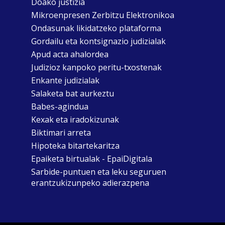
Doako justizia
Mikroenpresen Zerbitzu Elektronikoa
Ondasunak likidatzeko plataforma
Gordailu eta kontsignazio judizialak
Apud acta ahalordea
Judizioz kanpoko peritu-txostenak
Enkante judizialak
Salaketa bat aurkeztu
Babes-agindua
Kexak eta iradokizunak
Biktimari arreta
Hipoteka bitartekaritza
Epaiketa birtualak - EpaiDigitala
Sarbide-puntuen eta leku seguruen
erantzukizunpeko adierazpena