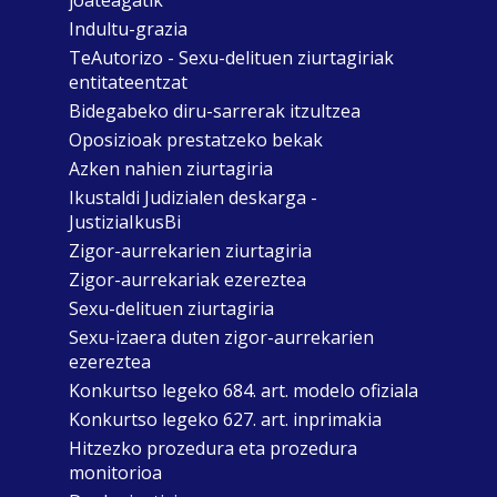
Indultu-grazia
TeAutorizo - Sexu-delituen ziurtagiriak
entitateentzat
Bidegabeko diru-sarrerak itzultzea
Oposizioak prestatzeko bekak
Azken nahien ziurtagiria
Ikustaldi Judizialen deskarga -
JustiziaIkusBi
Zigor-aurrekarien ziurtagiria
Zigor-aurrekariak ezereztea
Sexu-delituen ziurtagiria
Sexu-izaera duten zigor-aurrekarien
ezereztea
Konkurtso legeko 684. art. modelo ofiziala
Konkurtso legeko 627. art. inprimakia
Hitzezko prozedura eta prozedura
monitorioa