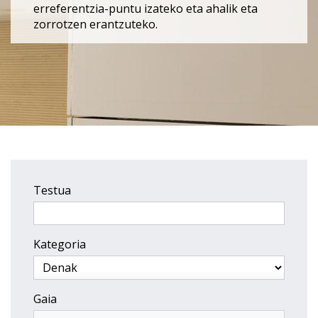
erreferentzia-puntu izateko eta ahalik eta
zorrotzen erantzuteko.
Testua
Kategoria
Gaia