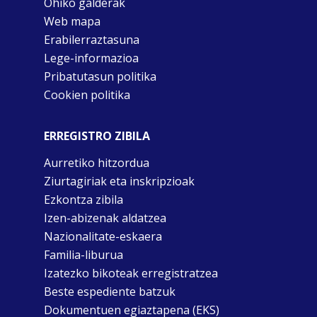
Ohiko galderak
Web mapa
Erabilerraztasuna
Lege-informazioa
Pribatutasun politika
Cookien politika
ERREGISTRO ZIBILA
Aurretiko hitzordua
Ziurtagiriak eta inskripzioak
Ezkontza zibila
Izen-abizenak aldatzea
Nazionalitate-eskaera
Familia-liburua
Izatezko bikoteak erregistratzea
Beste espediente batzuk
Dokumentuen egiaztapena (EKS)