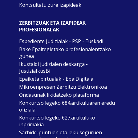
Kontsultatu zure izapideak
ZERBITZUAK ETA IZAPIDEAK
PROFESIONALAK
Espediente Judizialak - PSP - Euskadi
Bake Epaitegietako profesionalentzako
gunea
Ikustaldi judizialen deskarga -
JustiziaIkusBi
Epaiketa birtualak - EpaiDigitala
Mikroenpresen Zerbitzu Elektronikoa
Ondasunak likidatzeko plataforma
Konkurtso legeko 684.artikuluaren eredu
ofiziala
Konkurtso legeko 627.artikuluko
inprimakia
Sarbide-puntuen eta leku seguruen