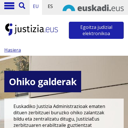
EU
ES
Egoitza judizial
elektronikoa
Hasiera
Ohiko galderak
Euskadiko Justizia Administrazioak ematen
dituen zerbitzuei buruzko ohiko zalantzak
bildu eta zentralizatu ditugu, JustiziaEus
zerbitzuaren erabiltzaile guztientzat