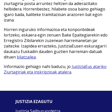
ziurtagiria posta arruntez heltzen da adierazitako
helbidera. Horrenbestez, hilabete osoa baino gehiago
igaro bada, baliteke tramitazioan arazoren bat egon
izana.
Horren inguruko informazioa eta konponbideak
lortzeko, eskaera egin zenuen Bake Epaitegiarekin edo
Erregistro Zibilarekin zuzenean harremanetan jar
zaitezke. Izapidea errazteko, JustiziaEusen eskuragarri
daukazu Euskadin dauden guztien harreman-datuak
dituen
bilatzailea
.
Informazio gehiago nahi baduzu, jo
JustiziaEus atariko
Ziurtagiriak eta inskripzioak atalera
.
JUSTIZIA EZAGUTU
Justizia Sailburuordetza