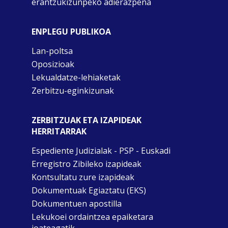
erantzukizunpeko adierazpena
ENPLEGU PUBLIKOA
Lan-poltsa
Oposizioak
Lekualdatze-lehiaketak
Zerbitzu-eginkizunak
ZERBITZUAK ETA IZAPIDEAK
HERRITARRAK
Espediente Judizialak - PSP - Euskadi
Erregistro Zibileko izapideak
Kontsultatu zure izapideak
Dokumentuak Egiaztatu (EKS)
Dokumentuen apostilla
Lekukoei ordaintzea epaiketara
joateagatik