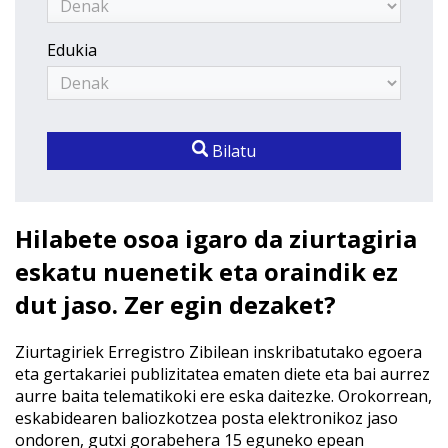
Edukia
Bilatu
Hilabete osoa igaro da ziurtagiria
eskatu nuenetik eta oraindik ez
dut jaso. Zer egin dezaket?
Ziurtagiriek Erregistro Zibilean inskribatutako egoera
eta gertakariei publizitatea ematen diete eta bai aurrez
aurre baita telematikoki ere eska daitezke. Orokorrean,
eskabidearen baliozkotzea posta elektronikoz jaso
ondoren, gutxi gorabehera 15 eguneko epean