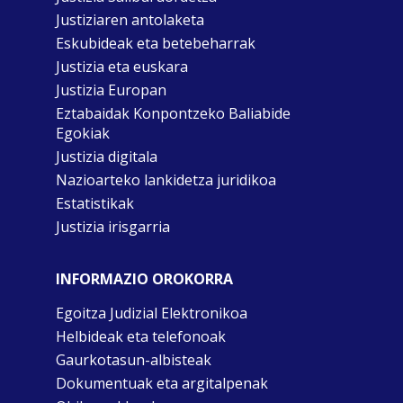
Justiziaren antolaketa
Eskubideak eta betebeharrak
Justizia eta euskara
Justizia Europan
Eztabaidak Konpontzeko Baliabide
Egokiak
Justizia digitala
Nazioarteko lankidetza juridikoa
Estatistikak
Justizia irisgarria
INFORMAZIO OROKORRA
Egoitza Judizial Elektronikoa
Helbideak eta telefonoak
Gaurkotasun-albisteak
Dokumentuak eta argitalpenak