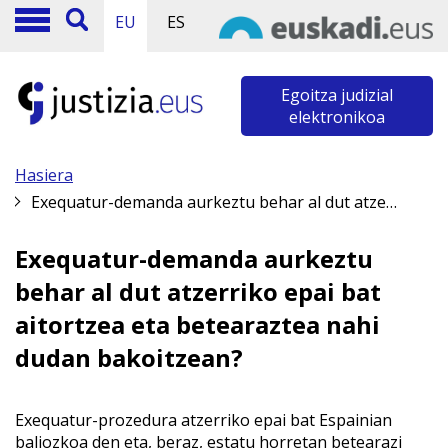
EU
ES
Egoitza judizial
elektronikoa
Hasiera
Exequatur-demanda aurkeztu behar al dut atzerriko epai bat aitortzea eta betearaztea nahi dudan bakoitzean?
Exequatur-demanda aurkeztu
behar al dut atzerriko epai bat
aitortzea eta betearaztea nahi
dudan bakoitzean?
Exequatur-prozedura atzerriko epai bat Espainian
baliozkoa den eta, beraz, estatu horretan betearazi