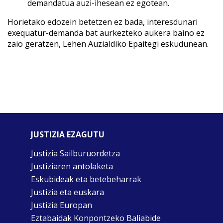
demandatua auzi-ihesean ez egotean.
Horietako edozein betetzen ez bada, interesdunari
exequatur-demanda bat aurkezteko aukera baino ez
zaio geratzen, Lehen Auzialdiko Epaitegi eskudunean.
JUSTIZIA EZAGUTU
Justizia Sailburuordetza
Justiziaren antolaketa
Eskubideak eta betebeharrak
Justizia eta euskara
Justizia Europan
Eztabaidak Konpontzeko Baliabide