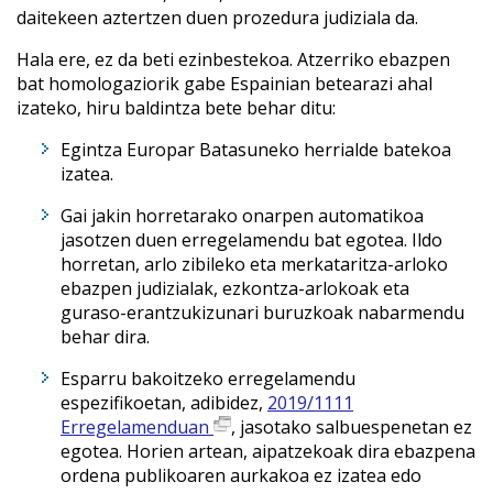
daitekeen aztertzen duen prozedura judiziala da.
Hala ere, ez da beti ezinbestekoa. Atzerriko ebazpen
bat homologaziorik gabe Espainian betearazi ahal
izateko, hiru baldintza bete behar ditu:
Egintza Europar Batasuneko herrialde batekoa
izatea.
Gai jakin horretarako onarpen automatikoa
jasotzen duen erregelamendu bat egotea. Ildo
horretan, arlo zibileko eta merkataritza-arloko
ebazpen judizialak, ezkontza-arlokoak eta
guraso-erantzukizunari buruzkoak nabarmendu
behar dira.
Esparru bakoitzeko erregelamendu
espezifikoetan, adibidez,
2019/1111
Erregelamenduan
, jasotako salbuespenetan ez
egotea. Horien artean, aipatzekoak dira ebazpena
ordena publikoaren aurkakoa ez izatea edo