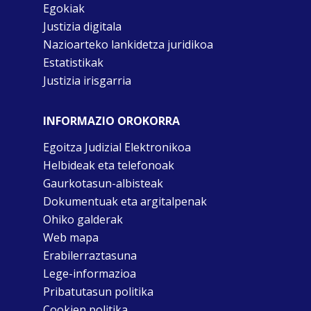
Egokiak
Justizia digitala
Nazioarteko lankidetza juridikoa
Estatistikak
Justizia irisgarria
INFORMAZIO OROKORRA
Egoitza Judizial Elektronikoa
Helbideak eta telefonoak
Gaurkotasun-albisteak
Dokumentuak eta argitalpenak
Ohiko galderak
Web mapa
Erabilerraztasuna
Lege-informazioa
Pribatutasun politika
Cookien politika