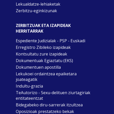
Lekualdatze-lehiaketak
Zerbitzu-eginkizunak
ZERBITZUAK ETA IZAPIDEAK
HERRITARRAK
Espediente Judizialak - PSP - Euskadi
Erregistro Zibileko izapideak
Kontsultatu zure izapideak
Dokumentuak Egiaztatu (EKS)
Dokumentuen apostilla
Lekukoei ordaintzea epaiketara
joateagatik
Indultu-grazia
TeAutorizo - Sexu-delituen ziurtagiriak
entitateentzat
Bidegabeko diru-sarrerak itzultzea
Oposizioak prestatzeko bekak