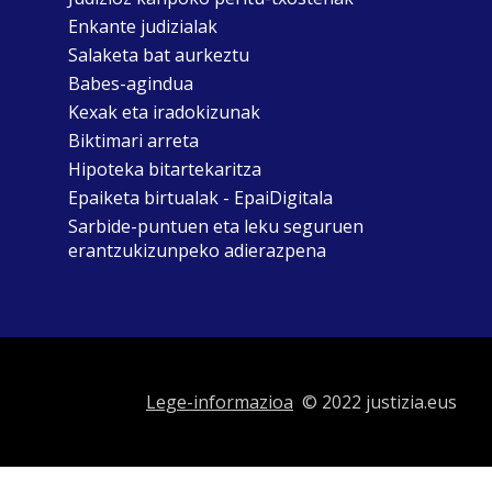
Enkante judizialak
Salaketa bat aurkeztu
Babes-agindua
Kexak eta iradokizunak
Biktimari arreta
Hipoteka bitartekaritza
Epaiketa birtualak - EpaiDigitala
Sarbide-puntuen eta leku seguruen
erantzukizunpeko adierazpena
Lege-informazioa
© 2022 justizia.eus