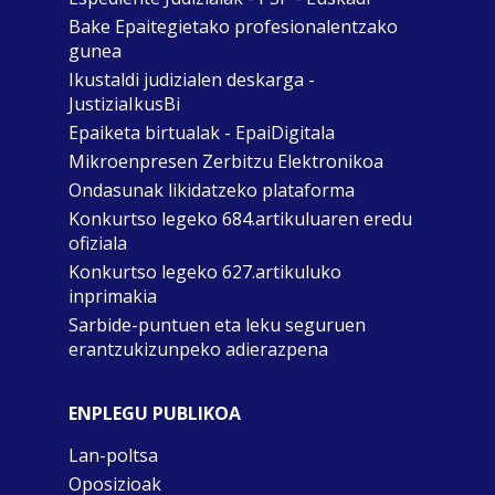
Bake Epaitegietako profesionalentzako
gunea
Ikustaldi judizialen deskarga -
JustiziaIkusBi
Epaiketa birtualak - EpaiDigitala
Mikroenpresen Zerbitzu Elektronikoa
Ondasunak likidatzeko plataforma
Konkurtso legeko 684.artikuluaren eredu
ofiziala
Konkurtso legeko 627.artikuluko
inprimakia
Sarbide-puntuen eta leku seguruen
erantzukizunpeko adierazpena
ENPLEGU PUBLIKOA
Lan-poltsa
Oposizioak