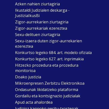
Azken nahien ziurtagiria
Ikustaldi Judizialen deskarga -
JustiziaIkusBi
Zigor-aurrekarien ziurtagiria
Zigor-aurrekariak ezereztea
Sexu-delituen ziurtagiria
Sexu-izaera duten zigor-aurrekarien
ezereztea
Konkurtso legeko 684. art. modelo ofiziala
Konkurtso legeko 627. art. inprimakia
Hitzezko prozedura eta prozedura
monitorioa
Doako justizia
Mikroenpresen Zerbitzu Elektronikoa
Ondasunak likidatzeko plataforma
Gordailu eta kontsignazio judizialak
Apud acta ahalordea
Judizioz kanpoko peritu-txostenak