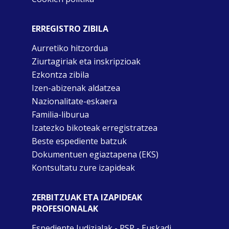
ERREGISTRO ZIBILA
Aurretiko hitzordua
Ziurtagiriak eta inskripzioak
Ezkontza zibila
Izen-abizenak aldatzea
Nazionalitate-eskaera
Familia-liburua
Izatezko bikoteak erregistratzea
Beste espediente batzuk
Dokumentuen egiaztapena (EKS)
Kontsultatu zure izapideak
ZERBITZUAK ETA IZAPIDEAK
PROFESIONALAK
Espediente Judizialak - PSP - Euskadi