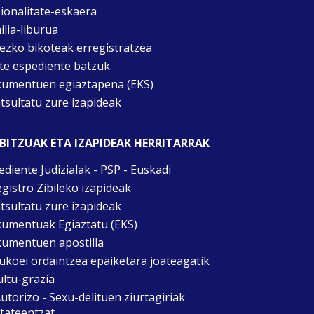
ionalitate-eskaera
ilia-liburua
tezko bikoteak erregistratzea
te espediente batzuk
umentuen egiaztapena (EKS)
tsultatu zure izapideak
BITZUAK ETA IZAPIDEAK HERRITARRAK
ediente Judizialak - PSP - Euskadi
egistro Zibileko izapideak
tsultatu zure izapideak
umentuak Egiaztatu (EKS)
umentuen apostilla
ukoei ordaintzea epaiketara joateagatik
ultu-grazia
utorizo - Sexu-delituen ziurtagiriak
itateentzat