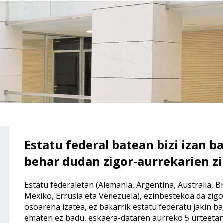
Estatu federal batean bizi izan b
behar dudan zigor-aurrekarien zi
Estatu federaletan (Alemania, Argentina, Australia, B
Mexiko, Errusia eta Venezuela), ezinbestekoa da zigo
osoarena izatea, ez bakarrik estatu federatu jakin ba
ematen ez badu, eskaera-dataren aurreko 5 urteetan 