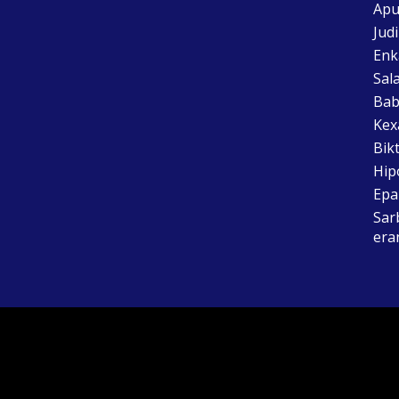
Apu
Jud
Enk
Sal
Bab
Kex
Bik
Hip
Epai
Sar
era