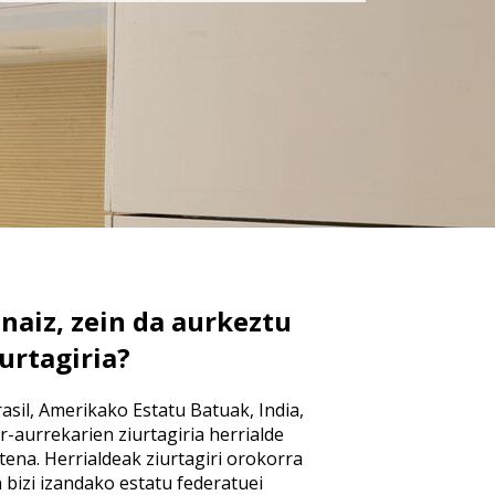
anaiz, zein da aurkeztu
urtagiria?
rasil, Amerikako Estatu Batuak, India,
r-aurrekarien ziurtagiria herrialde
tena. Herrialdeak ziurtagiri orokorra
bizi izandako estatu federatuei