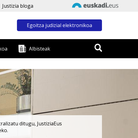
Justizia bloga
Egoitza judizial elektronikoa
koa
Albisteak
alizatu ditugu, JustiziaEus
eko.