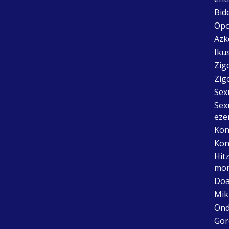
Bid
Opo
Azk
Ikus
Zig
Zig
Sex
Sex
eze
Kon
Kon
Hit
mon
Doa
Mik
Ond
Gor