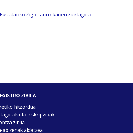
aEus atariko Zigor-aurrekarien ziurtagiria
EGISTRO ZIBILA
retiko hitzordua
rtagiriak eta inskripzioak
ontza zibila
n-abizenak aldatzea