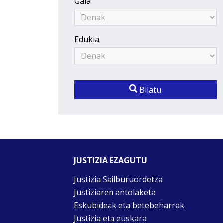
Gaia
Edukia
Bilatu
JUSTIZIA EZAGUTU
Justizia Sailburuordetza
Justiziaren antolaketa
Eskubideak eta betebeharrak
Justizia eta euskara