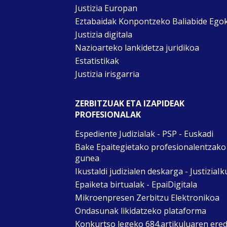
Justizia Europan
Eztabaidak Konpontzeko Baliabide Ego
Justizia digitala
Nazioarteko lankidetza juridikoa
Estatistikak
Justizia irisgarria
ZERBITZUAK ETA IZAPIDEAK
PROFESIONALAK
Espediente Judizialak - PSP - Euskadi
Bake Epaitegietako profesionalentzako
gunea
Ikustaldi judizialen deskarga - JustiziaIk
Epaiketa birtualak - EpaiDigitala
Mikroenpresen Zerbitzu Elektronikoa
Ondasunak likidatzeko plataforma
Konkurtso legeko 684.artikuluaren ere