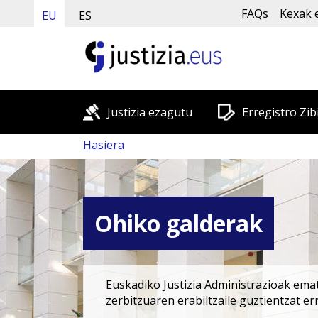
FAQs
Kexak 
EU
ES
Justizia ezagutu
Erregistro Zib
Hasiera
Ohiko galderak
Euskadiko Justizia Administrazioak emat
zerbitzuaren erabiltzaile guztientzat e