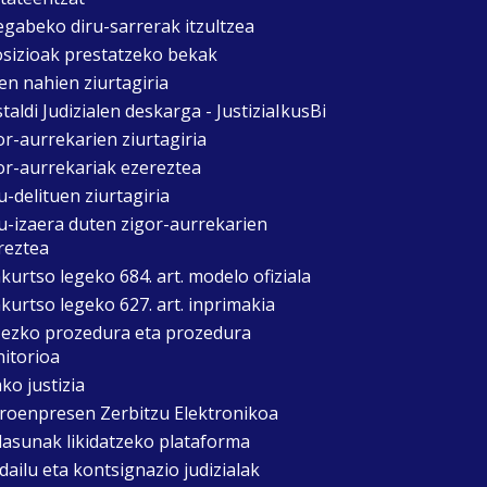
egabeko diru-sarrerak itzultzea
sizioak prestatzeko bekak
en nahien ziurtagiria
taldi Judizialen deskarga - JustiziaIkusBi
or-aurrekarien ziurtagiria
or-aurrekariak ezereztea
u-delituen ziurtagiria
u-izaera duten zigor-aurrekarien
reztea
kurtso legeko 684. art. modelo ofiziala
kurtso legeko 627. art. inprimakia
zezko prozedura eta prozedura
itorioa
ko justizia
roenpresen Zerbitzu Elektronikoa
asunak likidatzeko plataforma
dailu eta kontsignazio judizialak