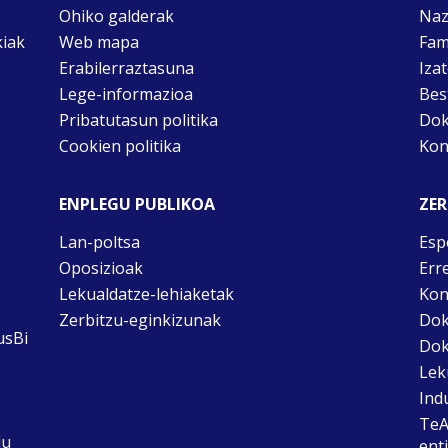
Ohiko galderak
Naz
kiak
Web mapa
Fam
Erabilerraztasuna
Iza
Lege-informazioa
Bes
Pribatutasun politika
Dok
Cookien politika
Kon
ENPLEGU PUBLIKOA
ZER
Lan-poltsa
Esp
Oposizioak
Err
Lekualdatze-lehiaketak
Kon
Zerbitzu-eginkizunak
Dok
usBi
Dok
Lek
Ind
TeA
du
ent