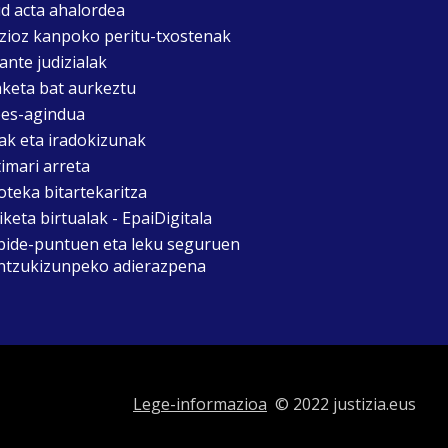
d acta ahalordea
izioz kanpoko peritu-txostenak
ante judizialak
aketa bat aurkeztu
es-agindua
ak eta iradokizunak
timari arreta
oteka bitartekaritza
keta birtualak - EpaiDigitala
bide-puntuen eta leku seguruen
ntzukizunpeko adierazpena
Lege-informazioa
© 2022 justizia.eus