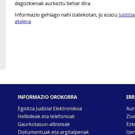
dagozkienak aurkeztu behar dira.
Informazio gehiago nahi izatekotan, jo ezazu
Justizi
atalera
.
INFORMAZIO OROKORRA
ERR
Egoitza Judizial Elektronikoa
Aur
Helbideak eta telefonoak
Ziu
Gaurkotasun-albisteak
Ezk
Dokumentuak eta argitalpenak
Ize