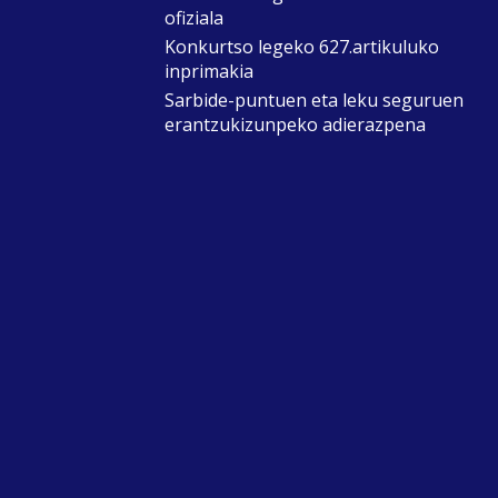
ofiziala
Konkurtso legeko 627.artikuluko
inprimakia
Sarbide-puntuen eta leku seguruen
erantzukizunpeko adierazpena