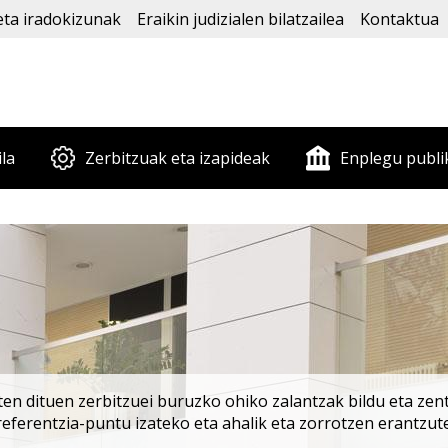
eta iradokizunak
Eraikin judizialen bilatzailea
Kontaktua
ila
Zerbitzuak eta izapideak
Enplegu publi
en dituen zerbitzuei buruzko ohiko zalantzak bildu eta zentr
rreferentzia-puntu izateko eta ahalik eta zorrotzen erantzut