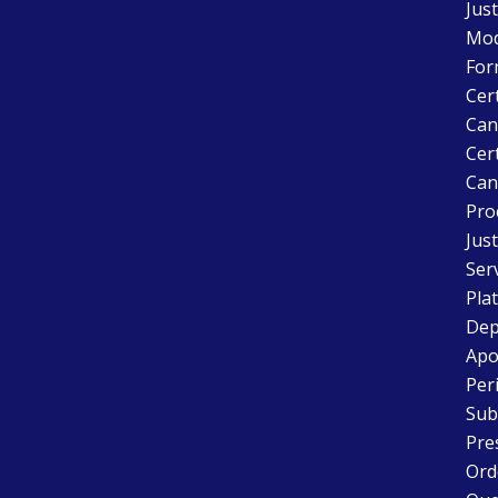
Just
Mode
For
Cer
Can
Cert
Can
Pro
Just
Ser
Pla
Dep
Apo
Peri
Sub
Pre
Ord