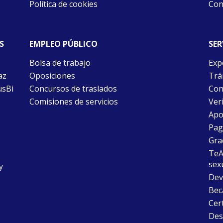
Política de cookies
Con
S
EMPLEO PÚBLICO
SER
Bolsa de trabajo
Exp
az
Oposiciones
Trám
usBi
Concursos de traslados
Con
Comisiones de servicios
Ver
Apo
Pago
Gra
TeAu
sex
y
Dev
Bec
Cer
Desc