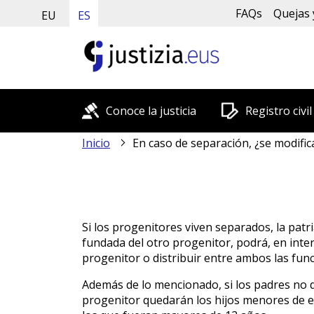
FAQs
Quejas 
EU
ES
Conoce la justicia
Registro civil
Inicio
En caso de separación, ¿se modifica la p
Si los progenitores viven separados, la patri
fundada del otro progenitor, podrá, en interé
progenitor o distribuir entre ambos las func
Además de lo mencionado, si los padres no de
progenitor quedarán los hijos menores de edad