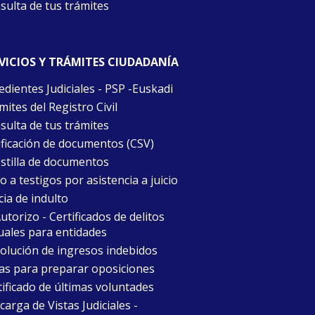
sulta de tus trámites
VICIOS Y TRÁMITES CIUDADANÍA
edientes Judiciales - PSP -Euskadi
ites del Registro Civil
sulta de tus trámites
ificación de documentos (CSV)
stilla de documentos
 a testigos por asistencia a juicio
cia de indulto
torizo - Certificados de delitos
uales para entidades
olución de ingresos indebidos
as para preparar oposiciones
tificado de últimas voluntades
arga de Vistas Judiciales -