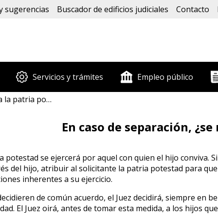
y sugerencias
Buscador de edificios judiciales
Contacto
Servicios y trámites
Empleo público
atria potestad?
En caso de separación, ¿se 
a potestad se ejercerá por aquel con quien el hijo conviva. Si
s del hijo, atribuir al solicitante la patria potestad para qu
iones inherentes a su ejercicio.
cidieren de común acuerdo, el Juez decidirá, siempre en bene
. El Juez oirá, antes de tomar esta medida, a los hijos que t