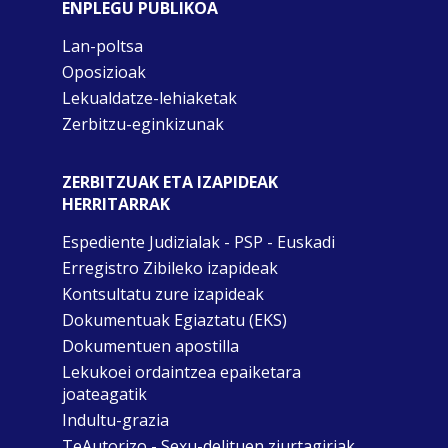
ENPLEGU PUBLIKOA
Lan-poltsa
Oposizioak
Lekualdatze-lehiaketak
Zerbitzu-eginkizunak
ZERBITZUAK ETA IZAPIDEAK
HERRITARRAK
Espediente Judizialak - PSP - Euskadi
Erregistro Zibileko izapideak
Kontsultatu zure izapideak
Dokumentuak Egiaztatu (EKS)
Dokumentuen apostilla
Lekukoei ordaintzea epaiketara
joateagatik
Indultu-grazia
TeAutorizo - Sexu-delituen ziurtagiriak