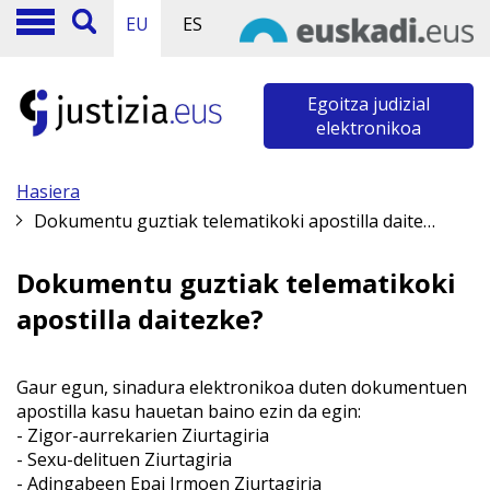
EU
ES
Egoitza judizial
elektronikoa
Hasiera
Dokumentu guztiak telematikoki apostilla daitezke?
Dokumentu guztiak telematikoki
apostilla daitezke?
Gaur egun, sinadura elektronikoa duten dokumentuen
apostilla kasu hauetan baino ezin da egin:
- Zigor-aurrekarien Ziurtagiria
- Sexu-delituen Ziurtagiria
- Adingabeen Epai Irmoen Ziurtagiria