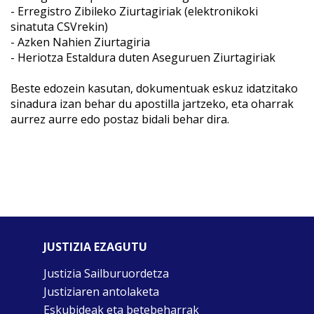
- Erregistro Zibileko Ziurtagiriak (elektronikoki
sinatuta CSVrekin)
- Azken Nahien Ziurtagiria
- Heriotza Estaldura duten Aseguruen Ziurtagiriak
Beste edozein kasutan, dokumentuak eskuz idatzitako
sinadura izan behar du apostilla jartzeko, eta oharrak
aurrez aurre edo postaz bidali behar dira.
JUSTIZIA EZAGUTU
Justizia Sailburuordetza
Justiziaren antolaketa
Eskubideak eta betebeharrak