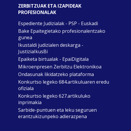
ZERBITZUAK ETA IZAPIDEAK
PROFESIONALAK
Espediente Judizialak - PSP - Euskadi
Bake Epaitegietako profesionalentzako
gunea
Ikustaldi judizialen deskarga -
JustiziaIkusBi
Epaiketa birtualak - EpaiDigitala
Mikroenpresen Zerbitzu Elektronikoa
Ondasunak likidatzeko plataforma
Konkurtso legeko 684.artikuluaren eredu
ofiziala
Konkurtso legeko 627.artikuluko
inprimakia
Sarbide-puntuen eta leku seguruen
erantzukizunpeko adierazpena