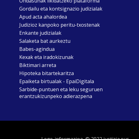
Ondasunak likidatzeko plataforma
Gordailu eta kontsignazio judizialak
Apud acta ahalordea
Judizioz kanpoko peritu-txostenak
Enkante judizialak
Salaketa bat aurkeztu
Babes-agindua
Kexak eta iradokizunak
Biktimari arreta
Hipoteka bitartekaritza
Epaiketa birtualak - EpaiDigitala
Sarbide-puntuen eta leku seguruen
erantzukizunpeko adierazpena