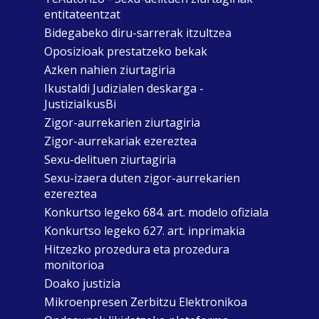
entitateentzat
Bidegabeko diru-sarrerak itzultzea
Oposizioak prestatzeko bekak
Azken nahien ziurtagiria
Ikustaldi Judizialen deskarga -
JustiziaIkusBi
Zigor-aurrekarien ziurtagiria
Zigor-aurrekariak ezereztea
Sexu-delituen ziurtagiria
Sexu-izaera duten zigor-aurrekarien
ezereztea
Konkurtso legeko 684. art. modelo ofiziala
Konkurtso legeko 627. art. inprimakia
Hitzezko prozedura eta prozedura
monitorioa
Doako justizia
Mikroenpresen Zerbitzu Elektronikoa