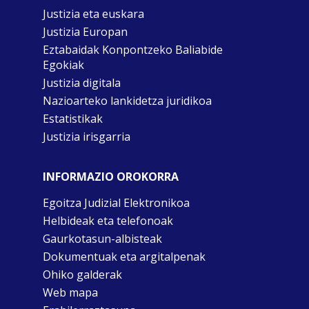
Justizia eta euskara
Justizia Europan
Eztabaidak Konpontzeko Baliabide
Egokiak
Justizia digitala
Nazioarteko lankidetza juridikoa
Estatistikak
Justizia irisgarria
INFORMAZIO OROKORRA
Egoitza Judizial Elektronikoa
Helbideak eta telefonoak
Gaurkotasun-albisteak
Dokumentuak eta argitalpenak
Ohiko galderak
Web mapa