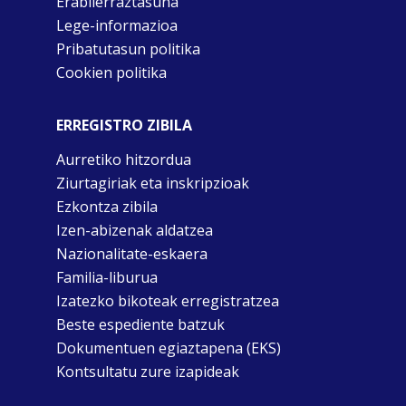
Erabilerraztasuna
Lege-informazioa
Pribatutasun politika
Cookien politika
ERREGISTRO ZIBILA
Aurretiko hitzordua
Ziurtagiriak eta inskripzioak
Ezkontza zibila
Izen-abizenak aldatzea
Nazionalitate-eskaera
Familia-liburua
Izatezko bikoteak erregistratzea
Beste espediente batzuk
Dokumentuen egiaztapena (EKS)
Kontsultatu zure izapideak