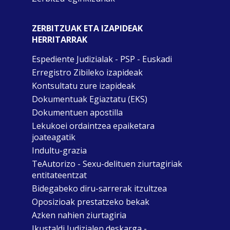
ZERBITZUAK ETA IZAPIDEAK
HERRITARRAK
Espediente Judizialak - PSP - Euskadi
Erregistro Zibileko izapideak
Kontsultatu zure izapideak
Dokumentuak Egiaztatu (EKS)
Dokumentuen apostilla
Lekukoei ordaintzea epaiketara
joateagatik
Indultu-grazia
TeAutorizo - Sexu-delituen ziurtagiriak
entitateentzat
Bidegabeko diru-sarrerak itzultzea
Oposizioak prestatzeko bekak
Azken nahien ziurtagiria
Ikustaldi Judizialen deskarga -