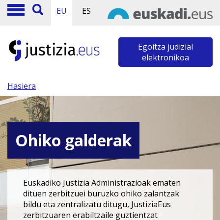
EU
ES
Egoitza judizial
elektronikoa
Hasiera
Ohiko galderak
Euskadiko Justizia Administrazioak ematen
dituen zerbitzuei buruzko ohiko zalantzak
bildu eta zentralizatu ditugu, JustiziaEus
zerbitzuaren erabiltzaile guztientzat