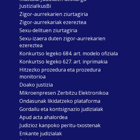
JustiziaIkusBi
Zigor-aurrekarien ziurtagiria
Zigor-aurrekariak ezereztea
Sexu-delituen ziurtagiria
Sexu-izaera duten zigor-aurrekarien
ezereztea
Konkurtso legeko 684. art. modelo ofiziala
Konkurtso legeko 627. art. inprimakia
Hitzezko prozedura eta prozedura
monitorioa
Doako justizia
Mikroenpresen Zerbitzu Elektronikoa
Ondasunak likidatzeko plataforma
Gordailu eta kontsignazio judizialak
Apud acta ahalordea
Judizioz kanpoko peritu-txostenak
Enkante judizialak