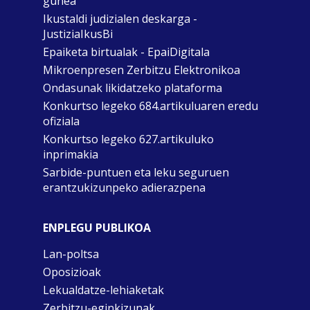
gunea
Ikustaldi judizialen deskarga -
JustiziaIkusBi
Epaiketa birtualak - EpaiDigitala
Mikroenpresen Zerbitzu Elektronikoa
Ondasunak likidatzeko plataforma
Konkurtso legeko 684.artikuluaren eredu
ofiziala
Konkurtso legeko 627.artikuluko
inprimakia
Sarbide-puntuen eta leku seguruen
erantzukizunpeko adierazpena
ENPLEGU PUBLIKOA
Lan-poltsa
Oposizioak
Lekualdatze-lehiaketak
Zerbitzu-eginkizunak