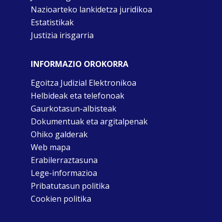
Nazioarteko lankidetza juridikoa
Estatistikak
Justizia irisgarria
INFORMAZIO OROKORRA
Egoitza Judizial Elektronikoa
Helbideak eta telefonoak
Gaurkotasun-albisteak
Dokumentuak eta argitalpenak
Ohiko galderak
Web mapa
Erabilerraztasuna
Lege-informazioa
Pribatutasun politika
Cookien politika