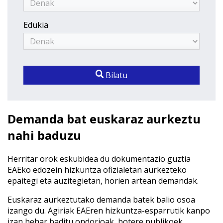
Edukia
Bilatu
Demanda bat euskaraz aurkeztu
nahi baduzu
Herritar orok eskubidea du dokumentazio guztia
EAEko edozein hizkuntza ofizialetan aurkezteko
epaitegi eta auzitegietan, horien artean demandak.
Euskaraz aurkeztutako demanda batek balio osoa
izango du. Agiriak EAEren hizkuntza-esparrutik kanpo
izan behar baditu ondorioak, botere publikoek