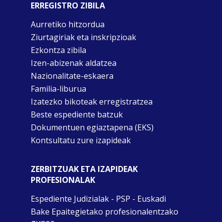
ERREGISTRO ZIBILA
Aurretiko hitzordua
Ziurtagiriak eta inskripzioak
Ezkontza zibila
Izen-abizenak aldatzea
Nazionalitate-eskaera
Familia-liburua
Izatezko bikoteak erregistratzea
Beste espediente batzuk
Dokumentuen egiaztapena (EKS)
Kontsultatu zure izapideak
ZERBITZUAK ETA IZAPIDEAK
PROFESIONALAK
Espediente Judizialak - PSP - Euskadi
Bake Epaitegietako profesionalentzako