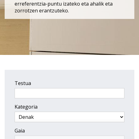
erreferentzia-puntu izateko eta ahalik eta
zorrotzen erantzuteko.
Testua
Kategoria
Gaia