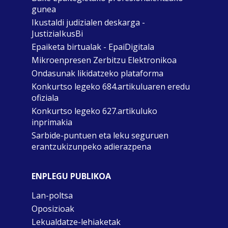
gunea
Ikustaldi judizialen deskarga -
JustiziaIkusBi
Epaiketa birtualak - EpaiDigitala
Mikroenpresen Zerbitzu Elektronikoa
Ondasunak likidatzeko plataforma
Konkurtso legeko 684.artikuluaren eredu
ofiziala
Konkurtso legeko 627.artikuluko
inprimakia
Sarbide-puntuen eta leku seguruen
erantzukizunpeko adierazpena
ENPLEGU PUBLIKOA
Lan-poltsa
Oposizioak
Lekualdatze-lehiaketak