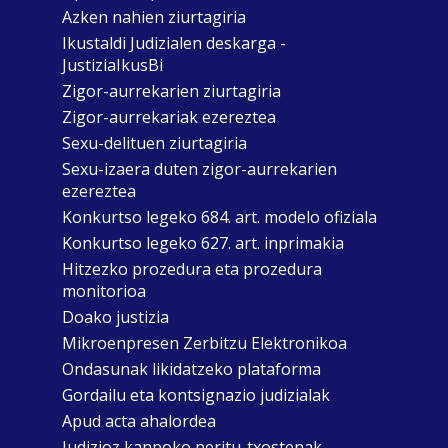
Azken nahien ziurtagiria
Ikustaldi Judizialen deskarga -
JustiziaIkusBi
Zigor-aurrekarien ziurtagiria
Zigor-aurrekariak ezereztea
Sexu-delituen ziurtagiria
Sexu-izaera duten zigor-aurrekarien
ezereztea
Konkurtso legeko 684. art. modelo ofiziala
Konkurtso legeko 627. art. inprimakia
Hitzezko prozedura eta prozedura
monitorioa
Doako justizia
Mikroenpresen Zerbitzu Elektronikoa
Ondasunak likidatzeko plataforma
Gordailu eta kontsignazio judizialak
Apud acta ahalordea
Judizioz kanpoko peritu-txostenak