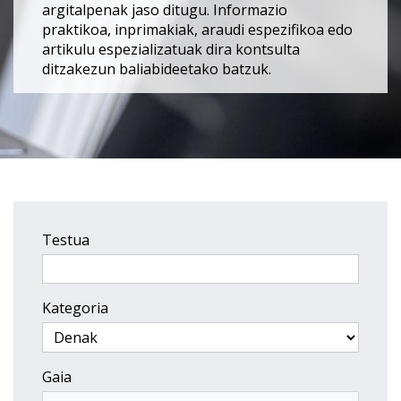
argitalpenak jaso ditugu. Informazio
praktikoa, inprimakiak, araudi espezifikoa edo
artikulu espezializatuak dira kontsulta
ditzakezun baliabideetako batzuk.
Testua
Kategoria
Gaia