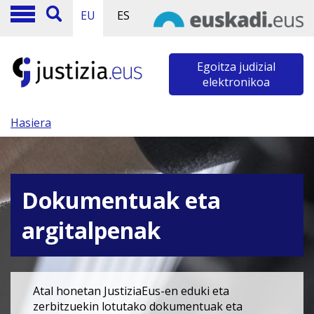
EU
ES
Egoitza judizial
elektronikoa
Hasiera
Dokumentuak eta
argitalpenak
Atal honetan JustiziaEus-en eduki eta
zerbitzuekin lotutako dokumentuak eta