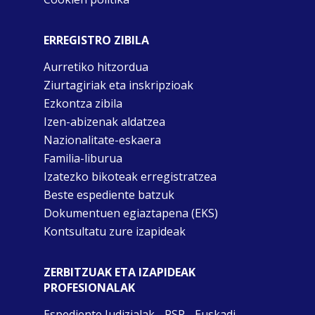
ERREGISTRO ZIBILA
Aurretiko hitzordua
Ziurtagiriak eta inskripzioak
Ezkontza zibila
Izen-abizenak aldatzea
Nazionalitate-eskaera
Familia-liburua
Izatezko bikoteak erregistratzea
Beste espediente batzuk
Dokumentuen egiaztapena (EKS)
Kontsultatu zure izapideak
ZERBITZUAK ETA IZAPIDEAK
PROFESIONALAK
Espediente Judizialak - PSP - Euskadi