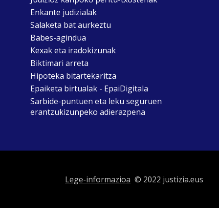
Enkante judizialak
Salaketa bat aurkeztu
Babes-agindua
Kexak eta iradokizunak
Biktimari arreta
Hipoteka bitartekaritza
Epaiketa birtualak - EpaiDigitala
Sarbide-puntuen eta leku seguruen
erantzukizunpeko adierazpena
Lege-informazioa
© 2022 justizia.eus