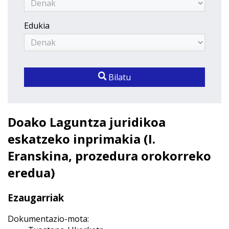
Edukia
Bilatu
Doako Laguntza juridikoa
eskatzeko inprimakia (I.
Eranskina, prozedura orokorreko
eredua)
Ezaugarriak
Dokumentazio-mota: