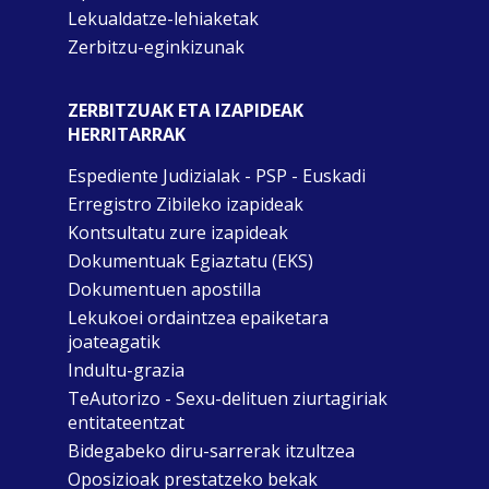
Lekualdatze-lehiaketak
Zerbitzu-eginkizunak
ZERBITZUAK ETA IZAPIDEAK
HERRITARRAK
Espediente Judizialak - PSP - Euskadi
Erregistro Zibileko izapideak
Kontsultatu zure izapideak
Dokumentuak Egiaztatu (EKS)
Dokumentuen apostilla
Lekukoei ordaintzea epaiketara
joateagatik
Indultu-grazia
TeAutorizo - Sexu-delituen ziurtagiriak
entitateentzat
Bidegabeko diru-sarrerak itzultzea
Oposizioak prestatzeko bekak