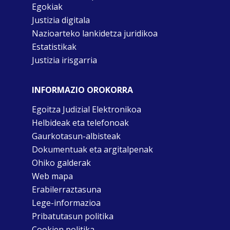
Egokiak
Justizia digitala
Nazioarteko lankidetza juridikoa
Estatistikak
Justizia irisgarria
INFORMAZIO OROKORRA
Egoitza Judizial Elektronikoa
Helbideak eta telefonoak
Gaurkotasun-albisteak
Dokumentuak eta argitalpenak
Ohiko galderak
Web mapa
Erabilerraztasuna
Lege-informazioa
Pribatutasun politika
Cookien politika