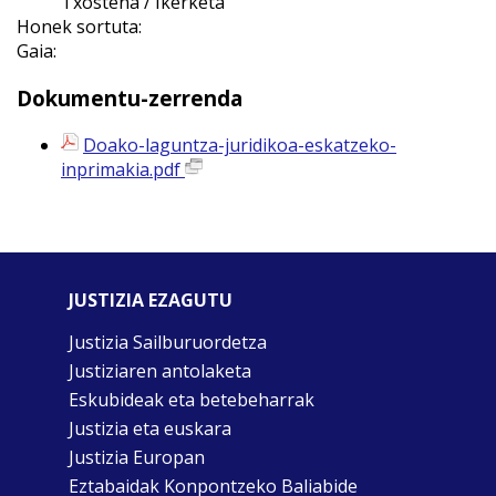
Txostena / Ikerketa
Honek sortuta:
Gaia:
Dokumentu-zerrenda
Doako-laguntza-juridikoa-eskatzeko-
inprimakia.pdf
JUSTIZIA EZAGUTU
Justizia Sailburuordetza
Justiziaren antolaketa
Eskubideak eta betebeharrak
Justizia eta euskara
Justizia Europan
Eztabaidak Konpontzeko Baliabide