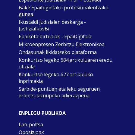
Bake Epaitegietako profesionalentzako
gunea
Ikustaldi judizialen deskarga -
JustiziaIkusBi
Epaiketa birtualak - EpaiDigitala
Mikroenpresen Zerbitzu Elektronikoa
Ondasunak likidatzeko plataforma
Konkurtso legeko 684.artikuluaren eredu
ofiziala
Konkurtso legeko 627.artikuluko
inprimakia
Sarbide-puntuen eta leku seguruen
erantzukizunpeko adierazpena
ENPLEGU PUBLIKOA
Lan-poltsa
Oposizioak