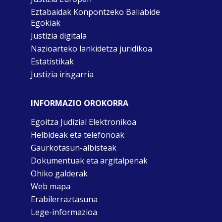
Eztabaidak Konpontzeko Baliabide
Egokiak
Justizia digitala
Nazioarteko lankidetza juridikoa
Estatistikak
Justizia irisgarria
INFORMAZIO OROKORRA
Egoitza Judizial Elektronikoa
Helbideak eta telefonoak
Gaurkotasun-albisteak
Dokumentuak eta argitalpenak
Ohiko galderak
Web mapa
Erabilerraztasuna
Lege-informazioa