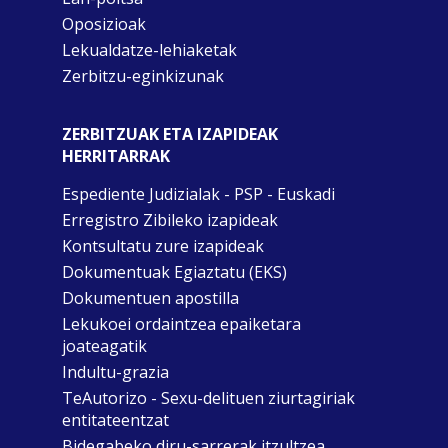
Oposizioak
Lekualdatze-lehiaketak
Zerbitzu-eginkizunak
ZERBITZUAK ETA IZAPIDEAK
HERRITARRAK
Espediente Judizialak - PSP - Euskadi
Erregistro Zibileko izapideak
Kontsultatu zure izapideak
Dokumentuak Egiaztatu (EKS)
Dokumentuen apostilla
Lekukoei ordaintzea epaiketara
joateagatik
Indultu-grazia
TeAutorizo - Sexu-delituen ziurtagiriak
entitateentzat
Bidegabeko diru-sarrerak itzultzea