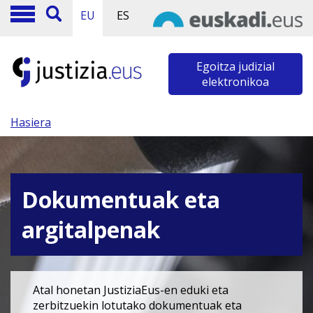
EU
ES
Egoitza judizial
elektronikoa
Hasiera
Dokumentuak eta
argitalpenak
Atal honetan JustiziaEus-en eduki eta
zerbitzuekin lotutako dokumentuak eta