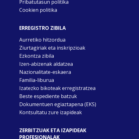
Pribatutasun politika
Cookien politika
ERREGISTRO ZIBILA
Aurretiko hitzordua
Ziurtagiriak eta inskripzioak
Ezkontza zibila
Izen-abizenak aldatzea
Nazionalitate-eskaera
Familia-liburua
Izatezko bikoteak erregistratzea
Beste espediente batzuk
Dokumentuen egiaztapena (EKS)
Kontsultatu zure izapideak
ZERBITZUAK ETA IZAPIDEAK
PROFESIONALAK