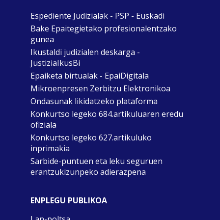
Espediente Judizialak - PSP - Euskadi
Bake Epaitegietako profesionalentzako
gunea
Ikustaldi judizialen deskarga -
JustiziaIkusBi
Epaiketa birtualak - EpaiDigitala
Mikroenpresen Zerbitzu Elektronikoa
Ondasunak likidatzeko plataforma
Konkurtso legeko 684.artikuluaren eredu
ofiziala
Konkurtso legeko 627.artikuluko
inprimakia
Sarbide-puntuen eta leku seguruen
erantzukizunpeko adierazpena
ENPLEGU PUBLIKOA
Lan-poltsa