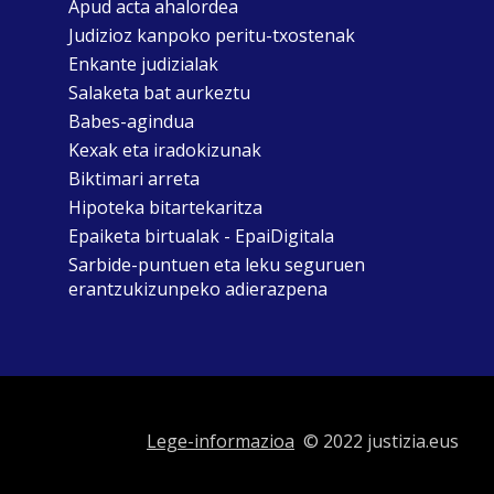
Apud acta ahalordea
Judizioz kanpoko peritu-txostenak
Enkante judizialak
Salaketa bat aurkeztu
Babes-agindua
Kexak eta iradokizunak
Biktimari arreta
Hipoteka bitartekaritza
Epaiketa birtualak - EpaiDigitala
Sarbide-puntuen eta leku seguruen
erantzukizunpeko adierazpena
Lege-informazioa
© 2022 justizia.eus