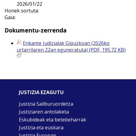
2026/01/22
Honek sortuta:
Gaia:
Dokumentu-zerrenda
Enkante Judizialak Gipuzkoan (2026ko
urtarrilaren 22an eguneratuta) (PDF, 195.72 KB)
JUSTIZIA EZAGUTU
Justizia Sailburuordetza
Justiziaren antolaketa
Eskubideak eta betebeharrak
Justizia eta euskara
Justizia Europan