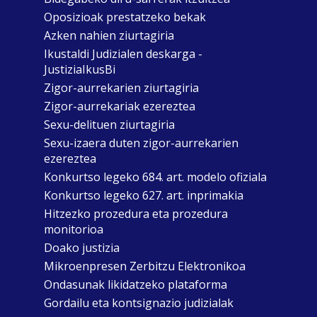
Oposizioak prestatzeko bekak
Azken nahien ziurtagiria
Ikustaldi Judizialen deskarga -
JustiziaIkusBi
Zigor-aurrekarien ziurtagiria
Zigor-aurrekariak ezereztea
Sexu-delituen ziurtagiria
Sexu-izaera duten zigor-aurrekarien
ezereztea
Konkurtso legeko 684. art. modelo ofiziala
Konkurtso legeko 627. art. inprimakia
Hitzezko prozedura eta prozedura
monitorioa
Doako justizia
Mikroenpresen Zerbitzu Elektronikoa
Ondasunak likidatzeko plataforma
Gordailu eta kontsignazio judizialak