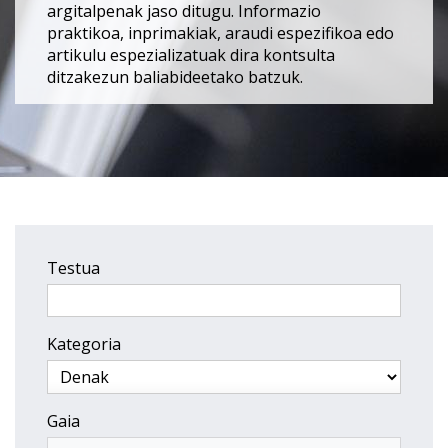
argitalpenak jaso ditugu. Informazio
praktikoa, inprimakiak, araudi espezifikoa edo
artikulu espezializatuak dira kontsulta
ditzakezun baliabideetako batzuk.
Testua
Kategoria
Gaia