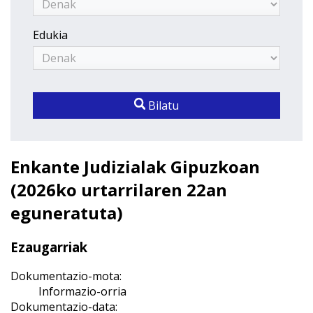
Edukia
Bilatu
Enkante Judizialak Gipuzkoan
(2026ko urtarrilaren 22an
eguneratuta)
Ezaugarriak
Dokumentazio-mota:
Informazio-orria
Dokumentazio-data: