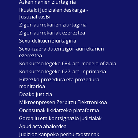
Azken nahien ziurtagiria
Ikustaldi Judizialen deskarga -
JustiziaIkusBi
Zigor-aurrekarien ziurtagiria
Zigor-aurrekariak ezereztea
Sexu-delituen ziurtagiria
Sexu-izaera duten zigor-aurrekarien
ezereztea
Konkurtso legeko 684. art. modelo ofiziala
Konkurtso legeko 627. art. inprimakia
Hitzezko prozedura eta prozedura
monitorioa
Doako justizia
Mikroenpresen Zerbitzu Elektronikoa
Ondasunak likidatzeko plataforma
Gordailu eta kontsignazio judizialak
Apud acta ahalordea
Judizioz kanpoko peritu-txostenak