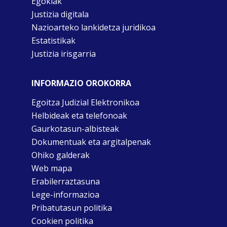
Egokiak
Justizia digitala
Nazioarteko lankidetza juridikoa
Estatistikak
Justizia irisgarria
INFORMAZIO OROKORRA
Egoitza Judizial Elektronikoa
Helbideak eta telefonoak
Gaurkotasun-albisteak
Dokumentuak eta argitalpenak
Ohiko galderak
Web mapa
Erabilerraztasuna
Lege-informazioa
Pribatutasun politika
Cookien politika