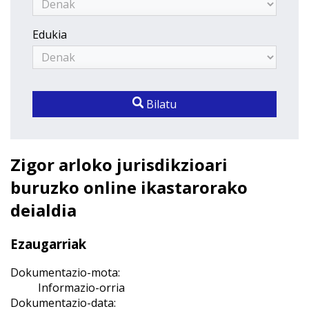
Edukia
Bilatu
Zigor arloko jurisdikzioari
buruzko online ikastarorako
deialdia
Ezaugarriak
Dokumentazio-mota:
Informazio-orria
Dokumentazio-data: