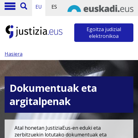
EU
ES
Egoitza judizial
elektronikoa
Hasiera
Dokumentuak eta
argitalpenak
Atal honetan JustiziaEus-en eduki eta
zerbitzuekin lotutako dokumentuak eta