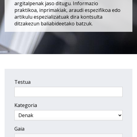
argitalpenak jaso ditugu. Informazio
praktikoa, inprimakiak, araudi espezifikoa edo
artikulu espezializatuak dira kontsulta
ditzakezun baliabideetako batzuk.
Testua
Kategoria
Gaia