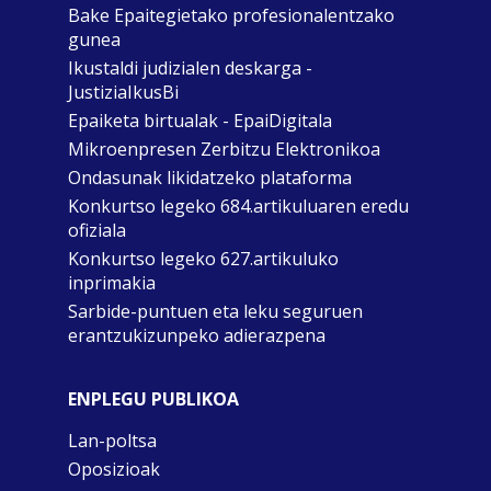
Bake Epaitegietako profesionalentzako
gunea
Ikustaldi judizialen deskarga -
JustiziaIkusBi
Epaiketa birtualak - EpaiDigitala
Mikroenpresen Zerbitzu Elektronikoa
Ondasunak likidatzeko plataforma
Konkurtso legeko 684.artikuluaren eredu
ofiziala
Konkurtso legeko 627.artikuluko
inprimakia
Sarbide-puntuen eta leku seguruen
erantzukizunpeko adierazpena
ENPLEGU PUBLIKOA
Lan-poltsa
Oposizioak