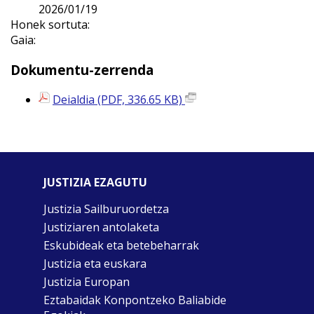
2026/01/19
Honek sortuta:
Gaia:
Dokumentu-zerrenda
Deialdia (PDF, 336.65 KB)
JUSTIZIA EZAGUTU
Justizia Sailburuordetza
Justiziaren antolaketa
Eskubideak eta betebeharrak
Justizia eta euskara
Justizia Europan
Eztabaidak Konpontzeko Baliabide