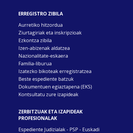
ERREGISTRO ZIBILA
Aurretiko hitzordua
Ziurtagiriak eta inskripzioak
Ezkontza zibila
Izen-abizenak aldatzea
Nazionalitate-eskaera
Familia-liburua
Izatezko bikoteak erregistratzea
Beste espediente batzuk
Dokumentuen egiaztapena (EKS)
Kontsultatu zure izapideak
ZERBITZUAK ETA IZAPIDEAK
PROFESIONALAK
Espediente Judizialak - PSP - Euskadi