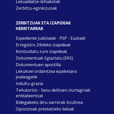
Lekualdatze-lehiaketak
Zerbitzu-eginkizunak
ZERBITZUAK ETA IZAPIDEAK
HERRITARRAK
Espediente Judizialak - PSP - Euskadi
Erregistro Zibileko izapideak
Kontsultatu zure izapideak
Dokumentuak Egiaztatu (EKS)
Dokumentuen apostilla
Lekukoei ordaintzea epaiketara
joateagatik
Indultu-grazia
TeAutorizo - Sexu-delituen ziurtagiriak
entitateentzat
Bidegabeko diru-sarrerak itzultzea
Oposizioak prestatzeko bekak