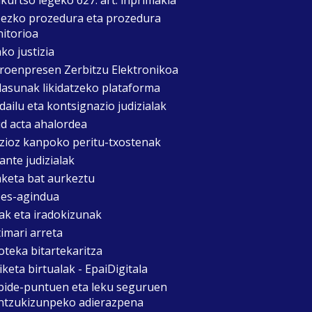
zezko prozedura eta prozedura
itorioa
ko justizia
roenpresen Zerbitzu Elektronikoa
asunak likidatzeko plataforma
dailu eta kontsignazio judizialak
d acta ahalordea
izioz kanpoko peritu-txostenak
ante judizialak
aketa bat aurkeztu
es-agindua
ak eta iradokizunak
timari arreta
oteka bitartekaritza
keta birtualak - EpaiDigitala
bide-puntuen eta leku seguruen
ntzukizunpeko adierazpena