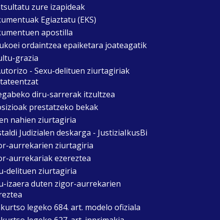
tsultatu zure izapideak
umentuak Egiaztatu (EKS)
umentuen apostilla
ukoei ordaintzea epaiketara joateagatik
ultu-grazia
utorizo - Sexu-delituen ziurtagiriak
itateentzat
egabeko diru-sarrerak itzultzea
sizioak prestatzeko bekak
en nahien ziurtagiria
taldi Judizialen deskarga - JustiziaIkusBi
or-aurrekarien ziurtagiria
or-aurrekariak ezereztea
u-delituen ziurtagiria
u-izaera duten zigor-aurrekarien
reztea
kurtso legeko 684. art. modelo ofiziala
kurtso legeko 627. art. inprimakia