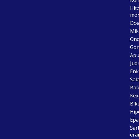
Hit
mon
Doa
Mik
Ond
Gor
Apu
Jud
Enk
Sal
Bab
Kex
Bik
Hip
Epai
Sar
era