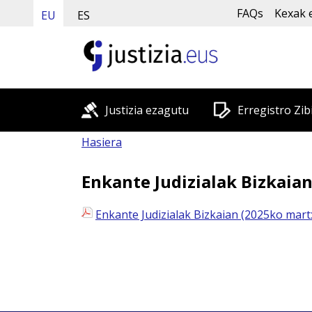
FAQs
Kexak 
EU
ES
Justizia ezagutu
Erregistro Zib
Hasiera
Enkante Judizialak Bizkaia
Enkante Judizialak Bizkaian (2025ko mar