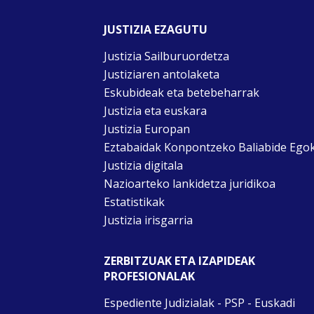
JUSTIZIA EZAGUTU
Justizia Sailburuordetza
Justiziaren antolaketa
Eskubideak eta betebeharrak
Justizia eta euskara
Justizia Europan
Eztabaidak Konpontzeko Baliabide Ego
Justizia digitala
Nazioarteko lankidetza juridikoa
Estatistikak
Justizia irisgarria
ZERBITZUAK ETA IZAPIDEAK
PROFESIONALAK
Espediente Judizialak - PSP - Euskadi