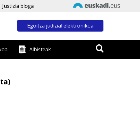
Justizia bloga
Egoitza judizial elektronikoa
koa
Albisteak
ta)