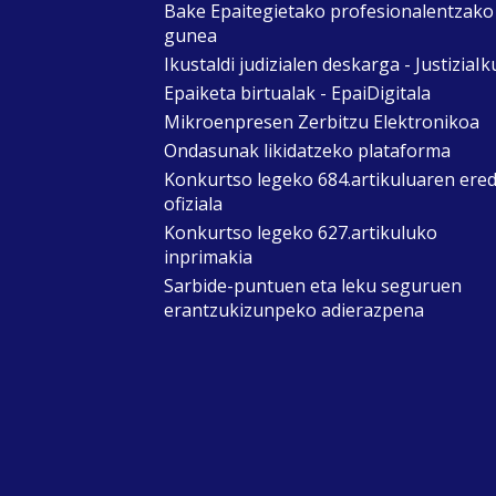
Bake Epaitegietako profesionalentzako
gunea
Ikustaldi judizialen deskarga - JustiziaIk
Epaiketa birtualak - EpaiDigitala
Mikroenpresen Zerbitzu Elektronikoa
Ondasunak likidatzeko plataforma
Konkurtso legeko 684.artikuluaren ere
ofiziala
Konkurtso legeko 627.artikuluko
inprimakia
Sarbide-puntuen eta leku seguruen
erantzukizunpeko adierazpena