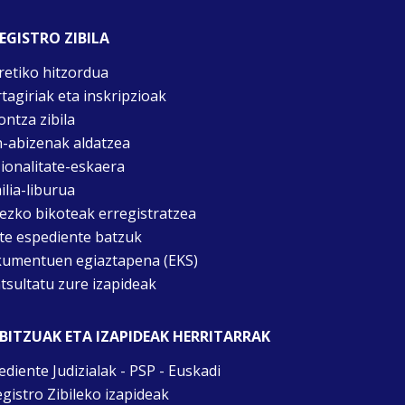
EGISTRO ZIBILA
retiko hitzordua
rtagiriak eta inskripzioak
ontza zibila
n-abizenak aldatzea
ionalitate-eskaera
ilia-liburua
tezko bikoteak erregistratzea
te espediente batzuk
umentuen egiaztapena (EKS)
tsultatu zure izapideak
BITZUAK ETA IZAPIDEAK HERRITARRAK
ediente Judizialak - PSP - Euskadi
egistro Zibileko izapideak