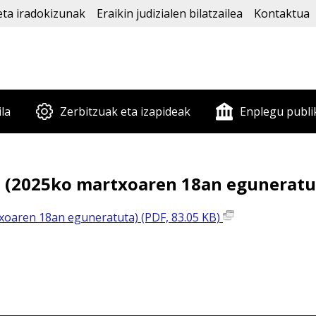
eta iradokizunak
Eraikin judizialen bilatzailea
Kontaktua
ila
Zerbitzuak eta izapideak
Enplegu publi
n (2025ko martxoaren 18an eguneratu
txoaren 18an eguneratuta) (PDF, 83.05 KB)