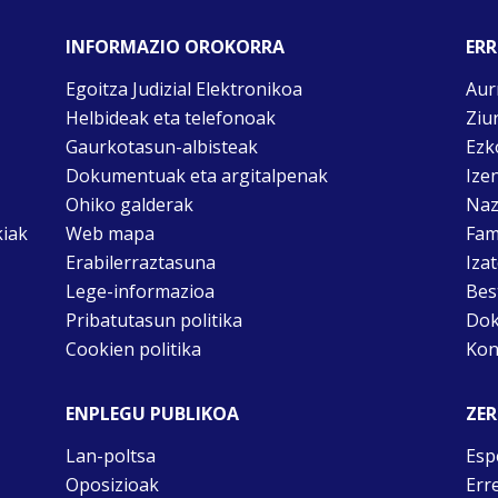
INFORMAZIO OROKORRA
ERR
Egoitza Judizial Elektronikoa
Aur
Helbideak eta telefonoak
Ziu
Gaurkotasun-albisteak
Ezk
Dokumentuak eta argitalpenak
Ize
Ohiko galderak
Naz
kiak
Web mapa
Fam
Erabilerraztasuna
Iza
Lege-informazioa
Bes
Pribatutasun politika
Dok
Cookien politika
Kon
ENPLEGU PUBLIKOA
ZER
Lan-poltsa
Esp
Oposizioak
Err