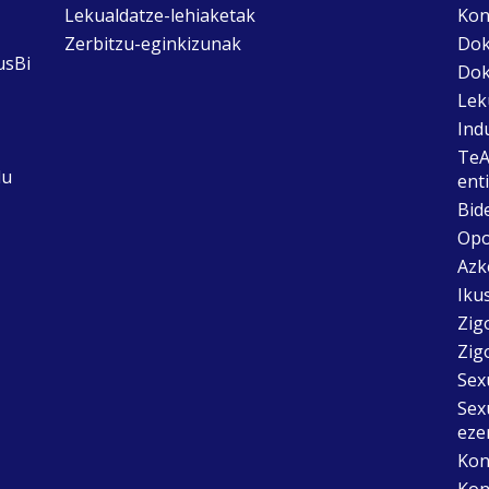
Lekualdatze-lehiaketak
Kon
Zerbitzu-eginkizunak
Dok
usBi
Dok
Lek
Ind
TeA
du
ent
Bid
Opo
Azk
Ikus
Zig
Zig
Sex
Sex
eze
Kon
Kon