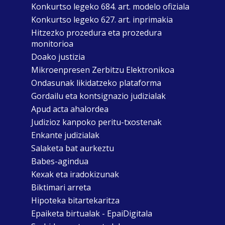
Konkurtso legeko 684. art. modelo ofiziala
Konkurtso legeko 627. art. inprimakia
Hitzezko prozedura eta prozedura
monitorioa
Doako justizia
Mikroenpresen Zerbitzu Elektronikoa
Ondasunak likidatzeko plataforma
Gordailu eta kontsignazio judizialak
Apud acta ahalordea
Judizioz kanpoko peritu-txostenak
Enkante judizialak
Salaketa bat aurkeztu
Babes-agindua
Kexak eta iradokizunak
Biktimari arreta
Hipoteka bitartekaritza
Epaiketa birtualak - EpaiDigitala