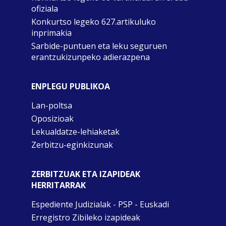
ofiziala
Konkurtso legeko 627.artikuluko
inprimakia
Sarbide-puntuen eta leku seguruen
erantzukizunpeko adierazpena
ENPLEGU PUBLIKOA
Lan-poltsa
Oposizioak
Lekualdatze-lehiaketak
Zerbitzu-eginkizunak
ZERBITZUAK ETA IZAPIDEAK
HERRITARRAK
Espediente Judizialak - PSP - Euskadi
Erregistro Zibileko izapideak