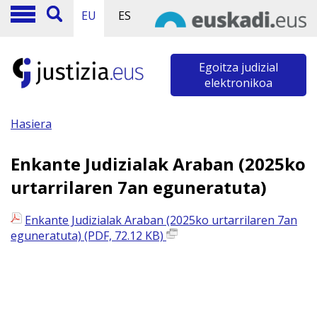
EU
ES
Egoitza judizial
elektronikoa
Hasiera
Enkante Judizialak Araban (2025ko
urtarrilaren 7an eguneratuta)
Enkante Judizialak Araban (2025ko urtarrilaren 7an
eguneratuta) (PDF, 72.12 KB)