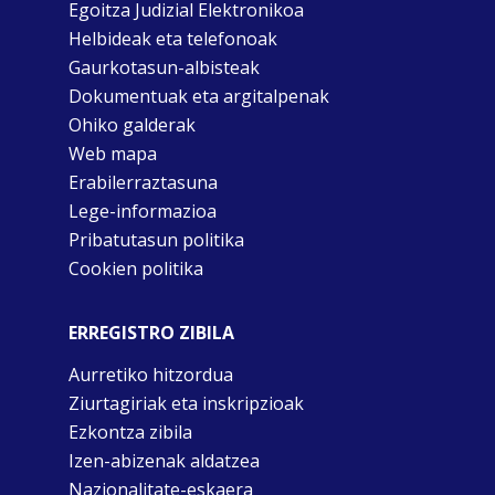
Egoitza Judizial Elektronikoa
Helbideak eta telefonoak
Gaurkotasun-albisteak
Dokumentuak eta argitalpenak
Ohiko galderak
Web mapa
Erabilerraztasuna
Lege-informazioa
Pribatutasun politika
Cookien politika
ERREGISTRO ZIBILA
Aurretiko hitzordua
Ziurtagiriak eta inskripzioak
Ezkontza zibila
Izen-abizenak aldatzea
Nazionalitate-eskaera