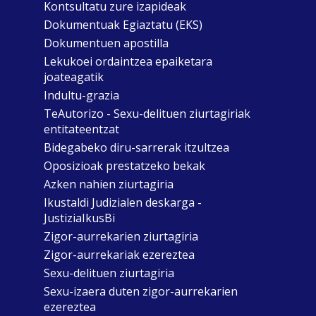
Kontsultatu zure izapideak
Dokumentuak Egiaztatu (EKS)
Dokumentuen apostilla
Lekukoei ordaintzea epaiketara
joateagatik
Indultu-grazia
TeAutorizo - Sexu-delituen ziurtagiriak
entitateentzat
Bidegabeko diru-sarrerak itzultzea
Oposizioak prestatzeko bekak
Azken nahien ziurtagiria
Ikustaldi Judizialen deskarga -
JustiziaIkusBi
Zigor-aurrekarien ziurtagiria
Zigor-aurrekariak ezereztea
Sexu-delituen ziurtagiria
Sexu-izaera duten zigor-aurrekarien
ezereztea