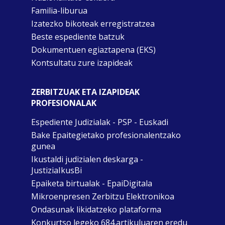
Familia-liburua
Izatezko bikoteak erregistratzea
Beste espediente batzuk
Dokumentuen egiaztapena (EKS)
Kontsultatu zure izapideak
ZERBITZUAK ETA IZAPIDEAK
PROFESIONALAK
Espediente Judizialak - PSP - Euskadi
Bake Epaitegietako profesionalentzako
gunea
Ikustaldi judizialen deskarga -
JustiziaIkusBi
Epaiketa birtualak - EpaiDigitala
Mikroenpresen Zerbitzu Elektronikoa
Ondasunak likidatzeko plataforma
Konkurtso legeko 684.artikuluaren eredu