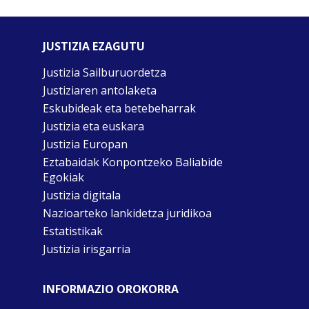
JUSTIZIA EZAGUTU
Justizia Sailburuordetza
Justiziaren antolaketa
Eskubideak eta betebeharrak
Justizia eta euskara
Justizia Europan
Eztabaidak Konpontzeko Baliabide
Egokiak
Justizia digitala
Nazioarteko lankidetza juridikoa
Estatistikak
Justizia irisgarria
INFORMAZIO OROKORRA