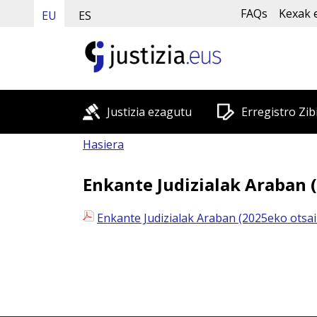
FAQs
Kexak 
EU
ES
Justizia ezagutu
Erregistro Zib
Hasiera
Enkante Judizialak Araban 
Enkante Judizialak Araban (2025eko otsa