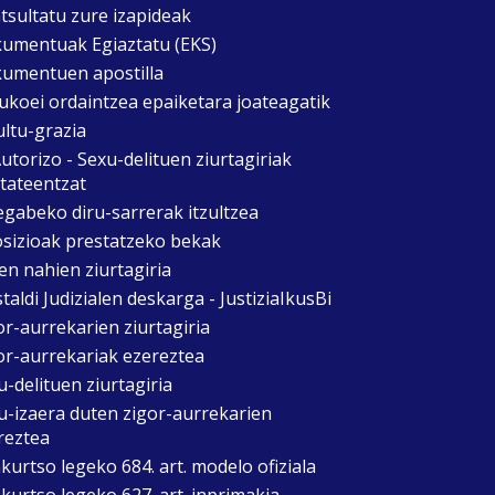
tsultatu zure izapideak
umentuak Egiaztatu (EKS)
umentuen apostilla
ukoei ordaintzea epaiketara joateagatik
ultu-grazia
utorizo - Sexu-delituen ziurtagiriak
itateentzat
egabeko diru-sarrerak itzultzea
sizioak prestatzeko bekak
en nahien ziurtagiria
taldi Judizialen deskarga - JustiziaIkusBi
or-aurrekarien ziurtagiria
or-aurrekariak ezereztea
u-delituen ziurtagiria
u-izaera duten zigor-aurrekarien
reztea
kurtso legeko 684. art. modelo ofiziala
kurtso legeko 627. art. inprimakia