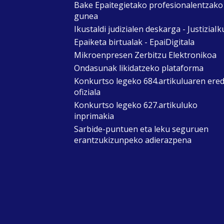
Bake Epaitegietako profesionalentzako
gunea
Ikustaldi judizialen deskarga - JustiziaIk
Epaiketa birtualak - EpaiDigitala
Mikroenpresen Zerbitzu Elektronikoa
Ondasunak likidatzeko plataforma
Konkurtso legeko 684.artikuluaren ere
ofiziala
Konkurtso legeko 627.artikuluko
inprimakia
Sarbide-puntuen eta leku seguruen
erantzukizunpeko adierazpena