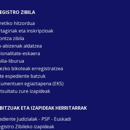
EGISTRO ZIBILA
retiko hitzordua
rtagiriak eta inskripzioak
ontza zibila
n-abizenak aldatzea
ionalitate-eskaera
ilia-liburua
tezko bikoteak erregistratzea
te espediente batzuk
umentuen egiaztapena (EKS)
tsultatu zure izapideak
BITZUAK ETA IZAPIDEAK HERRITARRAK
ediente Judizialak - PSP - Euskadi
egistro Zibileko izapideak