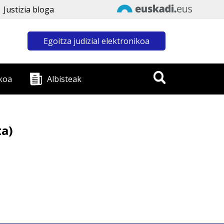
Justizia bloga
Egoitza judizial elektronikoa
koa
Albisteak
ta)