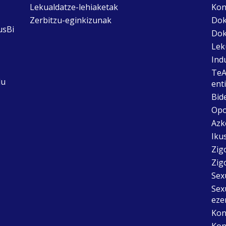
Lekualdatze-lehiaketak
Kon
Zerbitzu-eginkizunak
Dok
usBi
Dok
Lek
Ind
TeA
du
ent
Bid
Opo
Azk
Ikus
Zig
Zig
Sex
Sex
eze
Kon
Kon