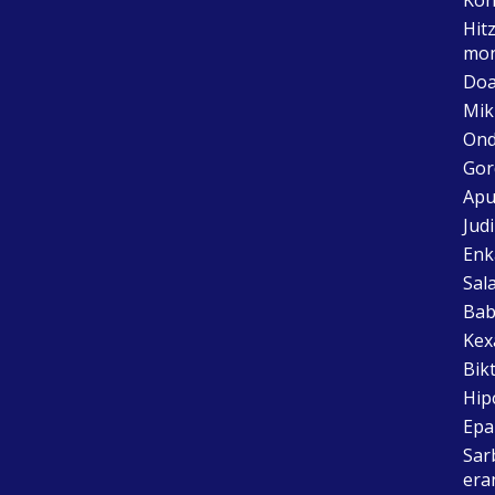
Hit
mon
Doa
Mik
Ond
Gor
Apu
Jud
Enk
Sal
Bab
Kex
Bik
Hip
Epai
Sar
era