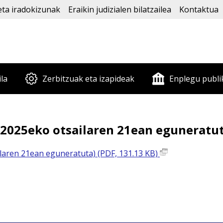
eta iradokizunak
Eraikin judizialen bilatzailea
Kontaktua
ila
Zerbitzuak eta izapideak
Enplegu publi
(2025eko otsailaren 21ean eguneratu
ilaren 21ean eguneratuta) (PDF, 131.13 KB)