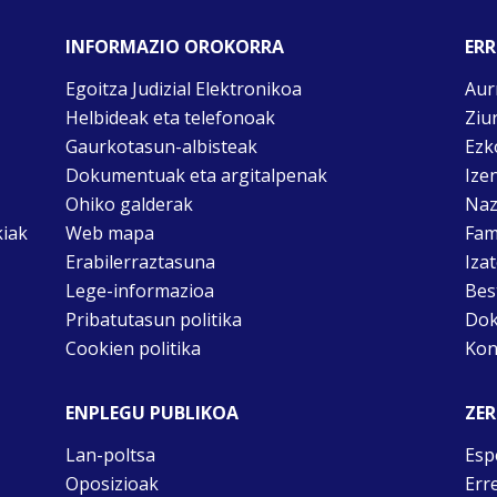
INFORMAZIO OROKORRA
ERR
Egoitza Judizial Elektronikoa
Aur
Helbideak eta telefonoak
Ziu
Gaurkotasun-albisteak
Ezk
Dokumentuak eta argitalpenak
Ize
Ohiko galderak
Naz
kiak
Web mapa
Fam
Erabilerraztasuna
Iza
Lege-informazioa
Bes
Pribatutasun politika
Dok
Cookien politika
Kon
ENPLEGU PUBLIKOA
ZER
Lan-poltsa
Esp
Oposizioak
Err