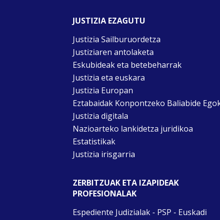
JUSTIZIA EZAGUTU
Justizia Sailburuordetza
Justiziaren antolaketa
Eskubideak eta betebeharrak
Justizia eta euskara
Justizia Europan
Eztabaidak Konpontzeko Baliabide Ego
Justizia digitala
Nazioarteko lankidetza juridikoa
Estatistikak
Justizia irisgarria
ZERBITZUAK ETA IZAPIDEAK
PROFESIONALAK
Espediente Judizialak - PSP - Euskadi