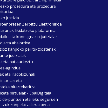
zezko prozedura eta prozedura
itorioa
ko justizia
roenpresen Zerbitzu Elektronikoa
asunak likidatzeko plataforma
dailu eta kontsignazio judizialak
d acta ahalordea
izioz kanpoko peritu-txostenak
ante judizialak
aketa bat aurkeztu
es-agindua
ak eta iradokizunak
timari arreta
oteka bitartekaritza
keta birtualak - EpaiDigitala
bide-puntuen eta leku seguruen
ntzukizunpeko adierazpena